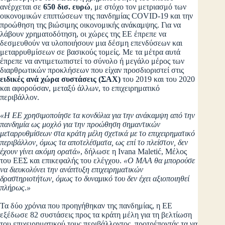
ανέρχεται σε
650 δισ. ευρώ
, με στόχο τον μετριασμό των
οικονομικών επιπτώσεων της πανδημίας COVID-19 και την
προώθηση της βιώσιμης οικονομικής ανάκαμψης. Για να
λάβουν χρηματοδότηση, οι χώρες της ΕΕ έπρεπε να
δεσμευθούν να υλοποιήσουν μια δέσμη επενδύσεων και
μεταρρυθμίσεων σε βασικούς τομείς. Με τα μέτρα αυτά
έπρεπε να αντιμετωπιστεί το σύνολο ή μεγάλο μέρος των
διαρθρωτικών προκλήσεων που είχαν προσδιοριστεί στις
ειδικές ανά χώρα συστάσεις (ΣΑΧ)
του 2019 και του 2020
και αφορούσαν, μεταξύ άλλων, το επιχειρηματικό
περιβάλλον.
«Η ΕΕ χρησιμοποίησε τα κονδύλια για την ανάκαμψη από την
πανδημία ως μοχλό για την προώθηση σημαντικών
μεταρρυθμίσεων στα κράτη μέλη σχετικά με το επιχειρηματικό
περιβάλλον, όμως τα αποτελέσματα, ως επί το πλείστον, δεν
έχουν γίνει ακόμη ορατά»
, δήλωσε η Ivana Maletić, Μέλος
του ΕΕΣ και επικεφαλής του ελέγχου.
«Ο ΜΑΑ θα μπορούσε
να διευκολύνει την ανάπτυξη επιχειρηματικών
δραστηριοτήτων, όμως το δυναμικό του δεν έχει αξιοποιηθεί
πλήρως.»
Τα δύο χρόνια που προηγήθηκαν της πανδημίας, η ΕΕ
εξέδωσε 82 συστάσεις προς τα κράτη μέλη για τη βελτίωση
του επιχειρηματικού τους περιβάλλοντος, προτρέποντάς τα να