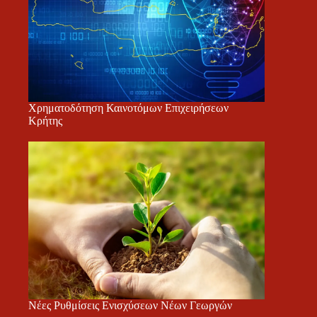
Χρηματοδότηση Καινοτόμων Επιχειρήσεων
Κρήτης
Νέες Ρυθμίσεις Ενισχύσεων Νέων Γεωργών