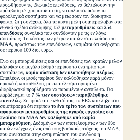
προωθήσουν τις ιδιωτικές επενδύσεις, να βελτιώσουν την
πρόσβαση σε χρηματοδότηση, να απλουστεύσουν τα
φορολογικά συστήματα και να μειώσουν τον διοικητικό
φόρτο. Στη συνέχεια, όλα τα κράτη μέλη συμπεριέλαβαν στα
εθνικά σχέδια ανάκαμψης
157 μεταρρυθμίσεις
και
254
επενδύσεις
συνολικά που συνδέονταν με τις εν λόγω
συστάσεις. Το κόστος των μέτρων αυτών στο πλαίσιο του
ΜΑΑ
, πρωτίστως των επενδύσεων, εκτιμάται ότι ανέρχεται
σε περίπου 109 δισ. ευρώ.
Ενώ οι μεταρρυθμίσεις και οι επενδύσεις των κρατών μελών
κάλυψαν σε μεγάλο βαθμό περίπου το ένα τρίτο των
συστάσεων,
καμία σύσταση δεν υλοποιήθηκε πλήρως
.
Επιπλέον, οι μισές περίπου δεν καλύφθηκαν παρά μόνον
οριακά ή και καθόλου, με αποτέλεσμα ορισμένα
διαρθρωτικά προβλήματα να παραμένουν ανεπίλυτα. Για
παράδειγμα, το
7 % των συστάσεων παραβλέφθηκε
παντελώς
. Σε πρόσφατη έκθεσή του, το ΕΕΣ κατέληξε στο
συμπέρασμα ότι περίπου
το ένα τρίτο των συστάσεων που
αφορούσαν μεταρρυθμίσεις της αγοράς εργασίας στο
πλαίσιο του ΜΑΑ δεν καλύφθηκε από καμία
μεταρρύθμιση
. Δεδομένων των αποτελεσμάτων των δύο
αυτών ελέγχων, ένας από τους βασικούς στόχους του ΜΑΑ,
που συνίσταται στην αντιμετώπιση του συνόλου ή
σημαντικού υποσυνόλου των προκλήσεων που είχαν