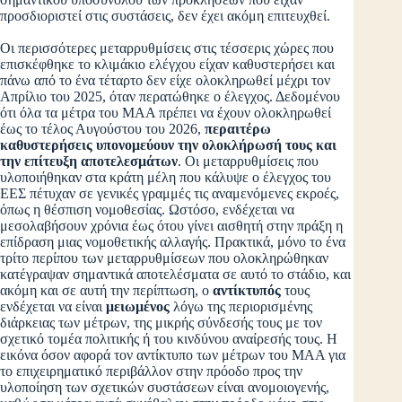
προσδιοριστεί στις συστάσεις, δεν έχει ακόμη επιτευχθεί.
Οι περισσότερες μεταρρυθμίσεις στις τέσσερις χώρες που
επισκέφθηκε το κλιμάκιο ελέγχου είχαν καθυστερήσει και
πάνω από το ένα τέταρτο δεν είχε ολοκληρωθεί μέχρι τον
Απρίλιο του 2025, όταν περατώθηκε ο έλεγχος. Δεδομένου
ότι όλα τα μέτρα του ΜΑΑ πρέπει να έχουν ολοκληρωθεί
έως το τέλος Αυγούστου του 2026,
περαιτέρω
καθυστερήσεις υπονομεύουν την ολοκλήρωσή τους και
την επίτευξη αποτελεσμάτων
. Οι μεταρρυθμίσεις που
υλοποιήθηκαν στα κράτη μέλη που κάλυψε ο έλεγχος του
ΕΕΣ πέτυχαν σε γενικές γραμμές τις αναμενόμενες εκροές,
όπως η θέσπιση νομοθεσίας. Ωστόσο, ενδέχεται να
μεσολαβήσουν χρόνια έως ότου γίνει αισθητή στην πράξη η
επίδραση μιας νομοθετικής αλλαγής. Πρακτικά, μόνο το ένα
τρίτο περίπου των μεταρρυθμίσεων που ολοκληρώθηκαν
κατέγραψαν σημαντικά αποτελέσματα σε αυτό το στάδιο, και
ακόμη και σε αυτή την περίπτωση, ο
αντίκτυπός
τους
ενδέχεται να είναι
μειωμένος
λόγω της περιορισμένης
διάρκειας των μέτρων, της μικρής σύνδεσής τους με τον
σχετικό τομέα πολιτικής ή του κινδύνου αναίρεσής τους. Η
εικόνα όσον αφορά τον αντίκτυπο των μέτρων του ΜΑΑ για
το επιχειρηματικό περιβάλλον στην πρόοδο προς την
υλοποίηση των σχετικών συστάσεων είναι ανομοιογενής,