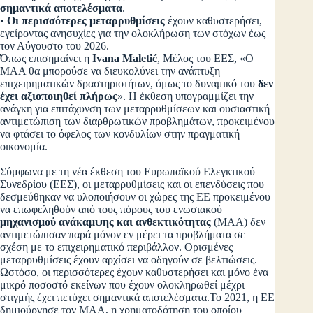
σημαντικά αποτελέσματα
.
•
Οι περισσότερες μεταρρυθμίσεις
έχουν καθυστερήσει,
εγείροντας ανησυχίες για την ολοκλήρωση των στόχων έως
τον Αύγουστο του 2026.
Όπως επισημαίνει η
Ivana Maletić
, Μέλος του ΕΕΣ, «Ο
ΜΑΑ θα μπορούσε να διευκολύνει την ανάπτυξη
επιχειρηματικών δραστηριοτήτων, όμως το δυναμικό του
δεν
έχει αξιοποιηθεί πλήρως
». Η έκθεση υπογραμμίζει την
ανάγκη για επιτάχυνση των μεταρρυθμίσεων και ουσιαστική
αντιμετώπιση των διαρθρωτικών προβλημάτων, προκειμένου
να φτάσει το όφελος των κονδυλίων στην πραγματική
οικονομία.
Σύμφωνα με τη νέα έκθεση του Ευρωπαϊκού Ελεγκτικού
Συνεδρίου (ΕΕΣ), οι μεταρρυθμίσεις και οι επενδύσεις που
δεσμεύθηκαν να υλοποιήσουν οι χώρες της ΕΕ προκειμένου
να επωφεληθούν από τους πόρους του ενωσιακού
μηχανισμού ανάκαμψης και ανθεκτικότητας
(ΜΑΑ) δεν
αντιμετώπισαν παρά μόνον εν μέρει τα προβλήματα σε
σχέση με το επιχειρηματικό περιβάλλον. Ορισμένες
μεταρρυθμίσεις έχουν αρχίσει να οδηγούν σε βελτιώσεις.
Ωστόσο, οι περισσότερες έχουν καθυστερήσει και μόνο ένα
μικρό ποσοστό εκείνων που έχουν ολοκληρωθεί μέχρι
στιγμής έχει πετύχει σημαντικά αποτελέσματα.Το 2021, η ΕΕ
δημιούργησε τον ΜΑΑ, η χρηματοδότηση του οποίου