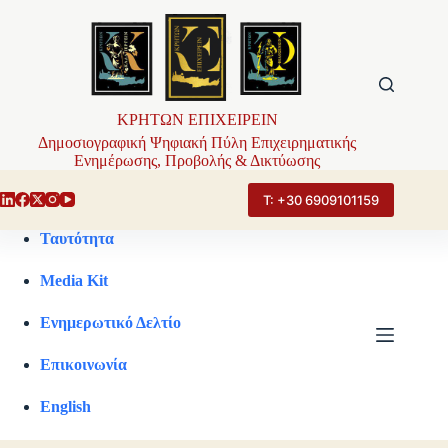
Μετάβαση
στο
περιεχόμενο
ΚΡΗΤΩΝ ΕΠΙΧΕΙΡΕΙΝ
Δημοσιογραφική Ψηφιακή Πύλη Επιχειρηματικής
Ενημέρωσης, Προβολής & Δικτύωσης
Τ: +30 6909101159
Ταυτότητα
Media Kit
Ενημερωτικό Δελτίο
Επικοινωνία
English