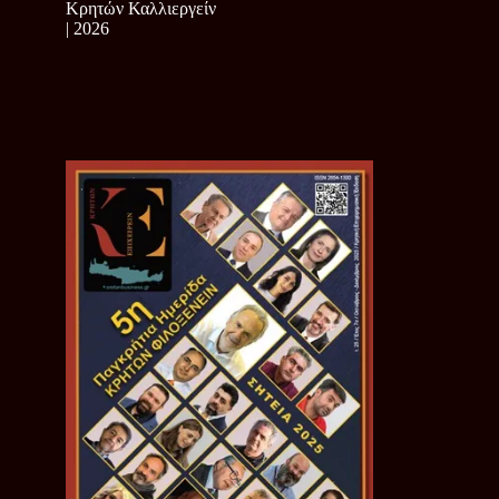
Κρητών Καλλιεργείν
| 2026