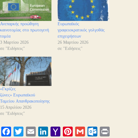
Ανεπαρκής προώθηση
Ευρωπαϊκός
καινοτομίας στο πρωτογενή
γραφειοκρατικός γολγοθάς
τομέα
επιχειρήσεων
3 Μαρτίου 2026
26 Μαρτίου 2026
σε "Ειδήσεις"
σε "Ειδήσεις"
«Γκρίζες
ζώνες» Ευρωπαϊκού
Ταμείου Απανθρακοποίησης
15 Απριλίου 2026
σε "Ειδήσεις"
Fa
T
E
Li
Y
Pi
G
O
Pr