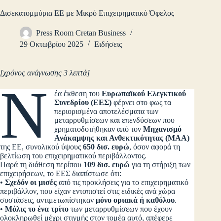
Δισεκατομμύρια ΕΕ με Μικρό Επιχειρηματικό Όφελος
Press Room Cretan Business
29 Οκτωβρίου 2025
Ειδήσεις
[χρόνος ανάγνωσης 3 λεπτά]
Ν
έα έκθεση του
Ευρωπαϊκού Ελεγκτικού
Συνεδρίου (ΕΕΣ)
φέρνει στο φως τα
περιορισμένα αποτελέσματα των
μεταρρυθμίσεων και επενδύσεων που
χρηματοδοτήθηκαν από τον
Μηχανισμό
Ανάκαμψης και Ανθεκτικότητας (ΜΑΑ)
της ΕΕ, συνολικού ύψους
650 δισ. ευρώ
, όσον αφορά τη
βελτίωση του επιχειρηματικού περιβάλλοντος.
Παρά τη διάθεση περίπου
109 δισ. ευρώ
για τη στήριξη των
επιχειρήσεων, το ΕΕΣ διαπίστωσε ότι:
•
Σχεδόν οι μισές
από τις προκλήσεις για το επιχειρηματικό
περιβάλλον, που είχαν εντοπιστεί στις ειδικές ανά χώρα
συστάσεις, αντιμετωπίστηκαν
μόνο οριακά ή καθόλου
.
•
Μόλις το ένα τρίτο
των μεταρρυθμίσεων που έχουν
ολοκληρωθεί μέχρι στιγμής στον τομέα αυτό, απέφερε