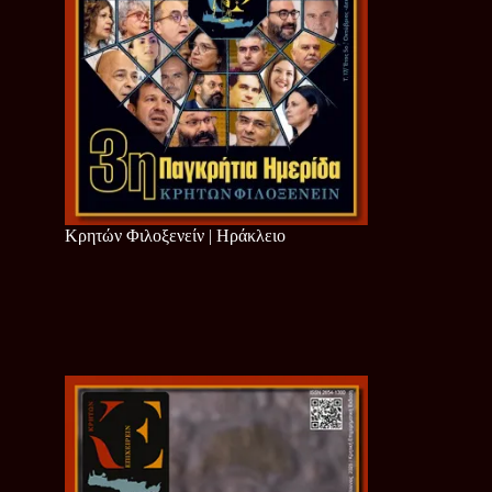
Κρητών Φιλοξενείν | Ηράκλειο