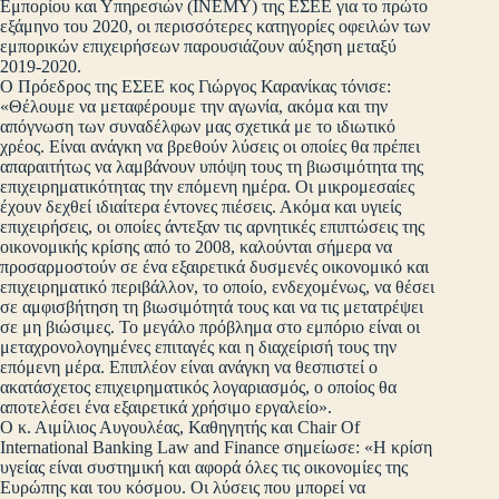
Εμπορίου και Υπηρεσιών (ΙΝΕΜΥ) της ΕΣΕΕ για το πρώτο
εξάμηνο του 2020, οι περισσότερες κατηγορίες οφειλών των
εμπορικών επιχειρήσεων παρουσιάζουν αύξηση μεταξύ
2019-2020.
Ο Πρόεδρος της ΕΣΕΕ κος Γιώργος Καρανίκας τόνισε:
«Θέλουμε να μεταφέρουμε την αγωνία, ακόμα και την
απόγνωση των συναδέλφων μας σχετικά με το ιδιωτικό
χρέος. Είναι ανάγκη να βρεθούν λύσεις οι οποίες θα πρέπει
απαραιτήτως να λαμβάνουν υπόψη τους τη βιωσιμότητα της
επιχειρηματικότητας την επόμενη ημέρα. Οι μικρομεσαίες
έχουν δεχθεί ιδιαίτερα έντονες πιέσεις. Ακόμα και υγιείς
επιχειρήσεις, οι οποίες άντεξαν τις αρνητικές επιπτώσεις της
οικονομικής κρίσης από το 2008, καλούνται σήμερα να
προσαρμοστούν σε ένα εξαιρετικά δυσμενές οικονομικό και
επιχειρηματικό περιβάλλον, το οποίο, ενδεχομένως, να θέσει
σε αμφισβήτηση τη βιωσιμότητά τους και να τις μετατρέψει
σε μη βιώσιμες. Το μεγάλο πρόβλημα στο εμπόριο είναι οι
μεταχρονολογημένες επιταγές και η διαχείρισή τους την
επόμενη μέρα. Επιπλέον είναι ανάγκη να θεσπιστεί ο
ακατάσχετος επιχειρηματικός λογαριασμός, ο οποίος θα
αποτελέσει ένα εξαιρετικά χρήσιμο εργαλείο».
Ο κ. Αιμίλιος Αυγουλέας, Καθηγητής και Chair Of
International Banking Law and Finance σημείωσε: «Η κρίση
υγείας είναι συστημική και αφορά όλες τις οικονομίες της
Ευρώπης και του κόσμου. Οι λύσεις που μπορεί να