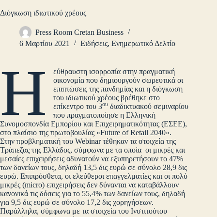
Διόγκωση ιδιωτικού χρέους
Press Room Cretan Business
6 Μαρτίου 2021
Ειδήσεις
,
Ενημερωτικό Δελτίο
Η
εύθραυστη ισορροπία στην πραγματική
οικονομία που δημιουργούν σωρευτικά οι
επιπτώσεις της πανδημίας και η διόγκωση
του ιδιωτικού χρέους βρέθηκε στο
ου
επίκεντρο του 3
διαδικτυακού σεμιναρίου
που πραγματοποίησε η Ελληνική
Συνομοσπονδία Εμπορίου και Επιχειρηματικότητας (ΕΣΕΕ),
στο πλαίσιο της πρωτοβουλίας «Future of Retail 2040».
Στην προβληματική του Webinar τέθηκαν τα στοιχεία της
Τράπεζας της Ελλάδος, σύμφωνα με τα οποία οι μικρές και
μεσαίες επιχειρήσεις αδυνατούν να εξυπηρετήσουν το 47%
των δανείων τους, δηλαδή 13,5 δις ευρώ σε σύνολο 28,9 δις
ευρώ. Επιπρόσθετα, οι ελεύθεροι επαγγελματίες και οι πολύ
μικρές (micro) επιχειρήσεις δεν δύνανται να καταβάλλουν
κανονικά τις δόσεις για το 55,4% των δανείων τους, δηλαδή
για 9,5 δις ευρώ σε σύνολο 17,2 δις χορηγήσεων.
Παράλληλα, σύμφωνα με τα στοιχεία του Ινστιτούτου