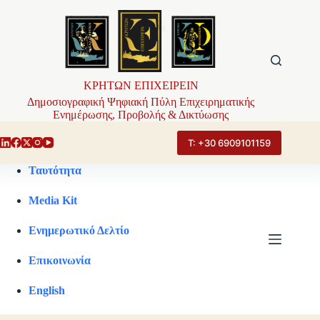
Μετάβαση
στο
περιεχόμενο
ΚΡΗΤΩΝ ΕΠΙΧΕΙΡΕΙΝ
Δημοσιογραφική Ψηφιακή Πύλη Επιχειρηματικής
Ενημέρωσης, Προβολής & Δικτύωσης
Τ: +30 6909101159
Ταυτότητα
Media Kit
Ενημερωτικό Δελτίο
Επικοινωνία
English