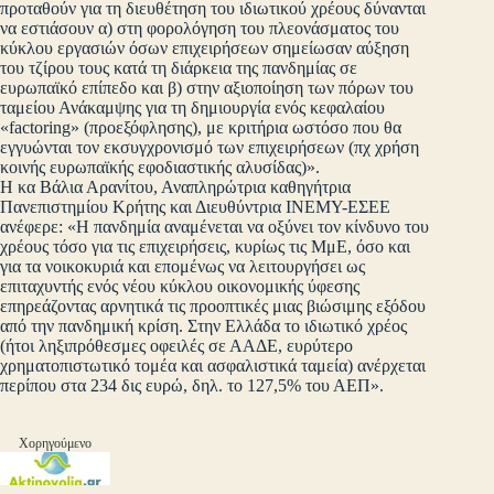
προταθούν για τη διευθέτηση του ιδιωτικού χρέους δύνανται
να εστιάσουν α) στη φορολόγηση του πλεονάσματος του
κύκλου εργασιών όσων επιχειρήσεων σημείωσαν αύξηση
του τζίρου τους κατά τη διάρκεια της πανδημίας σε
ευρωπαϊκό επίπεδο και β) στην αξιοποίηση των πόρων του
ταμείου Ανάκαμψης για τη δημιουργία ενός κεφαλαίου
«factoring» (προεξόφλησης), με κριτήρια ωστόσο που θα
εγγυώνται τον εκσυγχρονισμό των επιχειρήσεων (πχ χρήση
κοινής ευρωπαϊκής εφοδιαστικής αλυσίδας)».
Η κα Βάλια Αρανίτου, Αναπληρώτρια καθηγήτρια
Πανεπιστημίου Κρήτης και Διευθύντρια ΙΝΕΜΥ-ΕΣΕΕ
ανέφερε: «Η πανδημία αναμένεται να οξύνει τον κίνδυνο του
χρέους τόσο για τις επιχειρήσεις, κυρίως τις ΜμΕ, όσο και
για τα νοικοκυριά και επομένως να λειτουργήσει ως
επιταχυντής ενός νέου κύκλου οικονομικής ύφεσης
επηρεάζοντας αρνητικά τις προοπτικές μιας βιώσιμης εξόδου
από την πανδημική κρίση. Στην Ελλάδα το ιδιωτικό χρέος
(ήτοι ληξιπρόθεσμες οφειλές σε ΑΑΔΕ, ευρύτερο
χρηματοπιστωτικό τομέα και ασφαλιστικά ταμεία) ανέρχεται
περίπου στα 234 δις ευρώ, δηλ. το 127,5% του ΑΕΠ».
Χορηγούμενο