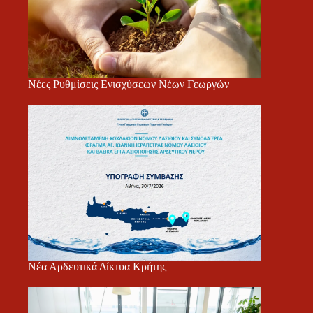
Νέες Ρυθμίσεις Ενισχύσεων Νέων Γεωργών
Νέα Αρδευτικά Δίκτυα Κρήτης