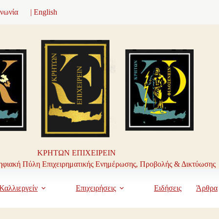
ινωνία
| English
ΚΡΗΤΩΝ ΕΠΙΧΕΙΡΕΙΝ
φιακή Πύλη Επιχειρηματικής Ενημέρωσης, Προβολής & Δικτύωσης
Καλλιεργείν
Επιχειρήσεις
Ειδήσεις
Άρθρα