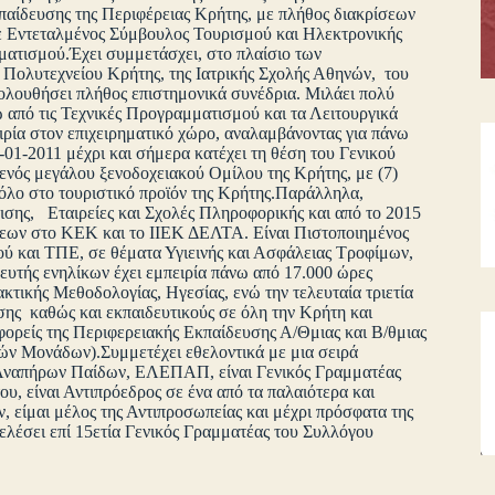
παίδευσης της Περιφέρειας Κρήτης, με πλήθος διακρίσεων
κε Εντεταλμένος Σύμβουλος Τουρισμού και Ηλεκτρονικής
ατισμού.Έχει συμμετάσχει, στο πλαίσιο των
 Πολυτεχνείου Κρήτης, της Ιατρικής Σχολής Αθηνών, του
κολουθήσει πλήθος επιστημονικά συνέδρια. Μιλάει πολύ
ω από τις Τεχνικές Προγραμματισμού και τα Λειτουργικά
ρία στον επιχειρηματικό χώρο, αναλαμβάνοντας για πάνω
01-2011 μέχρι και σήμερα κατέχει τη θέση του Γενικού
νός μεγάλου ξενοδοχειακού Ομίλου της Κρήτης, με (7)
ρόλο στο τουριστικό προϊόν της Κρήτης.Παράλληλα,
σης, Εταιρείες και Σχολές Πληροφορικής και από το 2015
σεων στο ΚΕΚ και το ΙΙΕΚ ΔΕΛΤΑ. Είναι Πιστοποιημένος
ύ και ΤΠΕ, σε θέματα Υγιεινής και Ασφάλειας Τροφίμων,
υτής ενηλίκων έχει εμπειρία πάνω από 17.000 ώρες
κτικής Μεθοδολογίας, Ηγεσίας, ενώ την τελευταία τριετία
υσης καθώς και εκπαιδευτικούς σε όλη την Κρήτη και
φορείς της Περιφερειακής Εκπαίδευσης Α/Θμιας και Β/θμιας
ών Μονάδων).Συμμετέχει εθελοντικά με μια σειρά
ς Αναπήρων Παίδων, ΕΛΕΠΑΠ, είναι Γενικός Γραμματέας
, είναι Αντιπρόεδρος σε ένα από τα παλαιότερα και
είμαι μέλος της Αντιπροσωπείας και μέχρι πρόσφατα της
τελέσει επί 15ετία Γενικός Γραμματέας του Συλλόγου