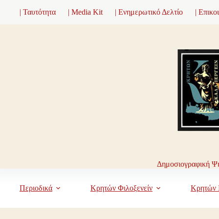
Μετάβαση
| Ταυτότητα
| Media Kit
| Ενημερωτικό Δελτίο
| Επικο
στο
περιεχόμενο
Δημοσιογραφική Ψη
Περιοδικά
Κρητών Φιλοξενείν
Κρητών 