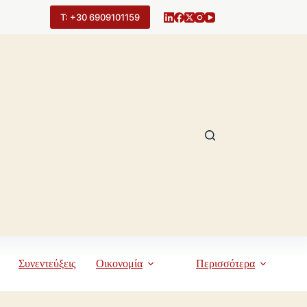
Τ: +30 6909101159
Συνεντεύξεις
Οικονομία
Περισσότερα