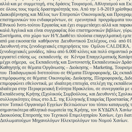
αλλά και με συμμετοχή, στις δράσεις Τουρισμού, Αθλητισμού και Εκ
σε όλους τους τομείς δραστηριότητάς του. Από την 1-9-2019 χρίσθη
Διακυβέρνησης και Μέλος των Επιτροπών Οικονομικής και Προγραμμ
επιστημονικών του ενδιαφερόντων, σε ερευνητικά προγράμματα του
Εθνικού Ινστι-τούτου Εργασίας και έχει συμμετάσχει αλλά και παρα
καλά Αγγλικά και είναι συγγραφέας δύο επιστημονικών βιβλίων, γύρ
Συστήματα, στο χώρο των Η/Υ.Διαθέτει πλούσια επαγγελματική εμπει
από μια εικοσαετία καθήκοντα Διευθυντικού Στελέχους, ενώ από 01-
Διευθυντή στις ξενοδοχειακές επιχειρήσεις του Ομίλου CALDERA, ε
ξενοδοχειακές μονάδες, πάνω από 6.000 κλίνες και πολύ σημαντικό 
εργαστεί επίσης ως εκπαιδευτής σε Κέντρα Επαγγελματικής Κατάρτι
μέχρι σήμερα, ως Εκπαιδευτής και Συντονιστής Εκπαιδευτικών Δρά
Καθηγητής σε θέματα Οργάνωσης – Διοίκησης – Marketing, Τουρισμο
του Παιδαγωγικού Ινστιτούτου σε Θέματα Πληροφορικής. Ως εκπαιδε
επιμόρφωσης σε θέματα: Οικονομίας- Διοίκησης, Πληροφορικής, Διδα
επιμορφώνει εθελοντικά, με ιδιαίτερη επιτυχία, στελέχη της εκπαίδε
ιδιαίτερα στην Περιφερειακή Ενότητα Ηρακλείου, σε συνεργασία με 
Εκπαίδευσης Κρήτης (Σχολικούς Συμβούλους, και Διευθυντές Σχολικ
συλλογικότητες όπως στο Δ.Σ. της Ελληνικής Εταιρείας Προστασία
στον Τοπικό Οργανισμό Εγγείων Βελτιώσεων του τόπου καταγωγής του
σημαντικότερα αθλητικά σωματεία της Κρήτης, τον ΚΥΔΩΝΑ Χανίων, 
Διοικούσας Επιτροπής του Τεχνικού Επιμελητηρίου Χανίων, έχει δια
Διπλωματούχων Μηχανολόγων Ηλεκτρολόγων του Νομού Χανίων.