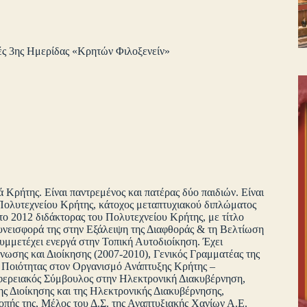
ές 3ης Ημερίδας «Κρητών Φιλοξενείν»
Κρήτης. Είναι παντρεμένος και πατέρας δύο παιδιών. Είναι
Πολυτεχνείου Κρήτης, κάτοχος μεταπτυχιακού διπλώματος
το 2012 διδάκτορας του Πολυτεχνείου Κρήτης, με τίτλο
υνεισφορά της στην Εξάλειψη της Διαφθοράς & τη Βελτίωση
μμετέχει ενεργά στην Τοπική Αυτοδιοίκηση. Έχει
ωσης και Διοίκησης (2007-2010), Γενικός Γραμματέας της
ς Ποιότητας στον Οργανισμό Ανάπτυξης Κρήτης –
φερειακός Σύμβουλος στην Ηλεκτρονική Διακυβέρνηση,
ης Διοίκησης και της Ηλεκτρονικής Διακυβέρνησης,
οπής της, Μέλος του Δ.Σ. της Αναπτυξιακής Χανίων Α.Ε.