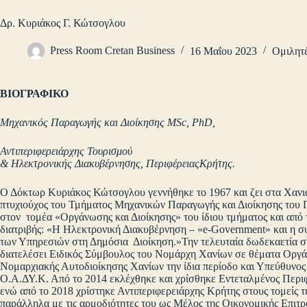
Δρ. Κυριάκος Γ. Κώτσογλου
Press Room Cretan Business
16 Μαΐου 2023
Ομιλητ
ΒΙΟΓΡΑΦΙΚΟ
Μηχανικός Παραγωγής και Διοίκησης MSc, PhD,
Αντιπεριφερειάρχης Τουρισμού
& Ηλεκτρονικής Διακυβέρνησης, ΠεριφέρειαςΚρήτης.
Ο Δόκτωρ Κυριάκος Κώτσογλου γεννήθηκε το 1967 και ζει στα Χανιά 
πτυχιούχος του Τμήματος Μηχανικών Παραγωγής και Διοίκησης του 
στον τομέα «Οργάνωσης και Διοίκησης» του ίδιου τμήματος και από 
διατριβής: «Η Ηλεκτρονική Διακυβέρνηση – «e-Government» και η σ
των Υπηρεσιών στη Δημόσια Διοίκηση.»Την τελευταία δωδεκαετία συ
διατελέσει Ειδικός Σύμβουλος του Νομάρχη Χανίων σε θέματα Οργάν
Νομαρχιακής Αυτοδιοίκησης Χανίων την ίδια περίοδο και Υπεύθυνο
Ο.Α.ΔΥ.Κ. Από το 2014 εκλέχθηκε και χρίσθηκε Εντεταλμένος Περι
ενώ από το 2018 χρίστηκε Αντιπεριφερειάρχης Κρήτης στους τομείς τ
παράλληλα με τις αρμοδιότητες του ως Μέλος της Οικονομικής Επιτρ