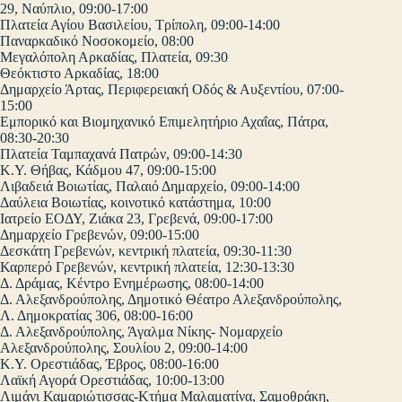
29, Ναύπλιο, 09:00-17:00
Πλατεία Αγίου Βασιλείου, Τρίπολη, 09:00-14:00
Παναρκαδικό Νοσοκομείο, 08:00
Μεγαλόπολη Αρκαδίας, Πλατεία, 09:30
Θεόκτιστο Αρκαδίας, 18:00
Δημαρχείο Άρτας, Περιφερειακή Οδός & Αυξεντίου, 07:00-
15:00
Εμπορικό και Βιομηχανικό Επιμελητήριο Αχαΐας, Πάτρα,
08:30-20:30
Πλατεία Ταμπαχανά Πατρών, 09:00-14:30
Κ.Υ. Θήβας, Κάδμου 47, 09:00-15:00
Λιβαδειά Βοιωτίας, Παλαιό Δημαρχείο, 09:00-14:00
Δαύλεια Βοιωτίας, κοινοτικό κατάστημα, 10:00
Ιατρείο ΕΟΔΥ, Ζιάκα 23, Γρεβενά, 09:00-17:00
Δημαρχείο Γρεβενών, 09:00-15:00
Δεσκάτη Γρεβενών, κεντρική πλατεία, 09:30-11:30
Καρπερό Γρεβενών, κεντρική πλατεία, 12:30-13:30
Δ. Δράμας, Κέντρο Ενημέρωσης, 08:00-14:00
Δ. Αλεξανδρούπολης, Δημοτικό Θέατρο Αλεξανδρούπολης,
Λ. Δημοκρατίας 306, 08:00-16:00
Δ. Αλεξανδρούπολης, Άγαλμα Νίκης- Νομαρχείο
Αλεξανδρούπολης, Σουλίου 2, 09:00-14:00
Κ.Υ. Ορεστιάδας, Έβρος, 08:00-16:00
Λαϊκή Αγορά Ορεστιάδας, 10:00-13:00
Λιμάνι Καμαριώτισσας-Κτήμα Μαλαματίνα, Σαμοθράκη,