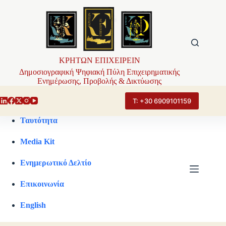
Μετάβαση
στο
περιεχόμενο
ΚΡΗΤΩΝ ΕΠΙΧΕΙΡΕΙΝ
Δημοσιογραφική Ψηφιακή Πύλη Επιχειρηματικής
Ενημέρωσης, Προβολής & Δικτύωσης
Τ: +30 6909101159
Ταυτότητα
Media Kit
Ενημερωτικό Δελτίο
Επικοινωνία
English