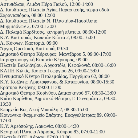
Αστυπάλαια, Λιμάνι Πέρα Γιαλού, 12:00-14:00
Δ. Καρδίτσας, Πλατεία Αγίας Παρασκευής, τέρμα οδού
Σαρανταπόρου, 08:00-12:00
Δ. Καρδίτσας, Πλατεία Ν. Πλαστήρα-Παυσίλυπο,
Μυρμιδόνων 2, 07:00-12:00
Δ. Παλαμά Καρδίτσας, κεντρική πλατεία, 08:00-12:00
Κ.Υ. Καστοριάς, Καπετάν Κώττα 2, 08:00-16:00
Λ. Κύκνων, Καστοριά, 09:00
Άργος Ορεστικό, Καστοριά, 09:30
Δημοτικό Θέατρο Κέρκυρας, Μαντζάρου 5, 09:00-17:00
Ιατροχειρουργική Εταιρεία Κέρκυρας, 09:00
Πλατεία Βαλλιάνβου, Αργοστόλι, Κεφαλονιά, 08:00-16:00
ΚΑΠΗ Κιλκίς, Καπέτα Γεωργίου 26, 09:00-15:00
Πνευματικό Κέντρο Πτολεμαΐδας, Περγάμου 62, 08:00
Κ.Υ. Κοζάνης, Αριστοφάνους & Καταφυγίου, 08:00-15:30
Εράτυρα Κοζάνης, 09:00-11:00
Δημοτικό Θέατρο Κορίνθου, Δαμασκηνού 57, 08:30-13:00
Κιάτο Κορίνθου, Δημοτικό Θέατρο, Γ. Γεννημάτα 2, 09:30-
13:30
Επαρχείο Κω, Ακτή Μιαούλη 2, 08:30-15:00
Κοινωνικό Φαρμακείο Σπάρτης, Ευαγγελίστριας 89, 09:00-
17:00
Κ.Υ. Αρεόπολης, Λακωνία, 08:00-14:30
Κεντρική Πλατεία Λάρισας, Κύπρου 83, 07:00-12:00
Πλατεία ΟΣΕ, Λάρισα, 07:00-12:00