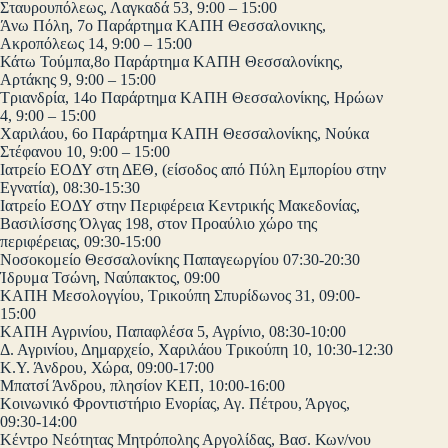
Σταυρουπόλεως, Λαγκαδά 53, 9:00 – 15:00
Άνω Πόλη, 7ο Παράρτημα ΚΑΠΗ Θεσσαλονικης,
Ακροπόλεως 14, 9:00 – 15:00
Κάτω Τούμπα,8ο Παράρτημα ΚΑΠΗ Θεσσαλονίκης,
Αρτάκης 9, 9:00 – 15:00
Τριανδρία, 14ο Παράρτημα ΚΑΠΗ Θεσσαλονίκης, Ηρώων
4, 9:00 – 15:00
Χαριλάου, 6ο Παράρτημα ΚΑΠΗ Θεσσαλονίκης, Νούκα
Στέφανου 10, 9:00 – 15:00
Ιατρείο ΕΟΔΥ στη ΔΕΘ, (είσοδος από Πύλη Εμπορίου στην
Εγνατία), 08:30-15:30
Ιατρείο ΕΟΔΥ στην Περιφέρεια Κεντρικής Μακεδονίας,
Βασιλίσσης Όλγας 198, στον Προαύλιο χώρο της
περιφέρειας, 09:30-15:00
Νοσοκομείο Θεσσαλονίκης Παπαγεωργίου 07:30-20:30
Ίδρυμα Τσώνη, Ναύπακτος, 09:00
ΚΑΠΗ Μεσολογγίου, Τρικούπη Σπυρίδωνος 31, 09:00-
15:00
ΚΑΠΗ Αγρινίου, Παπαφλέσα 5, Αγρίνιο, 08:30-10:00
Δ. Αγρινίου, Δημαρχείο, Χαριλάου Τρικούπη 10, 10:30-12:30
Κ.Υ. Άνδρου, Χώρα, 09:00-17:00
Μπατσί Άνδρου, πλησίον ΚΕΠ, 10:00-16:00
Κοινωνικό Φροντιστήριο Ενορίας, Αγ. Πέτρου, Άργος,
09:30-14:00
Κέντρο Νεότητας Μητρόπολης Αργολίδας, Βασ. Κων/νου