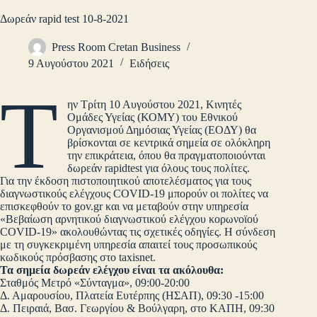
Δωρεάν rapid test 10-8-2021
Press Room Cretan Business
9 Αυγούστου 2021
Ειδήσεις
Τ
ην Τρίτη 10 Αυγούστου 2021, Κινητές
Ομάδες Υγείας (ΚΟΜΥ) του Εθνικού
Οργανισμού Δημόσιας Υγείας (ΕΟΔΥ) θα
βρίσκονται σε κεντρικά σημεία σε ολόκληρη
την επικράτεια, όπου θα πραγματοποιούνται
δωρεάν rapidtest για όλους τους πολίτες.
Για την έκδοση πιστοποιητικού αποτελέσματος για τους
διαγνωστικούς ελέγχους COVID-19 μπορούν οι πολίτες να
επισκεφθούν το gov.gr και να μεταβούν στην υπηρεσία
«Βεβαίωση αρνητικού διαγνωστικού ελέγχου κορωνοϊού
COVID-19» ακολουθώντας τις σχετικές οδηγίες. Η σύνδεση
με τη συγκεκριμένη υπηρεσία απαιτεί τους προσωπικούς
κωδικούς πρόσβασης στο taxisnet.
Τα σημεία δωρεάν ελέγχου είναι τα ακόλουθα:
Σταθμός Μετρό «Σύνταγμα», 09:00-20:00
Δ. Αμαρουσίου, Πλατεία Ευτέρπης (ΗΣΑΠ), 09:30 -15:00
Δ. Πειραιά, Βασ. Γεωργίου & Βούλγαρη, στο ΚΑΠΗ, 09:30