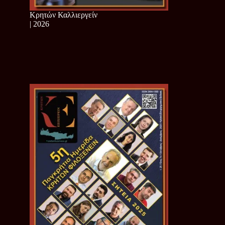
Κρητών Καλλιεργείν
| 2026