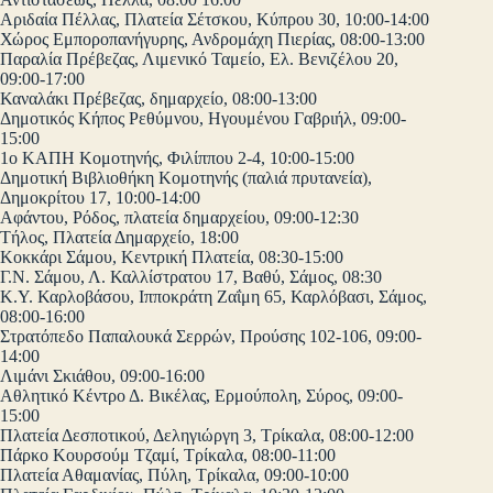
Αριδαία Πέλλας, Πλατεία Σέτσκου, Κύπρου 30, 10:00-14:00
Χώρος Εμποροπανήγυρης, Ανδρομάχη Πιερίας, 08:00-13:00
Παραλία Πρέβεζας, Λιμενικό Ταμείο, Ελ. Βενιζέλου 20,
09:00-17:00
Καναλάκι Πρέβεζας, δημαρχείο, 08:00-13:00
Δημοτικός Κήπος Ρεθύμνου, Ηγουμένου Γαβριήλ, 09:00-
15:00
1ο ΚΑΠΗ Κομοτηνής, Φιλίππου 2-4, 10:00-15:00
Δημοτική Βιβλιοθήκη Κομοτηνής (παλιά πρυτανεία),
Δημοκρίτου 17, 10:00-14:00
Αφάντου, Ρόδος, πλατεία δημαρχείου, 09:00-12:30
Τήλος, Πλατεία Δημαρχείο, 18:00
Κοκκάρι Σάμου, Κεντρική Πλατεία, 08:30-15:00
Γ.Ν. Σάμου, Λ. Καλλίστρατου 17, Βαθύ, Σάμος, 08:30
Κ.Υ. Καρλοβάσου, Ιπποκράτη Ζαΐμη 65, Καρλόβασι, Σάμος,
08:00-16:00
Στρατόπεδο Παπαλουκά Σερρών, Προύσης 102-106, 09:00-
14:00
Λιμάνι Σκιάθου, 09:00-16:00
Αθλητικό Κέντρο Δ. Βικέλας, Ερμούπολη, Σύρος, 09:00-
15:00
Πλατεία Δεσποτικού, Δεληγιώργη 3, Τρίκαλα, 08:00-12:00
Πάρκο Κουρσούμ Τζαμί, Τρίκαλα, 08:00-11:00
Πλατεία Αθαμανίας, Πύλη, Τρίκαλα, 09:00-10:00