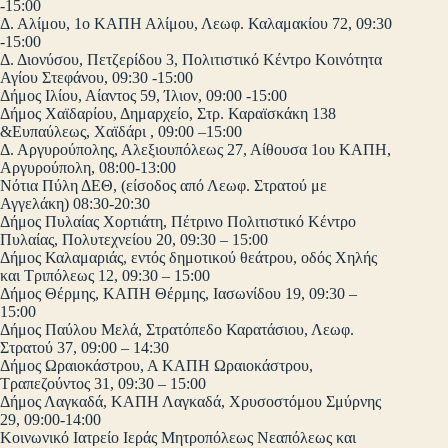
-15:00
Δ. Αλίμου, 1ο ΚΑΠΗ Αλίμου, Λεωφ. Καλαμακίου 72, 09:30
-15:00
Δ. Διονύσου, Πετζερίδου 3, Πολιτιστικό Κέντρο Κοινότητα
Αγίου Στεφάνου, 09:30 -15:00
Δήμος Ιλίου, Αίαντος 59, Ίλιον, 09:00 -15:00
Δήμος Χαϊδαρίου, Δημαρχείο, Στρ. Καραϊσκάκη 138
&Ευπαύλεως, Χαϊδάρι , 09:00 –15:00
Δ. Αργυρούπολης, Αλεξιουπόλεως 27, Αίθουσα 1ου ΚΑΠΗ,
Αργυρούπολη, 08:00-13:00
Νότια Πύλη ΔΕΘ, (είσοδος από Λεωφ. Στρατού με
Αγγελάκη) 08:30-20:30
Δήμος Πυλαίας Χορτιάτη, Πέτρινο Πολιτιστικό Κέντρο
Πυλαίας, Πολυτεχνείου 20, 09:30 – 15:00
Δήμος Καλαμαριάς, εντός δημοτικού θεάτρου, οδός Χηλής
και Τριπόλεως 12, 09:30 – 15:00
Δήμος Θέρμης, ΚΑΠΗ Θέρμης, Ιασωνίδου 19, 09:30 –
15:00
Δήμος Παύλου Μελά, Στρατόπεδο Καρατάσιου, Λεωφ.
Στρατού 37, 09:00 – 14:30
Δήμος Ωραιοκάστρου, Α ΚΑΠΗ Ωραιοκάστρου,
Τραπεζούντος 31, 09:30 – 15:00
Δήμος Λαγκαδά, ΚΑΠΗ Λαγκαδά, Χρυσοστόμου Σμύρνης
29, 09:00-14:00
Κοινωνικό Ιατρείο Ιεράς Μητροπόλεως Νεαπόλεως και