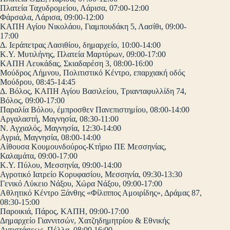
Πλατεία Ταχυδρομείου, Λάρισα, 07:00-12:00
Φάρσαλα, Λάρισα, 09:00-12:00
ΚΑΠΗ Αγίου Νικολάου, Γιαμπουδάκη 5, Λασίθι, 09:00-
17:00
Δ. Ιεράπετρας Λασιθίου, δημαρχείο, 10:00-14:00
Κ.Υ. Μυτιλήνης, Πλατεία Μαρτύρων, 09:00-17:00
ΚΑΠΗ Λευκάδας, Σκιαδαρέση 3, 08:00-16:00
Μούδρος Λήμνου, Πολιτιστικό Κέντρο, επαρχιακή οδός
Μούδρου, 08:45-14:45
Δ. Βόλος, ΚΑΠΗ Αγίου Βασιλείου, Τριανταφυλλίδη 74,
Βόλος, 09:00-17:00
Παραλία Βόλου, έμπροσθεν Πανεπιστημίου, 08:00-14:00
Αργαλαστή, Μαγνησία, 08:30-11:00
Ν. Αγχιαλός, Μαγνησία, 12:30-14:00
Αγριά, Μαγνησία, 08:00-14:00
Αίθουσα Κουμουνδούρος-Κτήριο ΠΕ Μεσσηνίας,
Καλαμάτα, 09:00-17:00
Κ.Υ. Πύλου, Μεσσηνία, 09:00-14:00
Αγροτικό Ιατρείο Κορυφασίου, Μεσσηνία, 09:30-13:30
Γενικό Λύκειο Νάξου, Χώρα Νάξου, 09:00-17:00
Αθλητικό Κέντρο Ξάνθης «Φίλιππος Αμοιρίδης», Δράμας 87,
08:30-15:00
Παροικιά, Πάρος, ΚΑΠΗ, 09:00-17:00
Δημαρχείο Γιαννιτσών, Χατζηδημητρίου & Εθνικής
Αντιστάσεως, Πέλλα, 08:00 16:00