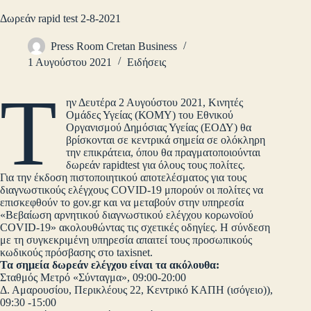
Δωρεάν rapid test 2-8-2021
Press Room Cretan Business
1 Αυγούστου 2021
Ειδήσεις
Τ
ην Δευτέρα 2 Αυγούστου 2021, Κινητές
Ομάδες Υγείας (ΚΟΜΥ) του Εθνικού
Οργανισμού Δημόσιας Υγείας (ΕΟΔΥ) θα
βρίσκονται σε κεντρικά σημεία σε ολόκληρη
την επικράτεια, όπου θα πραγματοποιούνται
δωρεάν rapidtest για όλους τους πολίτες.
Για την έκδοση πιστοποιητικού αποτελέσματος για τους
διαγνωστικούς ελέγχους COVID-19 μπορούν οι πολίτες να
επισκεφθούν το gov.gr και να μεταβούν στην υπηρεσία
«Βεβαίωση αρνητικού διαγνωστικού ελέγχου κορωνοϊού
COVID-19» ακολουθώντας τις σχετικές οδηγίες. Η σύνδεση
με τη συγκεκριμένη υπηρεσία απαιτεί τους προσωπικούς
κωδικούς πρόσβασης στο taxisnet.
Τα σημεία δωρεάν ελέγχου είναι τα ακόλουθα:
Σταθμός Μετρό «Σύνταγμα», 09:00-20:00
Δ. Αμαρουσίου, Περικλέους 22, Κεντρικό ΚΑΠΗ (ισόγειο)),
09:30 -15:00