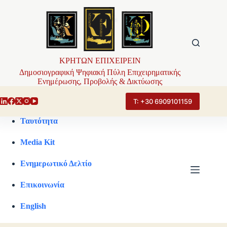
Μετάβαση
στο
περιεχόμενο
ΚΡΗΤΩΝ ΕΠΙΧΕΙΡΕΙΝ
Δημοσιογραφική Ψηφιακή Πύλη Επιχειρηματικής
Ενημέρωσης, Προβολής & Δικτύωσης
Τ: +30 6909101159
Ταυτότητα
Media Kit
Ενημερωτικό Δελτίο
Επικοινωνία
English