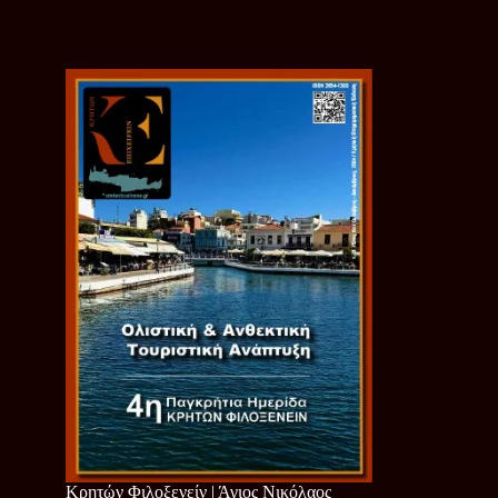
Κρητών Φιλοξενείν | Άγιος Νικόλαος