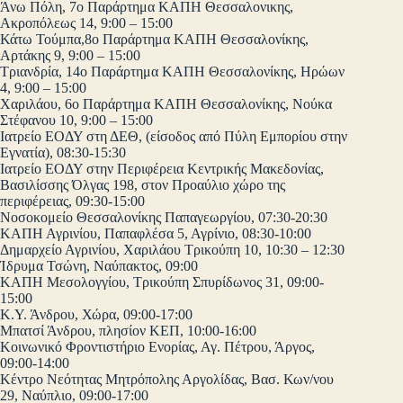
Άνω Πόλη, 7ο Παράρτημα ΚΑΠΗ Θεσσαλονικης,
Ακροπόλεως 14, 9:00 – 15:00
Κάτω Τούμπα,8ο Παράρτημα ΚΑΠΗ Θεσσαλονίκης,
Αρτάκης 9, 9:00 – 15:00
Τριανδρία, 14ο Παράρτημα ΚΑΠΗ Θεσσαλονίκης, Ηρώων
4, 9:00 – 15:00
Χαριλάου, 6ο Παράρτημα ΚΑΠΗ Θεσσαλονίκης, Νούκα
Στέφανου 10, 9:00 – 15:00
Ιατρείο ΕΟΔΥ στη ΔΕΘ, (είσοδος από Πύλη Εμπορίου στην
Εγνατία), 08:30-15:30
Ιατρείο ΕΟΔΥ στην Περιφέρεια Κεντρικής Μακεδονίας,
Βασιλίσσης Όλγας 198, στον Προαύλιο χώρο της
περιφέρειας, 09:30-15:00
Νοσοκομείο Θεσσαλονίκης Παπαγεωργίου, 07:30-20:30
ΚΑΠΗ Αγρινίου, Παπαφλέσα 5, Αγρίνιο, 08:30-10:00
Δημαρχείο Αγρινίου, Χαριλάου Τρικούπη 10, 10:30 – 12:30
Ίδρυμα Τσώνη, Ναύπακτος, 09:00
ΚΑΠΗ Μεσολογγίου, Τρικούπη Σπυρίδωνος 31, 09:00-
15:00
Κ.Υ. Άνδρου, Χώρα, 09:00-17:00
Μπατσί Άνδρου, πλησίον ΚΕΠ, 10:00-16:00
Κοινωνικό Φροντιστήριο Ενορίας, Αγ. Πέτρου, Άργος,
09:00-14:00
Κέντρο Νεότητας Μητρόπολης Αργολίδας, Βασ. Κων/νου
29, Ναύπλιο, 09:00-17:00