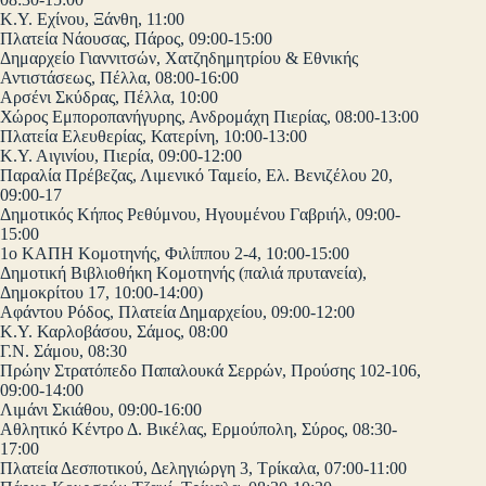
Κ.Υ. Εχίνου, Ξάνθη, 11:00
Πλατεία Νάουσας, Πάρος, 09:00-15:00
Δημαρχείο Γιαννιτσών, Χατζηδημητρίου & Εθνικής
Αντιστάσεως, Πέλλα, 08:00-16:00
Αρσένι Σκύδρας, Πέλλα, 10:00
Χώρος Εμποροπανήγυρης, Ανδρομάχη Πιερίας, 08:00-13:00
Πλατεία Ελευθερίας, Κατερίνη, 10:00-13:00
Κ.Υ. Αιγινίου, Πιερία, 09:00-12:00
Παραλία Πρέβεζας, Λιμενικό Ταμείο, Ελ. Βενιζέλου 20,
09:00-17
Δημοτικός Κήπος Ρεθύμνου, Ηγουμένου Γαβριήλ, 09:00-
15:00
1ο ΚΑΠΗ Κομοτηνής, Φιλίππου 2-4, 10:00-15:00
Δημοτική Βιβλιοθήκη Κομοτηνής (παλιά πρυτανεία),
Δημοκρίτου 17, 10:00-14:00)
Αφάντου Ρόδος, Πλατεία Δημαρχείου, 09:00-12:00
Κ.Υ. Καρλοβάσου, Σάμος, 08:00
Γ.Ν. Σάμου, 08:30
Πρώην Στρατόπεδο Παπαλουκά Σερρών, Προύσης 102-106,
09:00-14:00
Λιμάνι Σκιάθου, 09:00-16:00
Αθλητικό Κέντρο Δ. Βικέλας, Ερμούπολη, Σύρος, 08:30-
17:00
Πλατεία Δεσποτικού, Δεληγιώργη 3, Τρίκαλα, 07:00-11:00