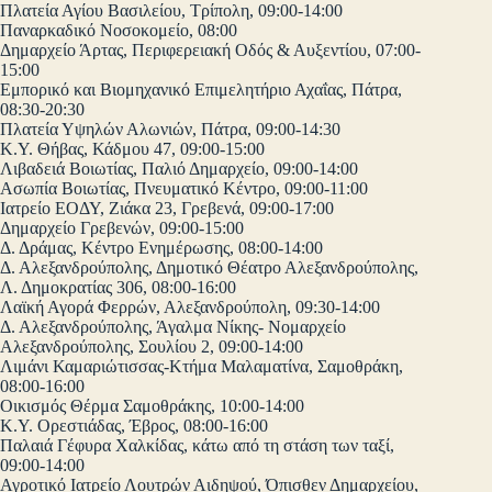
Πλατεία Αγίου Βασιλείου, Τρίπολη, 09:00-14:00
Παναρκαδικό Νοσοκομείο, 08:00
Δημαρχείο Άρτας, Περιφερειακή Οδός & Αυξεντίου, 07:00-
15:00
Εμπορικό και Βιομηχανικό Επιμελητήριο Αχαΐας, Πάτρα,
08:30-20:30
Πλατεία Υψηλών Αλωνιών, Πάτρα, 09:00-14:30
Κ.Υ. Θήβας, Κάδμου 47, 09:00-15:00
Λιβαδειά Βοιωτίας, Παλιό Δημαρχείο, 09:00-14:00
Ασωπία Βοιωτίας, Πνευματικό Κέντρο, 09:00-11:00
Ιατρείο ΕΟΔΥ, Ζιάκα 23, Γρεβενά, 09:00-17:00
Δημαρχείο Γρεβενών, 09:00-15:00
Δ. Δράμας, Κέντρο Ενημέρωσης, 08:00-14:00
Δ. Αλεξανδρούπολης, Δημοτικό Θέατρο Αλεξανδρούπολης,
Λ. Δημοκρατίας 306, 08:00-16:00
Λαϊκή Αγορά Φερρών, Αλεξανδρούπολη, 09:30-14:00
Δ. Αλεξανδρούπολης, Άγαλμα Νίκης- Νομαρχείο
Αλεξανδρούπολης, Σουλίου 2, 09:00-14:00
Λιμάνι Καμαριώτισσας-Κτήμα Μαλαματίνα, Σαμοθράκη,
08:00-16:00
Οικισμός Θέρμα Σαμοθράκης, 10:00-14:00
Κ.Υ. Ορεστιάδας, Έβρος, 08:00-16:00
Παλαιά Γέφυρα Χαλκίδας, κάτω από τη στάση των ταξί,
09:00-14:00
Αγροτικό Ιατρείο Λουτρών Αιδηψού, Όπισθεν Δημαρχείου,