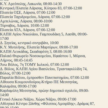
Κ.Υ. Αρεόπολης, Λακωνία, 08:00-14:30
Κεντρική Πλατεία Λάρισας, Κύπρου 83, 07:00-12:00
Πλατεία ΟΣΕ, Λάρισα, 07:00-12:00
Πλατεία Ταχυδρομείου, Λάρισα, 07:00-12:00
Αμπελώνας, Λάρισα, 08:00-10:00
Τύρναβος, Λάρισα, 10:00-12:00
Πλατεία ΑΤΑ, Λάρισα, 07:00-12:00
ΚΑΠΗ Αγίου Νικολάου, Γιαμπουδάκη 5, Λασίθι, 09:00-
17:00
Δ. Σητείας, κεντρικό σιντριβάνι, 10:00
Κ.Υ. Μυτιλήνης, Πλατεία Μαρτύρων, 09:00-17:00
ΚΑΠΗ Λευκάδας, Σκιαδαρέση 3, 08:00-16:00
Παλαιό Θυρωρείο Νοσοκομείου, Ηφαίστου 1, Μύρινα,
Λήμνος, 08:45-14:45
Άνω Βόλος, 7η ΤΟΜΥ Ιωλκού, 07:00-12:00
Δ. Βόλος, ΚΑΠΗ Αγίου Βασιλείου, Τριανταφυλλίδη 74,
Βόλος, 07:00-12:00
Παραλία Βόλου, έμπροσθεν Πανεπιστημίου, 07:00-12:00
Αίθουσα Κουμουνδούρος-Κτήριο ΠΕ Μεσσηνίας,
Καλαμάτα, 09:00-17:00
Καρδαμύλη Μεσσηνίας, πρώην δημοτικό σχολείο, 09:00-
14:00
Γενικό Λύκειο Νάξου, Χώρα Νάξου, 09:00-17:00
Αθλητικό Κέντρο Ξάνθης «Φίλιππος Αμοιρίδης», Δράμας 87,
08:30-15:00