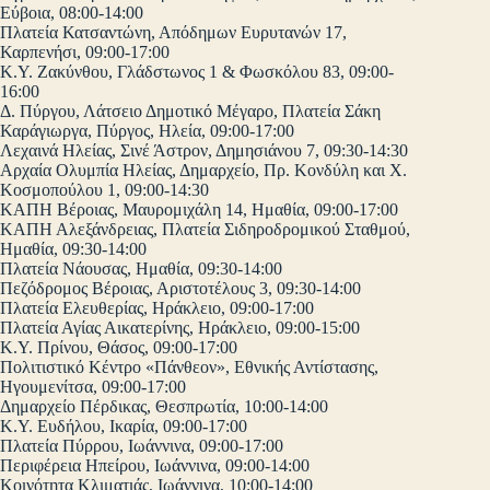
Εύβοια, 08:00-14:00
Πλατεία Κατσαντώνη, Απόδημων Ευρυτανών 17,
Καρπενήσι, 09:00-17:00
Κ.Υ. Ζακύνθου, Γλάδστωνος 1 & Φωσκόλου 83, 09:00-
16:00
Δ. Πύργου, Λάτσειο Δημοτικό Μέγαρο, Πλατεία Σάκη
Καράγιωργα, Πύργος, Ηλεία, 09:00-17:00
Λεχαινά Ηλείας, Σινέ Άστρον, Δημησιάνου 7, 09:30-14:30
Αρχαία Ολυμπία Ηλείας, Δημαρχείο, Πρ. Κονδύλη και Χ.
Κοσμοπούλου 1, 09:00-14:30
ΚΑΠΗ Βέροιας, Μαυρομιχάλη 14, Ημαθία, 09:00-17:00
ΚΑΠΗ Αλεξάνδρειας, Πλατεία Σιδηροδρομικού Σταθμού,
Ημαθία, 09:30-14:00
Πλατεία Νάουσας, Ημαθία, 09:30-14:00
Πεζόδρομος Βέροιας, Αριστοτέλους 3, 09:30-14:00
Πλατεία Ελευθερίας, Ηράκλειο, 09:00-17:00
Πλατεία Αγίας Αικατερίνης, Ηράκλειο, 09:00-15:00
Κ.Υ. Πρίνου, Θάσος, 09:00-17:00
Πολιτιστικό Κέντρο «Πάνθεον», Εθνικής Αντίστασης,
Ηγουμενίτσα, 09:00-17:00
Δημαρχείο Πέρδικας, Θεσπρωτία, 10:00-14:00
Κ.Υ. Ευδήλου, Ικαρία, 09:00-17:00
Πλατεία Πύρρου, Ιωάννινα, 09:00-17:00
Περιφέρεια Ηπείρου, Ιωάννινα, 09:00-14:00
Κοινότητα Κλιματιάς, Ιωάννινα, 10:00-14:00