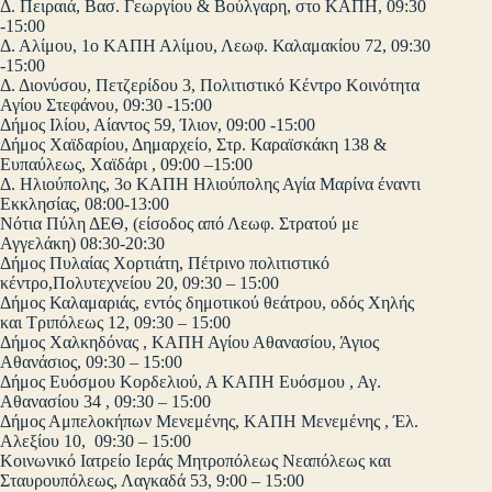
Δ. Πειραιά, Βασ. Γεωργίου & Βούλγαρη, στο ΚΑΠΗ, 09:30
-15:00
Δ. Αλίμου, 1ο ΚΑΠΗ Αλίμου, Λεωφ. Καλαμακίου 72, 09:30
-15:00
Δ. Διονύσου, Πετζερίδου 3, Πολιτιστικό Κέντρο Κοινότητα
Αγίου Στεφάνου, 09:30 -15:00
Δήμος Ιλίου, Αίαντος 59, Ίλιον, 09:00 -15:00
Δήμος Χαϊδαρίου, Δημαρχείο, Στρ. Καραϊσκάκη 138 &
Ευπαύλεως, Χαϊδάρι , 09:00 –15:00
Δ. Ηλιούπολης, 3ο ΚΑΠΗ Ηλιούπολης Αγία Μαρίνα έναντι
Εκκλησίας, 08:00-13:00
Νότια Πύλη ΔΕΘ, (είσοδος από Λεωφ. Στρατού με
Αγγελάκη) 08:30-20:30
Δήμος Πυλαίας Χορτιάτη, Πέτρινο πολιτιστικό
κέντρο,Πολυτεχνείου 20, 09:30 – 15:00
Δήμος Καλαμαριάς, εντός δημοτικού θεάτρου, οδός Χηλής
και Τριπόλεως 12, 09:30 – 15:00
Δήμος Χαλκηδόνας , ΚΑΠΗ Αγίου Αθανασίου, Άγιος
Αθανάσιος, 09:30 – 15:00
Δήμος Ευόσμου Κορδελιού, Α ΚΑΠΗ Ευόσμου , Αγ.
Αθανασίου 34 , 09:30 – 15:00
Δήμος Αμπελοκήπων Μενεμένης, ΚΑΠΗ Μενεμένης , Έλ.
Αλεξίου 10, 09:30 – 15:00
Κοινωνικό Ιατρείο Ιεράς Μητροπόλεως Νεαπόλεως και
Σταυρουπόλεως, Λαγκαδά 53, 9:00 – 15:00