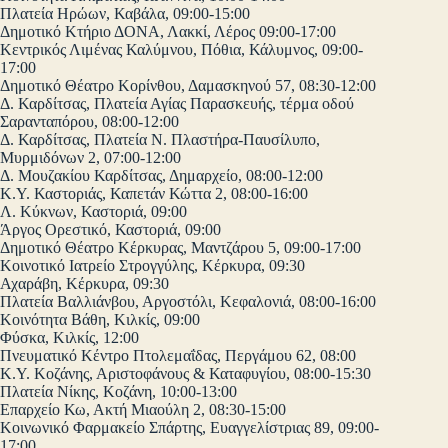
Πλατεία Ηρώων, Καβάλα, 09:00-15:00
Δημοτικό Κτήριο ΔΟΝΑ, Λακκί, Λέρος 09:00-17:00
Κεντρικός Λιμένας Καλύμνου, Πόθια, Κάλυμνος, 09:00-
17:00
Δημοτικό Θέατρο Κορίνθου, Δαμασκηνού 57, 08:30-12:00
Δ. Καρδίτσας, Πλατεία Αγίας Παρασκευής, τέρμα οδού
Σαρανταπόρου, 08:00-12:00
Δ. Καρδίτσας, Πλατεία Ν. Πλαστήρα-Παυσίλυπο,
Μυρμιδόνων 2, 07:00-12:00
Δ. Μουζακίου Καρδίτσας, Δημαρχείο, 08:00-12:00
Κ.Υ. Καστοριάς, Καπετάν Κώττα 2, 08:00-16:00
Λ. Κύκνων, Καστοριά, 09:00
Άργος Ορεστικό, Καστοριά, 09:00
Δημοτικό Θέατρο Κέρκυρας, Μαντζάρου 5, 09:00-17:00
Κοινοτικό Ιατρείο Στρογγύλης, Κέρκυρα, 09:30
Αχαράβη, Κέρκυρα, 09:30
Πλατεία Βαλλιάνβου, Αργοστόλι, Κεφαλονιά, 08:00-16:00
Κοινότητα Βάθη, Κιλκίς, 09:00
Φύσκα, Κιλκίς, 12:00
Πνευματικό Κέντρο Πτολεμαΐδας, Περγάμου 62, 08:00
Κ.Υ. Κοζάνης, Αριστοφάνους & Καταφυγίου, 08:00-15:30
Πλατεία Νίκης, Κοζάνη, 10:00-13:00
Επαρχείο Κω, Ακτή Μιαούλη 2, 08:30-15:00
Κοινωνικό Φαρμακείο Σπάρτης, Ευαγγελίστριας 89, 09:00-
17:00