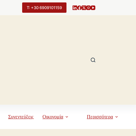
Τ: +30 6909101159
Συνεντεύξεις
Οικονομία
Περισσότερα