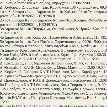
Δ. Ιλίου, Αίαντος και Χρυσηίδος (Δημαρχείο), 09:00-15:00
Δ. Χαϊδαρίου, Δημαρχείο – Στρ. Καραϊσκάκη 138 και Επαύλεως, 09:0
1ο πολυδύναμο κέντρο-Δημοτικό Ιατρείο-Καλφοπούλειο Υγειονομικό 
ραντεβού-2103626869, 210362869)
2ο πολυδύναμο Κέντρο-Δημοτικό Ιατρείο-Νέος Κόσμος, Φανοσθένους
ραντεβού-2109239865, 2109249787)
3ο Δημοτικό Ιατρείο-Πετράλωνα, Θεσσαλονίκης & Ηρακλειδών, 09:30
2103469165)
4ο Δημοτικό Ιατρείο-Κολωνός, Προποντίδος & Αγίας Σοφίας 110, 09
5ο Δημοτικό Ιατρείο-Άνω Πατήσια, Σαρανταπόρου 4, 09:30-15:00 (κ
6ο πολυδύναμο Κέντρο- Δημοτικό Ιατρείο-Κυψέλη, Χανίων 4Β, 09:3
7η Δημοτική Κοινότητα, Αμπελόκηποι, Πανόρμου 59, (είσοδος από Β
Νότια Πύλη ΔΕΘ, (είσοδος από Λεωφ. Στρατού με Αγγελάκη), 08:30
Δ. Πυλαίας, Α ΚΑΠΗ Πυλαίας, Πολυτεχνείου 11, 09:00 – 15:00
Δ. Καλαμαριάς, εντός δημοτικού θεάτρου, οδός Χηλής και Τριπόλεως
Δ. Θερμαϊκού, ΚΑΠΗ Μηχανιώνας, Μαρκ. Μπότσαρη, 13:00-19:00
Δ. Κορδελιού- Ευόσμου, ΚΑΠΗ Κορδελιού, Μητρ. Καραβαγγέλη 12,
Δ. Αμπελοκήπων-Μενεμένης, Α ΚΑΠΗ Αμπελοκήπων, Έλλης Αλεξίου
Δ. Ωραιοκάστρου, Α’ ΚΑΠΗ Ωραιοκάστρου, Τραπεζούντος 31, 13:00
8ο Παράρτημα ΚΑΠΗ Θεσσαλονίκης, Κάτω Τούμπα, Αρτάκης 9, 09:
14ο Παράρτημα ΚΑΠΗ Θεσσαλονίκης, Τριανδρία, Ηρώων 4, 09:00 –
Κοινωνικό Ιατρείο Ιεράς Μητροπόλεως Νεαπόλεως και Σταυρουπόλεω
Ιατρείο ΕΟΔΥ στην Περιφέρεια Κεντρικής Μακεδονίας, Βασιλίσσης Ό
15:00
Ιατρείο ΕΟΔΥ στη ΔΕΘ, είσοδος από Πύλη Εμπορίου στην Εγνατία, 