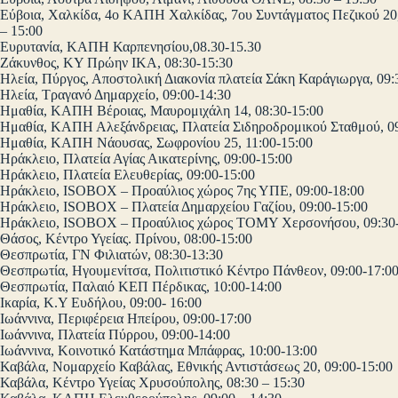
Εύβοια, Χαλκίδα, 4ο ΚΑΠΗ Χαλκίδας, 7ου Συντάγματος Πεζικού 20,
– 15:00
Ευρυτανία, ΚΑΠΗ Καρπενησίου,08.30-15.30
Ζάκυνθος, ΚΥ Πρώην ΙΚΑ, 08:30-15:30
Ηλεία, Πύργος, Αποστολική Διακονία πλατεία Σάκη Καράγιωργα, 09:
Ηλεία, Τραγανό Δημαρχείο, 09:00-14:30
Ημαθία, ΚΑΠΗ Βέροιας, Μαυρομιχάλη 14, 08:30-15:00
Ημαθία, ΚΑΠΗ Αλεξάνδρειας, Πλατεία Σιδηροδρομικού Σταθμού, 09
Ημαθία, ΚΑΠΗ Νάουσας, Σωφρονίου 25, 11:00-15:00
Ηράκλειο, Πλατεία Αγίας Αικατερίνης, 09:00-15:00
Ηράκλειο, Πλατεία Ελευθερίας, 09:00-15:00
Ηράκλειο, ISOBOX – Προαύλιος χώρος 7ης ΥΠΕ, 09:00-18:00
Ηράκλειο, ISOBOX – Πλατεία Δημαρχείου Γαζίου, 09:00-15:00
Ηράκλειο, ISOBOX – Προαύλιος χώρος ΤΟΜΥ Χερσονήσου, 09:30-
Θάσος, Κέντρο Υγείας. Πρίνου, 08:00-15:00
Θεσπρωτία, ΓΝ Φιλιατών, 08:30-13:30
Θεσπρωτία, Ηγουμενίτσα, Πολιτιστικό Κέντρο Πάνθεον, 09:00-17:0
Θεσπρωτία, Παλαιό ΚΕΠ Πέρδικας, 10:00-14:00
Ικαρία, Κ.Υ Ευδήλου, 09:00- 16:00
Ιωάννινα, Περιφέρεια Ηπείρου, 09:00-17:00
Ιωάννινα, Πλατεία Πύρρου, 09:00-14:00
Ιωάννινα, Κοινοτικό Κατάστημα Μπάφρας, 10:00-13:00
Καβάλα, Νομαρχείο Καβάλας, Εθνικής Αντιστάσεως 20, 09:00-15:00
Καβάλα, Κέντρο Υγείας Χρυσούπολης, 08:30 – 15:30