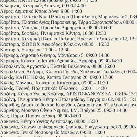
Καβάλα, ΚΑΠΗ Ελευθερούπολης, 09:00 – 14:30
Κάλυμνος, Κεντρικός Λιμένας, 09:00-14:00
Λέρος, Δημοτικό Κτίριο Δόνα, 9:00-14:00
Καρδίτσα, Πλατεία Νικ. Πλαστήρα (Παυσίλυπο), Μυρμιδόνων 2, 08:
Καρδίτσα, Πλατεία Αγίας Παρασκευής, Τέρμα Σαρανταπόρου, 08:00-
Καρδίτσα, Μουζάκι, Προαύλιο Δημαρχείου, 08:00-10:00
Καρδίτσα, Σοφάδες, Πνευματικό Κέντρο, 10:30-12:30
Καρδίτσα, Κεντρική Πλατεία Παλαμά, Ηρώων Πολυτεχνείου 12, 13:
Καστοριά, ISOBOX Λεωφόρος Κύκνων, 08:30 – 15:30
Καστοριά, Επταχώρι, 11:00 – 12:30
Κέρκυρα, Δημοτικό Θέατρο, Μάντζαρου 5, 09:00-14:30
Κέρκυρα, Κοινοτικό Ιατρείο Αχαράβης, Αχαράβη, 09:30-14:30
Κεφαλληνία, Αργοστόλι, Πλατεία Βαλλιάνου, 08:00-16:00
Κεφαλληνία, Ληξούρι, Κλειστό Γήπεδο, Στυλιανού Τυπάλδου, 09:00-
Κιλκίς, ΚΑΠΗ Κιλκίς, Καπέτα Γεωργίου 26, 09:00-17:00
Κιλκίς, Μάνδρες, Κοινοτικό Κατάστημα, 09:00 – 11:30
Κιλκίς, Πεδινό, Πολιτιστικός Σύλλογος, 12:00 – 14:30
Κοζάνη, Κέντρο Υγείας Κοζάνης, ΑΡΙΣΤΟΦΑΝΟΥΣ 5Α, 08:15- 15:
Κοζάνη, Πνευματικό Κέντρο Πτολεμαΐδας, Περγάμου 62, 08:15-15:1
Κόρινθος, Δημοτικό θέατρο Κορίνθου, Δαμασκηνού 57, πλησίον πανε
Κόρινθος, Μουσείο Οίνου Νεμέας, Ι.Μ. Βράχου 25, 09:30-14:30
Κως, Πάρκο Πασανικολάκη, 08:00-14:00
Λακωνία, Κέντρο Υγείας Αρεόπολης, 08:00-15:30
Λακωνία, Κοινωνικό Φαρμακείο Σπάρτης, Ευαγγελιστρίας 89, 09:30-
Λακωνία, Γενικό Νοσοκομείο Μολάων, 09:30- 13:00