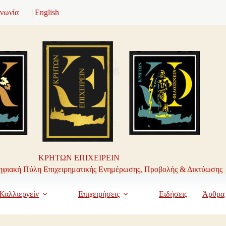
ινωνία
| English
ΚΡΗΤΩΝ ΕΠΙΧΕΙΡΕΙΝ
φιακή Πύλη Επιχειρηματικής Ενημέρωσης, Προβολής & Δικτύωσης
Καλλιεργείν
Επιχειρήσεις
Ειδήσεις
Άρθρα