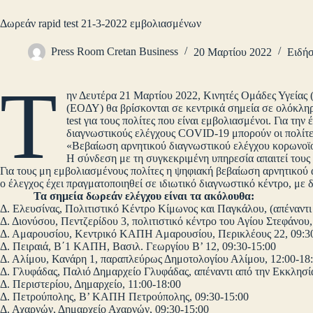
Δωρεάν rapid test 21-3-2022 εμβολιασμένων
Press Room Cretan Business
20 Μαρτίου 2022
Ειδήσ
Τ
ην Δευτέρα 21 Μαρτίου 2022, Κινητές Ομάδες Υγεία
(ΕΟΔΥ) θα βρίσκονται σε κεντρικά σημεία σε ολόκληρ
test για τους πολίτες που είναι εμβολιασμένοι. Για τη
διαγνωστικούς ελέγχους COVID-19 μπορούν οι πολίτες
«Βεβαίωση αρνητικού διαγνωστικού ελέγχου κορωνοϊο
Η σύνδεση με τη συγκεκριμένη υπηρεσία απαιτεί τους
Για τους μη εμβολιασμένους πολίτες η ψηφιακή βεβαίωση αρνητικού 
ο έλεγχος έχει πραγματοποιηθεί σε ιδιωτικό διαγνωστικό κέντρο, με δ
Τα σημεία δωρεάν ελέγχου είναι τα ακόλουθα:
Δ. Ελευσίνας, Πολιτιστικό Κέντρο Κίμωνος και Παγκάλου, (απέναντι
Δ. Διονύσου, Πεντζερίδου 3, πολιτιστικό κέντρο του Αγίου Στεφάνου,
Δ. Αμαρουσίου, Κεντρικό ΚΑΠΗ Αμαρουσίου, Περικλέους 22, 09:3
Δ. Πειραιά, Β΄1 ΚΑΠΗ, Βασιλ. Γεωργίου Β’ 12, 09:30-15:00
Δ. Αλίμου, Κανάρη 1, παραπλεύρως Δημοτολογίου Αλίμου, 12:00-18
Δ. Γλυφάδας, Παλιό Δημαρχείο Γλυφάδας, απέναντι από την Εκκλησί
Δ. Περιστερίου, Δημαρχείο, 11:00-18:00
Δ. Πετρούπολης, Β’ ΚΑΠΗ Πετρούπολης, 09:30-15:00
Δ. Αχαρνών, Δημαρχείο Αχαρνών, 09:30-15:00