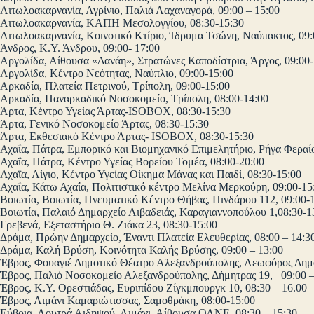
Αιτωλοακαρνανία, Αγρίνιο, Παλιά Λαχαναγορά, 09:00 – 15:00
Αιτωλοακαρνανία, ΚΑΠΗ Μεσολογγίου, 08:30-15:30
Αιτωλοακαρνανία, Κοινοτικό Κτίριο, Ίδρυμα Τσώνη, Ναύπακτος, 09:
Άνδρος, Κ.Υ. Άνδρου, 09:00- 17:00
Αργολίδα, Αίθουσα «Δανάη», Στρατώνες Καποδίστρια, Άργος, 09:00-
Αργολίδα, Κέντρο Νεότητας, Ναύπλιο, 09:00-15:00
Αρκαδία, Πλατεία Πετρινού, Τρίπολη, 09:00-15:00
Αρκαδία, Παναρκαδικό Νοσοκομείο, Τρίπολη, 08:00-14:00
Άρτα, Κέντρο Υγείας Άρτας-ISOBOX, 08:30-15:30
Άρτα, Γενικό Νοσοκομείο Άρτας, 08:30-15:30
Άρτα, Εκθεσιακό Κέντρο Άρτας- ISOBOX, 08:30-15:30
Αχαΐα, Πάτρα, Εμπορικό και Βιομηχανικό Επιμελητήριο, Ρήγα Φεραίο
Αχαΐα, Πάτρα, Κέντρο Υγείας Βορείου Τομέα, 08:00-20:00
Αχαΐα, Αίγιο, Κέντρο Υγείας Οίκημα Μάνας και Παιδί, 08:30-15:00
Αχαΐα, Κάτω Αχαΐα, Πολιτιστικό κέντρο Μελίνα Μερκούρη, 09:00-15
Βοιωτία, Βοιωτία, Πνευματικό Κέντρο Θήβας, Πινδάρου 112, 09:00-
Βοιωτία, Παλαιό Δημαρχείο Λιβαδειάς, Καραγιαννοπούλου 1,08:30-1
Γρεβενά, Εξεταστήριο Θ. Ζιάκα 23, 08:30-15:00
Δράμα, Πρώην Δημαρχείο, Έναντι Πλατεία Ελευθερίας, 08:00 – 14:3
Δράμα, Καλή Βρύση, Κοινότητα Καλής Βρύσης, 09:00 – 13:00
Έβρος, Φουαγιέ Δημοτικό Θέατρο Αλεξανδρούπολης, Λεωφόρος Δημο
Έβρος, Παλιό Νοσοκομείο Αλεξανδρούπολης, Δήμητρας 19, 09:00 –
Έβρος, Κ.Υ. Ορεστιάδας, Ευριπίδου Ζίγκμπουργκ 10, 08:30 – 16.00
Έβρος, Λιμάνι Καμαριώτισσας, Σαμοθράκη, 08:00-15:00
Εύβοια, Λουτρά Αιδηψού, Λιμάνι, Αίθουσα ΟΛΝΕ, 08:30 – 15:30