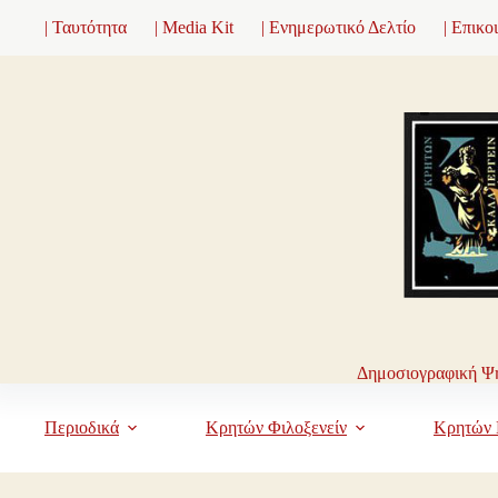
Μετάβαση
| Ταυτότητα
| Media Kit
| Ενημερωτικό Δελτίο
| Επικο
στο
περιεχόμενο
Δημοσιογραφική Ψη
Περιοδικά
Κρητών Φιλοξενείν
Κρητών 