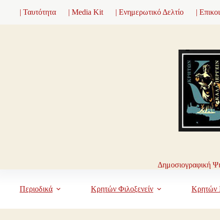
Μετάβαση
| Ταυτότητα
| Media Kit
| Ενημερωτικό Δελτίο
| Επικο
στο
περιεχόμενο
Δημοσιογραφική Ψη
Περιοδικά
Κρητών Φιλοξενείν
Κρητών 