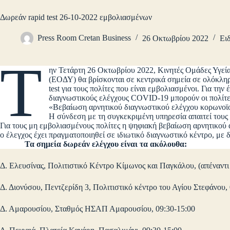
Δωρεάν rapid test 26-10-2022 εμβολιασμένων
Press Room Cretan Business
26 Οκτωβρίου 2022
Ει
Τ
ην Τετάρτη 26 Οκτωβρίου 2022, Κινητές Ομάδες Υγε
(ΕΟΔΥ) θα βρίσκονται σε κεντρικά σημεία σε ολόκληρ
test για τους πολίτες που είναι εμβολιασμένοι. Για τη
διαγνωστικούς ελέγχους COVID-19 μπορούν οι πολίτες
«Βεβαίωση αρνητικού διαγνωστικού ελέγχου κορωνοϊο
Η σύνδεση με τη συγκεκριμένη υπηρεσία απαιτεί τους
Για τους μη εμβολιασμένους πολίτες η ψηφιακή βεβαίωση αρνητικού 
ο έλεγχος έχει πραγματοποιηθεί σε ιδιωτικό διαγνωστικό κέντρο, με δ
Τα σημεία δωρεάν ελέγχου είναι τα ακόλουθα:
Δ. Ελευσίνας, Πολιτιστικό Κέντρο Κίμωνος και Παγκάλου, (απέναντι
Δ. Διονύσου, Πεντζερίδη 3, Πολιτιστικό κέντρο του Αγίου Στεφάνου,
Δ. Αμαρουσίου, Σταθμός ΗΣΑΠ Αμαρουσίου, 09:30-15:00