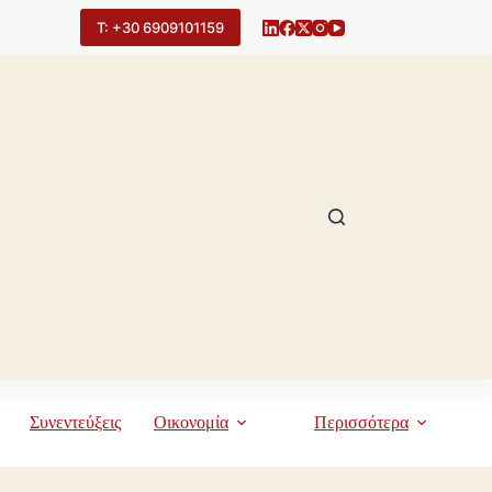
Τ: +30 6909101159
Συνεντεύξεις
Οικονομία
Περισσότερα