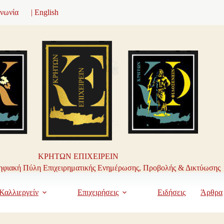
ινωνία
| English
ΚΡΗΤΩΝ ΕΠΙΧΕΙΡΕΙΝ
φιακή Πύλη Επιχειρηματικής Ενημέρωσης, Προβολής & Δικτύωσης
Καλλιεργείν
Επιχειρήσεις
Ειδήσεις
Άρθρα