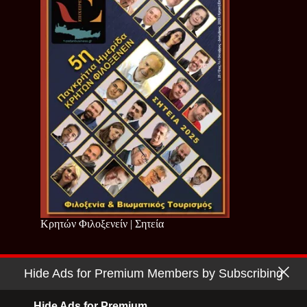
Κρητών Φιλοξενείν | Σητεία
Hide Ads for Premium Members by Subscribing
Copyright © 2026 - Cretan Business | Κρητών Επιχειρείν
Όροι Χρήσης
|
Πολιτική Απορρήτου
Hide Ads for Premium