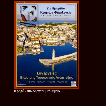
Κρητών Φιλοξενείν | Ρέθυμνο