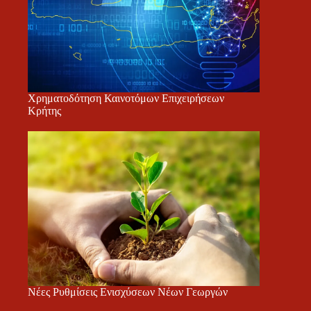
Χρηματοδότηση Καινοτόμων Επιχειρήσεων
Κρήτης
Νέες Ρυθμίσεις Ενισχύσεων Νέων Γεωργών