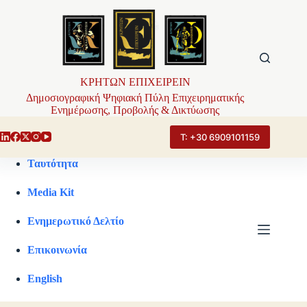
Μετάβαση
στο
περιεχόμενο
ΚΡΗΤΩΝ ΕΠΙΧΕΙΡΕΙΝ
Δημοσιογραφική Ψηφιακή Πύλη Επιχειρηματικής
Ενημέρωσης, Προβολής & Δικτύωσης
Τ: +30 6909101159
Ταυτότητα
Media Kit
Ενημερωτικό Δελτίο
Επικοινωνία
English