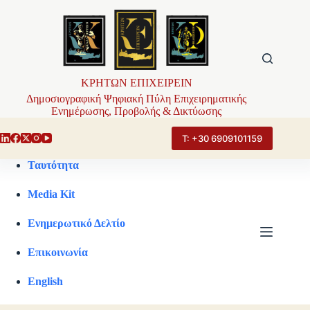
Μετάβαση
στο
περιεχόμενο
ΚΡΗΤΩΝ ΕΠΙΧΕΙΡΕΙΝ
Δημοσιογραφική Ψηφιακή Πύλη Επιχειρηματικής
Ενημέρωσης, Προβολής & Δικτύωσης
Τ: +30 6909101159
Ταυτότητα
Media Kit
Ενημερωτικό Δελτίο
Επικοινωνία
English