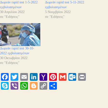
Δωρεάν rapid test 1-5-2022
Δωρεάν rapid test 5-11-2022
εμβολιασμένων
εμβολιασμένων
30 Απριλίου 2022
5 Νοεμβρίου 2022
σε "Ειδήσεις"
σε "Ειδήσεις"
Δωρεάν rapid test 30-10-
2022 εμβολιασμένων
30 Οκτωβρίου 2022
σε "Ειδήσεις"
Fa
T
E
Li
Y
Pi
G
O
Pr
ce
wi
m
nk
ah
nt
m
ut
in
S
Vi
W
Bl
C
Μ
bo
tte
ail
ed
oo
er
ail
lo
t
ky
be
ha
og
op
οι
ok
r
In
M
es
ok
pe
r
ts
ge
y
ρ
ail
t
.c