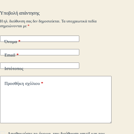
A
r
Li
α
o
pp
nk
στ
Υποβολή απάντησης
m
εί
Η ηλ. διεύθυνση σας δεν δημοσιεύεται.
Τα υποχρεωτικά πεδία
σημειώνονται με
*
τε
Όνομα
*
Email
*
Ιστότοπος
Προσθήκη σχόλιου
*
Αποθηκεύστε το όνομα, την διεύθυνση email και τον