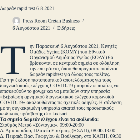
Δωρεάν rapid test 6-8-2021
Press Room Cretan Business
6 Αυγούστου 2021
Ειδήσεις
Τ
ην Παρασκευή 6 Αυγούστου 2021, Κινητές
Ομάδες Υγείας (ΚΟΜΥ) του Εθνικού
Οργανισμού Δημόσιας Υγείας (ΕΟΔΥ) θα
βρίσκονται σε κεντρικά σημεία σε ολόκληρη
την επικράτεια, όπου θα πραγματοποιούνται
δωρεάν rapidtest για όλους τους πολίτες.
Για την έκδοση πιστοποιητικού αποτελέσματος για τους
διαγνωστικούς ελέγχους COVID-19 μπορούν οι πολίτες να
επισκεφθούν το gov.gr και να μεταβούν στην υπηρεσία
«Βεβαίωση αρνητικού διαγνωστικού ελέγχου κορωνοϊού
COVID-19» ακολουθώντας τις σχετικές οδηγίες. Η σύνδεση
με τη συγκεκριμένη υπηρεσία απαιτεί τους προσωπικούς
κωδικούς πρόσβασης στο taxisnet.
Τα σημεία δωρεάν ελέγχου είναι τα ακόλουθα:
Σταθμός Μετρό «Σύνταγμα», 09:00-20:00
Δ. Αμαρουσίου, Πλατεία Ευτέρπης (ΗΣΑΠ), 08:00-13:00
Δ. Πειραιά, Βασ. Γεωργίου & Βούλγαρη, στο ΚΑΠΗ, 09:30