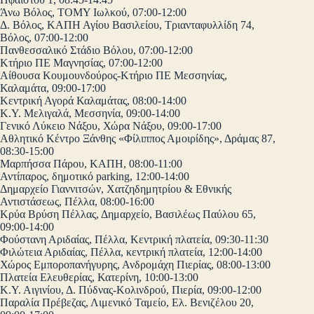
Άνω Βόλος, ΤΟΜΥ Ιωλκού, 07:00-12:00
Δ. Βόλος, ΚΑΠΗ Αγίου Βασιλείου, Τριανταφυλλίδη 74,
Βόλος, 07:00-12:00
Πανθεσσαλικό Στάδιο Βόλου, 07:00-12:00
Κτήριο ΠΕ Μαγνησίας, 07:00-12:00
Αίθουσα Κουμουνδούρος-Κτήριο ΠΕ Μεσσηνίας,
Καλαμάτα, 09:00-17:00
Κεντρική Αγορά Καλαμάτας, 08:00-14:00
Κ.Υ. Μελιγαλά, Μεσσηνία, 09:00-14:00
Γενικό Λύκειο Νάξου, Χώρα Νάξου, 09:00-17:00
Αθλητικό Κέντρο Ξάνθης «Φίλιππος Αμοιρίδης», Δράμας 87,
08:30-15:00
Μαρπήσσα Πάρου, ΚΑΠΗ, 08:00-11:00
Αντίπαρος, δημοτικό parking, 12:00-14:00
Δημαρχείο Γιαννιτσών, Χατζηδημητρίου & Εθνικής
Αντιστάσεως, Πέλλα, 08:00-16:00
Κρύα Βρύση Πέλλας, Δημαρχείο, Βασιλέως Παύλου 65,
09:00-14:00
Φούστανη Αριδαίας, Πέλλα, Κεντρική πλατεία, 09:30-11:30
Φιλώτεια Αριδαίας, Πέλλα, κεντρική πλατεία, 12:00-14:00
Χώρος Εμποροπανήγυρης, Ανδρομάχη Πιερίας, 08:00-13:00
Πλατεία Ελευθερίας, Κατερίνη, 10:00-13:00
Κ.Υ. Αιγινίου, Δ. Πύδνας-Κολινδρού, Πιερία, 09:00-12:00
Παραλία Πρέβεζας, Λιμενικό Ταμείο, Ελ. Βενιζέλου 20,