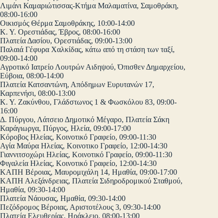
Λιμάνι Καμαριώτισσας-Κτήμα Μαλαματίνα, Σαμοθράκη,
08:00-16:00
Οικισμός Θέρμα Σαμοθράκης, 10:00-14:00
Κ. Υ. Ορεστιάδας, Έβρος, 08:00-16:00
Πλατεία Δασίου, Ορεστιάδας, 09:00-13:00
Παλαιά Γέφυρα Χαλκίδας, κάτω από τη στάση των ταξί,
09:00-14:00
Αγροτικό Ιατρείο Λουτρών Αιδηψού, Όπισθεν Δημαρχείου,
Εύβοια, 08:00-14:00
Πλατεία Κατσαντώνη, Απόδημων Ευρυτανών 17,
Καρπενήσι, 08:00-13:00
Κ. Υ. Ζακύνθου, Γλάδστωνος 1 & Φωσκόλου 83, 09:00-
16:00
Δ. Πύργου, Λάτσειο Δημοτικό Μέγαρο, Πλατεία Σάκη
Καράγιωργα, Πύργος, Ηλεία, 09:00-17:00
Κόροβος Ηλείας, Κοινοτικό Γραφείο, 09:00-11:30
Αγία Μαύρα Ηλείας, Κοινοτικο Γραφείο, 12:00-14:30
Γιαννιτσοχώρι Ηλείας, Κοινοτικό Γραφείο, 09:00-11:30
Φιγαλεία Ηλείας, Κοινοτικό Γραφείο, 12:00-14:30
ΚΑΠΗ Βέροιας, Μαυρομιχάλη 14, Ημαθία, 09:00-17:00
ΚΑΠΗ Αλεξάνδρειας, Πλατεία Σιδηροδρομικού Σταθμού,
Ημαθία, 09:30-14:00
Πλατεία Νάουσας, Ημαθία, 09:30-14:00
Πεζόδρομος Βέροιας, Αριστοτέλους 3, 09:30-14:00
Πλατεία Ελευθερίας, Ηράκλειο, 08:00-13:00