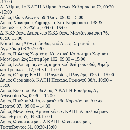
-15:00
Δ. Αλίμου, 1ο ΚΑΠΗ Αλίμου, Λεωφ. Καλαμακίου 72, 09:30
-15:00
Δήμος Ιλίου, Αίαντος 59, Ίλιον, 09:00 -15:00
Δήμος Χαϊδαρίου, Δημαρχείο, Στρ. Καραϊσκάκη 138 &
Ευπαύλεως, Χαϊδάρι , 09:00 –15:00
Δ. Καλλιθέας, Δημαρχείο Καλλιθέας, Μαντζαγριωτάκη 76,
08:00-13:00
Νότια Πύλη ΔΕΘ, (είσοδος από Λεωφ. Στρατού με
Αγγελάκη) 08:30-20:30
Δήμος Πυλαίας Χορτιάτη, Κοινοτικό Κατάστημα Χορτιάτη,
Μαρτύρων 2ας Σεπτέμβρη 102, 09:30 – 15:00
Δήμος Καλαμαριάς, εντός δημοτικού θεάτρου, οδός Χηλής
και Τριπόλεως 12, 09:30 – 15:00
Δήμος Θέρμης, ΚΑΠΗ Πλαγιαρίου, Πλαγιάρι, 09:30 – 15:00
Δήμος Θερμαϊκού, ΚΑΠΗ Περαίας, Ρωμανού 38Α, 10:00 –
15:00
Δήμος Ευόσμου Κορδελιού, Α ΚΑΠΗ Ευόσμου, Αγ.
Αθανασίου 34, 09:30 – 15:00
Δήμος Παύλου Μελά, στρατόπεδο Καρατάσιου, Λεωφ.
Στρατού 37, 09:00 – 14:30
Δήμος Μενεμένης-Αμπελοκήπων, ΚΑΠΗ Αμπελοκήπων,
Ελευθερίας 55, 09:30-15:00
Δήμος Ωραιοκάστρου, Α ΚΑΠΗ Ωραιοκάστρου,
Τραπεζούντος 31, 09:30-15:00