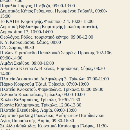
09:00-17:00
Παραλία Πάργας, Πρέβεζα, 09:00-13:00
Δημοτικός Κήπος Ρεθύμνου, Ηγουμένου Γαβριήλ, 09:00-
15:00
1ο ΚΑΠΗ Κομοτηνής, Φιλίππου 2-4, 10:00-15:00
Δημοτική Βιβλιοθήκη Κομοτηνής (παλιά πρυτανεία),
Δημοκρίτου 17, 10:00-14:00
Θεολόγος, Ρόδος, τουριστικό κέντρο, 09:00-12:00
Κ.Υ. Καρλοβάσου, Σάμος, 08:00
Γ.Ν. Σάμου, 08:30
Πρώην Στρατόπεδο Παπαλουκά Σερρών, Προύσης 102-106,
09:00-14:00
Λιμάνι Σκιάθου, 09:00-16:00
Αθλητικό Κέντρο Δ. Βικέλας, Ερμούπολη, Σύρος, 08:30-
14:00
Πλατεία Δεσποτικού, Δεληγιώργη 3, Τρίκαλα, 07:00-11:00
Πάρκο Κουρσούμ Τζαμί, Τρίκαλα, 07:00-10:00
Πλατεία Κλοκοτού, Φαρκαδώνα, Τρίκαλα, 08:00-09:30
Ανθούσα Καλαμπάκας, Τρίκαλα, 09:00-10:00
Χαλίκι Καλαμπάκας, Τρίκαλα, 10:30-11:30
Κρανία Καλαμπάκας, Τρίκαλα, 12:30-13:30
Πλατεία Ελευθερίας, Λαμία, 09:00-13:00
Δημοτικό parking Γαλανέικα, Αλύτρωτων Πατρίδων και
Αγίας Παρασκευής, Λαμία, 09:30-16:30
Στυλίδα Φθιώτιδας, Κοινοτικό Κατάστημα Γλύφας, 11:30-