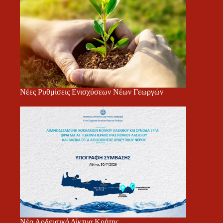
Νέες Ρυθμίσεις Ενισχύσεων Νέων Γεωργών
Νέα Αρδευτικά Δίκτυα Κρήτης