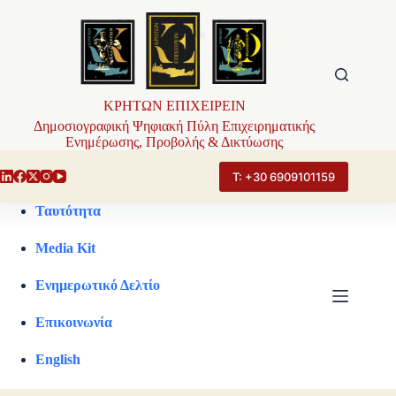
Μετάβαση
στο
περιεχόμενο
ΚΡΗΤΩΝ ΕΠΙΧΕΙΡΕΙΝ
Δημοσιογραφική Ψηφιακή Πύλη Επιχειρηματικής
Ενημέρωσης, Προβολής & Δικτύωσης
Τ: +30 6909101159
Ταυτότητα
Media Kit
Ενημερωτικό Δελτίο
Επικοινωνία
English