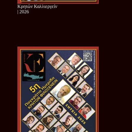
Κρητών Καλλιεργείν
| 2026