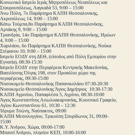
Κοινωνικό Ιατρείο Ιεράς Μητροπόλεως Νεαπόλεως και
Σταυρουπόλεως, Λαγκαδά 53, 9:00 – 15:00
Άνω Πόλη, 7ο Παράρτημα ΚΑΠΗ Θεσσαλονικης,
Ακροπόλεως 14, 9:00 – 15:00
Κάτω Τούμπα,8ο Παράρτημα ΚΑΠΗ Θεσσαλονίκης,
Αρτάκης 9, 9:00 – 15:00
Τριανδρία, 14ο Παράρτημα ΚΑΠΗ Θεσσαλονίκης, Ηρώων
4, 9:00 – 15:00
Χαριλάου, 6ο Παράρτημα ΚΑΠΗ Θεσσαλονίκης, Νούκα
Στέφανου 10, 9:00 – 15:00
Ιατρείο ΕΟΔΥ στη ΔΕΘ, (είσοδος από Πύλη Εμπορίου στην
Εγνατία), 08:30-15:30
Ιατρείο ΕΟΔΥ στην Περιφέρεια Κεντρικής Μακεδονίας,
Βασιλίσσης Όλγας 198, στον Προαύλιο χώρο της
περιφέρειας, 09:30-15:00
Νοσοκομείο Θεσσαλονίκης Παπανικολάου 07:30-20:30
Νοσοκομείο Θεσσαλονίκης Άγιος Δημήτριος 10:30-17:30
ΚΑΠΗ Αγρινίου, Παπαφλέσα 5, Αγρίνιο, 08:30-10:00
Άγιος Κωνσταντίνος Αιτωλοακαρνανίας, Κοινοτικό Γραφείο,
Αγίου Κωνσταντίνου 61, 10:30 – 12:30
Ίδρυμα Τσώνη, Ναύπακτος, 09:00
ΚΑΠΗ Μεσολογγίου, Τρικούπη Σπυρίδωνος 31, 09:00-
15:00
Κ.Υ. Άνδρου, Χώρα, 09:00-17:00
Μπατσί Άνδρου, πλησίον ΚΕΠ, 10:00-16:00