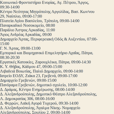
Κοινωνικό Φροντιστήριο Ενορίας, Αγ. Πέτρου, Άργος,
09:30-14:00
Κέντρο Νεότητας Μητρόπολης Αργολίδας, Βασ. Κων/νου
29, Ναύπλιο, 09:00-17:00
Πλατεία Αγίου Βασιλείου, Τρίπολη, 09:00-14:00
Παναρκαδικό Νοσοκομείο, 08:00
Παράλιο Άστρος Αρκαδίας, 11:00
Άγιος Ανδρέας Αρκαδίας, 09:00
Δημαρχείο Άρτας, Περιφερειακή Οδός & Αυξεντίου, 07:00-
15:00
Γ. Ν. Άρτας, 09:00-13:00
Εμπορικό και Βιομηχανικό Επιμελητήριο Αχαΐας, Πάτρα,
08:30-20:30
Εργατικές Κατοικίες, Ζαρουχλέικα, Πάτρα, 09:00-14:30
Κ. Υ. Θήβας, Κάδμου 47, 09:00-15:00
Λιβαδειά Βοιωτίας, Παλιό Δημαρχείο, 09:00-14:00
Ιατρείο ΕΟΔΥ, Ζιάκα 23, Γρεβενά, 09:00-17:00
Δημαρχείο Γρεβενών, 09:00-15:00
Πανόραμα Γρεβενών, δημοτικό σχολείο, 10:00-12:00
Δ. Δράμας, Κέντρο Ενημέρωσης, 08:00-14:00
Δ. Αλεξανδρούπολης, Δημοτικό Θέατρο Αλεξανδρούπολης,
Λ. Δημοκρατίας 306, 08:00-16:00
Δ. Φερρών, Λαϊκή Αγορά Τυχερού, 09:30-14:00
Δ. Αλεξανδρούπολης, Άγαλμα Νίκης- Νομαρχείο
Αλεξανδρούπολης, Σουλίου 2, 09:00-14:00