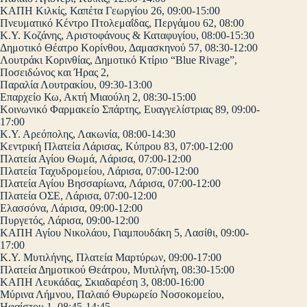
ΚΑΠΗ Κιλκίς, Καπέτα Γεωργίου 26, 09:00-15:00
Πνευματικό Κέντρο Πτολεμαΐδας, Περγάμου 62, 08:00
Κ.Υ. Κοζάνης, Αριστοφάνους & Καταφυγίου, 08:00-15:30
Δημοτικό Θέατρο Κορίνθου, Δαμασκηνού 57, 08:30-12:00
Λουτράκι Κορινθίας, Δημοτικό Κτίριο “Blue Rivage”,
Ποσειδώνος και Ήρας 2,
Παραλία Λουτρακίου, 09:30-13:00
Επαρχείο Κω, Ακτή Μιαούλη 2, 08:30-15:00
Κοινωνικό Φαρμακείο Σπάρτης, Ευαγγελίστριας 89, 09:00-
17:00
Κ.Υ. Αρεόπολης, Λακωνία, 08:00-14:30
Κεντρική Πλατεία Λάρισας, Κύπρου 83, 07:00-12:00
Πλατεία Αγίου Θωμά, Λάρισα, 07:00-12:00
Πλατεία Ταχυδρομείου, Λάρισα, 07:00-12:00
Πλατεία Αγίου Βησσαρίωνα, Λάρισα, 07:00-12:00
Πλατεία ΟΣΕ, Λάρισα, 07:00-12:00
Ελασσόνα, Λάρισα, 09:00-12:00
Πυργετός, Λάρισα, 09:00-12:00
ΚΑΠΗ Αγίου Νικολάου, Γιαμπουδάκη 5, Λασίθι, 09:00-
17:00
Κ.Υ. Μυτιλήνης, Πλατεία Μαρτύρων, 09:00-17:00
Πλατεία Δημοτικού Θεάτρου, Μυτιλήνη, 08:30-15:00
ΚΑΠΗ Λευκάδας, Σκιαδαρέση 3, 08:00-16:00
Μύρινα Λήμνου, Παλαιό Θυρωρείο Νοσοκομείου,
Ηφαίστου 1, 08:45-14:45