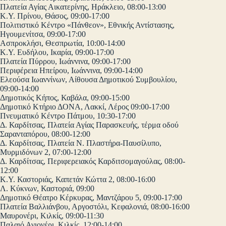
Πλατεία Αγίας Αικατερίνης, Ηράκλειο, 08:00-13:00
Κ.Υ. Πρίνου, Θάσος, 09:00-17:00
Πολιτιστικό Κέντρο «Πάνθεον», Εθνικής Αντίστασης,
Ηγουμενίτσα, 09:00-17:00
Ασπροκλήσι, Θεσπρωτία, 10:00-14:00
Κ.Υ. Ευδήλου, Ικαρία, 09:00-17:00
Πλατεία Πύρρου, Ιωάννινα, 09:00-17:00
Περιφέρεια Ηπείρου, Ιωάννινα, 09:00-14:00
Ελεούσα Ιωαννίνων, Αίθουσα Δημοτικού Συμβουλίου,
09:00-14:00
Δημοτικός Κήπος, Καβάλα, 09:00-15:00
Δημοτικό Κτήριο ΔΟΝΑ, Λακκί, Λέρος 09:00-17:00
Πνευματικό Κέντρο Πάτμου, 10:30-17:00
Δ. Καρδίτσας, Πλατεία Αγίας Παρασκευής, τέρμα οδού
Σαρανταπόρου, 08:00-12:00
Δ. Καρδίτσας, Πλατεία Ν. Πλαστήρα-Παυσίλυπο,
Μυρμιδόνων 2, 07:00-12:00
Δ. Καρδίτσας, Περιφερειακός Καρδιτσομαγούλας, 08:00-
12:00
Κ.Υ. Καστοριάς, Καπετάν Κώττα 2, 08:00-16:00
Λ. Κύκνων, Καστοριά, 09:00
Δημοτικό Θέατρο Κέρκυρας, Μαντζάρου 5, 09:00-17:00
Πλατεία Βαλλιάνβου, Αργοστόλι, Κεφαλονιά, 08:00-16:00
Μαυρονέρι, Κιλκίς, 09:00-11:30
Παλαιό Αγιονέρι, Κιλκίς, 12:00-14:00