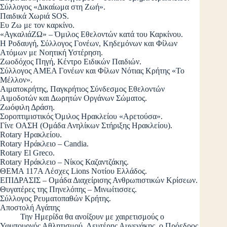
Σύλλογος «Δικαίωμα στη Ζωή».
Παιδικά Χωριά SOS.
Ευ Ζω με τον καρκίνο.
«ΑγκαλιάΖΩ» – Όμιλος Εθελοντών κατά του Καρκίνου.
Η Ροδαυγή, Σύλλογος Γονέων, Κηδεμόνων και Φίλων
Ατόμων με Νοητική Υστέρηση.
Ζωοδόχος Πηγή, Κέντρο Ειδικών Παιδιών.
Σύλλογος ΑΜΕΑ Γονέων και Φίλων Νότιας Κρήτης «Το
Μέλλον».
Αιματοκρήτης, Παγκρήτιος Σύνδεσμος Εθελοντών
Αιμοδοτών και Δωρητών Οργάνων Σώματος.
Ζωόφιλη Δράση.
Σοροπτιμιστικός Όμιλος Ηρακλείου «Αρετούσα».
Γίνε ΟΑΣΗ (Ομάδα Ανηλίκων Στήριξης Ηρακλείου).
Rotary Ηρακλείου.
Rotary Ηράκλειο – Candia.
Rotary El Greco.
Rotary Ηράκλειο – Νίκος Καζαντζάκης.
ΘΕΜΑ 117Α Λέσχες Lions Νοτίου Ελλάδος.
ΕΠΙΔΡΑΣΙΣ – Ομάδα Διαχείρισης Ανθρωπιστικών Κρίσεων.
Θυγατέρες της Πηνελόπης – Μινωίτισσες.
Σύλλογος Ρευματοπαθών Κρήτης.
Αποστολή Αγάπης
Την Ημερίδα θα ανοίξουν με χαιρετισμούς ο
Υφυπουργός Αθλητισμού, Λευτέρης Αυγενάκης, ο Πρόεδρος