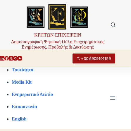
Μετάβαση
στο
περιεχόμενο
ΚΡΗΤΩΝ ΕΠΙΧΕΙΡΕΙΝ
Δημοσιογραφική Ψηφιακή Πύλη Επιχειρηματικής
Ενημέρωσης, Προβολής & Δικτύωσης
Τ: +30 6909101159
Ταυτότητα
Media Kit
Ενημερωτικό Δελτίο
Επικοινωνία
English