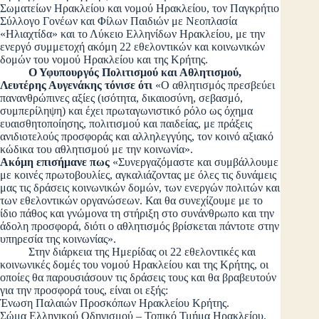
Σωματείων Ηρακλείου και νομού Ηρακλείου, τον Παγκρήτιο
Σύλλογο Γονέων και Φίλων Παιδιών με Νεοπλασία
«Ηλιαχτίδα» και το Λύκειο Ελληνίδων Ηρακλείου, με την
ενεργό συμμετοχή ακόμη 22 εθελοντικών και κοινωνικών
δομών του νομού Ηρακλείου και της Κρήτης.
Ο Υφυπουργός Πολιτισμού και Αθλητισμού,
Λευτέρης Αυγενάκης τόνισε ότι
«Ο αθλητισμός πρεσβεύει
πανανθρώπινες αξίες (ισότητα, δικαιοσύνη, σεβασμό,
συμπερίληψη) και έχει πρωταγωνιστικό ρόλο ως όχημα
ευαισθητοποίησης, πολιτισμού και παιδείας, με πράξεις
ανιδιοτελούς προσφοράς και αλληλεγγύης, τον κοινό αξιακό
κώδικα του αθλητισμού με την κοινωνία».
Ακόμη επισήμανε πως
«Συνεργαζόμαστε και συμβάλλουμε
με κοινές πρωτοβουλίες, αγκαλιάζοντας με όλες τις δυνάμεις
μας τις δράσεις κοινωνικών δομών, των ενεργών πολιτών και
των εθελοντικών οργανώσεων. Και θα συνεχίζουμε με το
ίδιο πάθος και γνώμονα τη στήριξη στο συνάνθρωπο και την
άδολη προσφορά, διότι ο αθλητισμός βρίσκεται πάντοτε στην
υπηρεσία της κοινωνίας».
Στην διάρκεια της Ημερίδας οι 22 εθελοντικές και
κοινωνικές δομές του νομού Ηρακλείου και της Κρήτης, οι
οποίες θα παρουσιάσουν τις δράσεις τους και θα βραβευτούν
για την προσφορά τους, είναι οι εξής:
Ένωση Παλαιών Προσκόπων Ηρακλείου Κρήτης.
Σώμα Ελληνικού Οδηγισμού – Τοπικό Τμήμα Ηρακλείου.