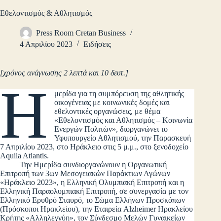
Εθελοντισμός & Αθλητισμός
Press Room Cretan Business
4 Απριλίου 2023
Ειδήσεις
[χρόνος ανάγνωσης 2 λεπτά και 10 δευτ.]
Η
μερίδα για τη συμπόρευση της αθλητικής
οικογένειας με κοινωνικές δομές και
εθελοντικές οργανώσεις, με θέμα
«Εθελοντισμός και Αθλητισμός – Κοινωνία
Ενεργών Πολιτών», διοργανώνει το
Υφυπουργείο Αθλητισμού, την Παρασκευή
7 Απριλίου 2023, στο Ηράκλειο στις 5 μ.μ., στο ξενοδοχείο
Aquila Atlantis.
Την Ημερίδα συνδιοργανώνουν η Οργανωτική
Επιτροπή των 3ων Μεσογειακών Παράκτιων Αγώνων
«Ηράκλειο 2023», η Ελληνική Ολυμπιακή Επιτροπή και η
Ελληνική Παραολυμπιακή Επιτροπή, σε συνεργασία με τον
Ελληνικό Ερυθρό Σταυρό, το Σώμα Ελλήνων Προσκόπων
(Πρόσκοποι Ηρακλείου), την Εταιρεία Alzheimer Ηρακλείου
Κρήτης «Αλληλεγγύη», τον Σύνδεσμο Μελών Γυναικείων