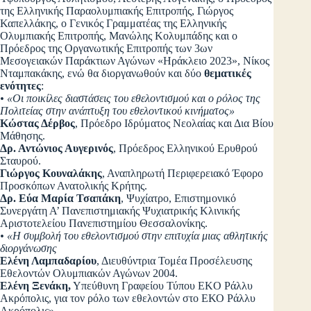
της Ελληνικής Παραολυμπιακής Επιτροπής, Γιώργος
Καπελλάκης, ο Γενικός Γραμματέας της Ελληνικής
Ολυμπιακής Επιτροπής, Μανώλης Κολυμπάδης και ο
Πρόεδρος της Οργανωτικής Επιτροπής των 3ων
Μεσογειακών Παράκτιων Αγώνων «Ηράκλειο 2023», Νίκος
Νταμπακάκης, ενώ θα διοργανωθούν και δύο
θεματικές
ενότητες
:
• «Οι ποικίλες διαστάσεις του εθελοντισμού και ο ρόλος της
Πολιτείας στην ανάπτυξη του εθελοντικού κινήματος»
Κώστας Δέρβος
, Πρόεδρο Ιδρύματος Νεολαίας και Δια Βίου
Μάθησης.
Δρ. Αντώνιος Αυγερινός
, Πρόεδρος Ελληνικού Ερυθρού
Σταυρού.
Γιώργος Κουναλάκης
, Αναπληρωτή Περιφερειακό Έφορο
Προσκόπων Ανατολικής Κρήτης.
Δρ. Εύα Μαρία Τσαπάκη
, Ψυχίατρο, Επιστημονικό
Συνεργάτη Α’ Πανεπιστημιακής Ψυχιατρικής Κλινικής
Αριστοτελείου Πανεπιστημίου Θεσσαλονίκης.
• «Η συμβολή του εθελοντισμού στην επιτυχία μιας αθλητικής
διοργάνωσης
Ελένη Λαμπαδαρίου
, Διευθύντρια Τομέα Προσέλευσης
Εθελοντών Ολυμπιακών Αγώνων 2004.
Ελένη Ξενάκη,
Υπεύθυνη Γραφείου Τύπου EKO Ράλλυ
Ακρόπολις, για τον ρόλο των εθελοντών στο ΕΚΟ Ράλλυ
Ακρόπολις».