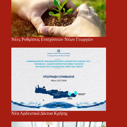
Νέες Ρυθμίσεις Ενισχύσεων Νέων Γεωργών
Νέα Αρδευτικά Δίκτυα Κρήτης