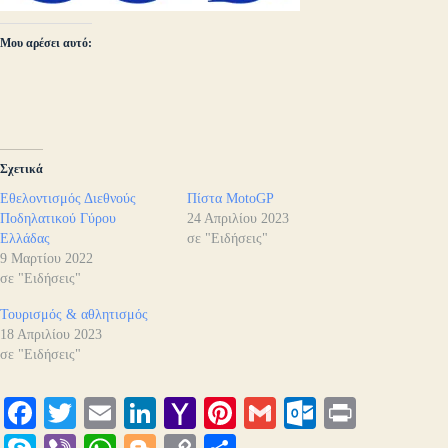
Μου αρέσει αυτό:
Σχετικά
Εθελοντισμός Διεθνούς
Πίστα MotoGP
Ποδηλατικού Γύρου
24 Απριλίου 2023
Ελλάδας
σε "Ειδήσεις"
9 Μαρτίου 2022
σε "Ειδήσεις"
Τουρισμός & αθλητισμός
18 Απριλίου 2023
σε "Ειδήσεις"
Fa
T
E
Li
Y
Pi
G
O
Pr
ce
wi
m
nk
ah
nt
m
ut
in