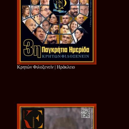
Κρητών Φιλοξενείν | Ηράκλειο