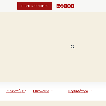
Τ: +30 6909101159
Συνεντεύξεις
Οικονομία
Περισσότερα