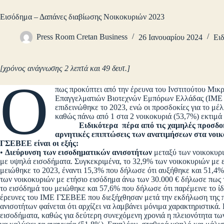
Εισόδημα – Δαπάνες διαβίωσης Νοικοκυριών 2023
Press Room Cretan Business
26 Ιανουαρίου 2024
Ειδ
[χρόνος ανάγνωσης 2 λεπτά και 49 δευτ.]
Ό
πως προκύπτει από την έρευνα του Ινστιτούτου Μικ
Επαγγελματιών Βιοτεχνών Εμπόρων Ελλάδας (ΙΜΕ 
επιδεινώθηκε το 2023, ενώ οι προσδοκίες για το μέ
καθώς πάνω από 1 στα 2 νοικοκυριά (53,7%) εκτιμά 
Ειδικότερα πέρα από τις χαμηλές προσδοκίες
αρνητικές επιπτώσεις των ανατιμήσεων στα νοικ
ΓΣΕΒΕΕ είναι οι εξής:
•
Διεύρυνση των εισοδηματικών ανισοτήτων
μεταξύ των νοικοκυρι
με υψηλά εισοδήματα. Συγκεκριμένα, το 32,9% των νοικοκυριών με 
μειώθηκε το 2023, έναντι 15,3% που δήλωσε ότι αυξήθηκε και 51,4% 
των νοικοκυριών με ετήσιο εισόδημα άνω των 30.000 € δήλωσε πως 
το εισόδημά του μειώθηκε και 57,6% που δήλωσε ότι παρέμεινε το ίδι
έρευνες του ΙΜΕ ΓΣΕΒΕΕ που διεξήχθησαν μετά την εκδήλωση της π
ανισοτήτων φαίνεται ότι αρχίζει να λαμβάνει μόνιμα χαρακτηριστικά. Κ
εισοδήματα, καθώς για δεύτερη συνεχόμενη χρονιά η πλειονότητα των