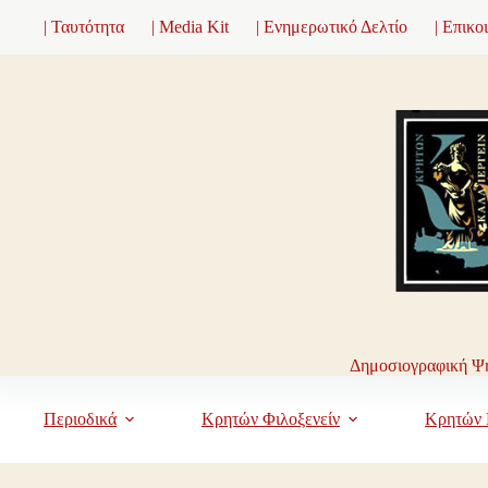
Μετάβαση
| Ταυτότητα
| Media Kit
| Ενημερωτικό Δελτίο
| Επικο
στο
περιεχόμενο
Δημοσιογραφική Ψη
Περιοδικά
Κρητών Φιλοξενείν
Κρητών 