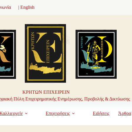
ινωνία
| English
ΚΡΗΤΩΝ ΕΠΙΧΕΙΡΕΙΝ
φιακή Πύλη Επιχειρηματικής Ενημέρωσης, Προβολής & Δικτύωσης
Καλλιεργείν
Επιχειρήσεις
Ειδήσεις
Άρθρα