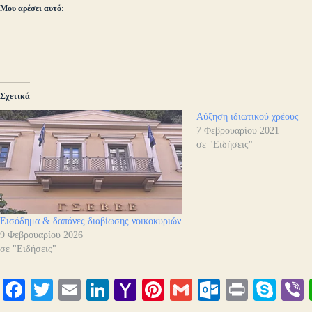
Μου αρέσει αυτό:
Σχετικά
Αύξηση ιδιωτικού χρέους
7 Φεβρουαρίου 2021
σε "Ειδήσεις"
Εισόδημα & δαπάνες διαβίωσης νοικοκυριών
9 Φεβρουαρίου 2026
σε "Ειδήσεις"
Fa
T
E
Li
Y
Pi
G
O
Pr
S