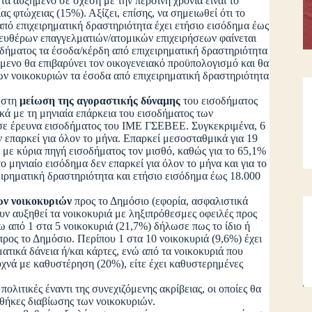
τα αυξημένο σε σχέση με την περσινή χρονιά είναι το
ς φτώχειας (15%). Αξίζει, επίσης, να σημειωθεί ότι το
πό επιχειρηματική δραστηριότητα έχει ετήσιο εισόδημα έως
ευθέρων επαγγελματιών/ατομικών επιχειρήσεων φαίνεται
οδήματος τα έσοδα/κέρδη από επιχειρηματική δραστηριότητα
όμενο θα επιβαρύνει τον οικογενειακό προϋπολογισμό και θα
ων νοικοκυριών τα έσοδα από επιχειρηματική δραστηριότητα
 στη
μείωση της αγοραστικής δύναμης
του εισοδήματος
κά με τη μηνιαία επάρκεια του εισοδήματος των
 σε έρευνα εισοδήματος του ΙΜΕ ΓΣΕΒΕΕ. Συγκεκριμένα, 6
ν επαρκεί για όλον το μήνα. Επαρκεί μεσοσταθμικά για 19
ά με κύρια πηγή εισοδήματος τον μισθό, καθώς για το 65,1%
ο μηνιαίο εισόδημα δεν επαρκεί για όλον το μήνα και για το
ιρηματική δραστηριότητα και ετήσιο εισόδημα έως 18.000
ων νοικοκυριών
προς το Δημόσιο (εφορία, ασφαλιστικά
ουν αυξηθεί τα νοικοκυριά με ληξιπρόθεσμες οφειλές προς
ω από 1 στα 5 νοικοκυριά (21,7%) δήλωσε πως το ίδιο ή
προς το Δημόσιο. Περίπου 1 στα 10 νοικοκυριά (9,6%) έχει
ματικά δάνεια ή/και κάρτες, ενώ από τα νοικοκυριά που
συχνά με καθυστέρηση (20%), είτε έχει καθυστερημένες
τικές έναντι της συνεχιζόμενης ακρίβειας, οι οποίες θα
νθήκες διαβίωσης των νοικοκυριών.