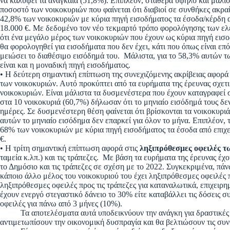
να καλύψει τα αναγκαία (51,8%). Επιπλέον, σταθερά υψηλό και μάλισ
ποσοστό των νοικοκυριών που φαίνεται ότι διαβιοί σε συνθήκες ακραία
42,8% των νοικοκυριών με κύρια πηγή εισοδήματος τα έσοδα/κέρδη α
18.000 €. Με δεδομένο τον νέο τεκμαρτό τρόπο φορολόγησης των ελ
ότι ένα μεγάλο μέρος των νοικοκυριών που έχουν ως κύρια πηγή εισ
θα φορολογηθεί για εισοδήματα που δεν έχει, κάτι που όπως είναι επ
μειώσει το διαθέσιμο εισόδημά του. Μάλιστα, για το 58,3% αυτών τ
είναι και η μοναδική πηγή εισοδήματος.
• Η δεύτερη σημαντική επίπτωση της συνεχιζόμενης ακρίβειας αφορά
των νοικοκυριών. Αυτό προκύπτει από τα ευρήματα της έρευνας σχετι
νοικοκυριών. Είναι μάλιστα τα δυσμενέστερα που έχουν καταγραφεί
στα 10 νοικοκυριά (60,7%) δήλωσαν ότι το μηνιαίο εισόδημά τους δε
ημέρες. Σε δυσμενέστερη θέση φαίνεται ότι βρίσκονται τα νοικοκυρι
αυτών το μηνιαίο εισόδημα δεν επαρκεί για όλον το μήνα. Επιπλέον, τ
68% των νοικοκυριών με κύρια πηγή εισοδήματος τα έσοδα από επιχε
€.
• Η τρίτη σημαντική επίπτωση αφορά στις
ληξιπρόθεσμες οφειλές τ
ταμεία κ.λπ.) και τις τράπεζες. Με βάση τα ευρήματα της έρευνας έχ
το Δημόσιο και τις τράπεζες σε σχέση με το 2022. Συγκεκριμένα, πάν
κάποιο άλλο μέλος του νοικοκυριού του έχει ληξιπρόθεσμες οφειλές 
ληξιπρόθεσμες οφειλές προς τις τράπεζες για καταναλωτικά, επιχειρη
έχουν ενεργό στεγαστικό δάνειο το 30% είτε καταβάλλει τις δόσεις 
οφειλές για πάνω από 3 μήνες (10%).
Τα αποτελέσματα αυτά υποδεικνύουν την ανάγκη για δραστικές πολι
αντιμετωπίσουν την οικονομική δυσπραγία και θα βελτιώσουν τις συ