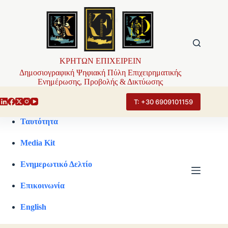
Μετάβαση
στο
περιεχόμενο
ΚΡΗΤΩΝ ΕΠΙΧΕΙΡΕΙΝ
Δημοσιογραφική Ψηφιακή Πύλη Επιχειρηματικής
Ενημέρωσης, Προβολής & Δικτύωσης
Τ: +30 6909101159
Ταυτότητα
Media Kit
Ενημερωτικό Δελτίο
Επικοινωνία
English