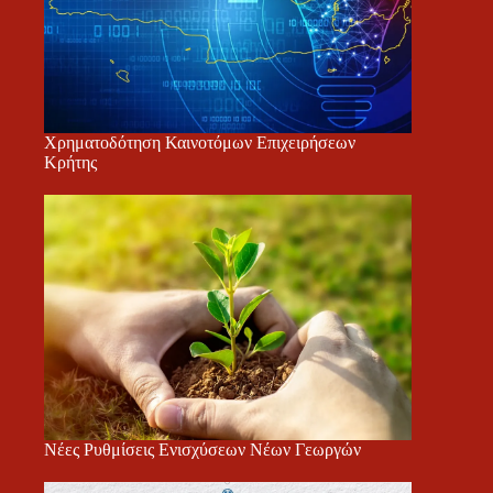
Χρηματοδότηση Καινοτόμων Επιχειρήσεων
Κρήτης
Νέες Ρυθμίσεις Ενισχύσεων Νέων Γεωργών