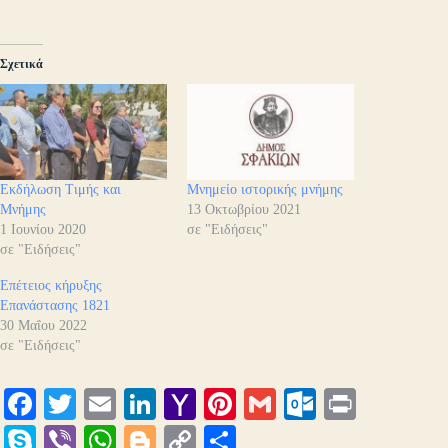
Σχετικά
Εκδήλωση Τιμής και
Μνημείο ιστορικής μνήμης
Μνήμης
13 Οκτωβρίου 2021
1 Ιουνίου 2020
σε "Ειδήσεις"
σε "Ειδήσεις"
Επέτειος κήρυξης
Επανάστασης 1821
30 Μαΐου 2022
σε "Ειδήσεις"
Fa
T
E
Li
Y
Pi
G
O
Pr
ce
wi
m
nk
ah
nt
m
ut
in
S
Vi
W
Bl
C
Μ