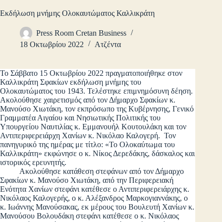
Εκδήλωση μνήμης Ολοκαυτώματος Καλλικράτη
Press Room Cretan Business
18 Οκτωβρίου 2022
Ατζέντα
Το Σάββατο 15 Οκτωβρίου 2022 πραγματοποιήθηκε στον
Καλλικράτη Σφακίων εκδήλωση μνήμης του
Ολοκαυτώματος του 1943. Τελέστηκε επιμνημόσυνη δέηση.
Ακολούθησε χαιρετισμός από τον Δήμαρχο Σφακίων κ.
Μανούσο Χιωτάκη, τον εκπρόσωπο της Κυβέρνησης, Γενικό
Γραμματέα Αιγαίου και Νησιωτικής Πολιτικής του
Υπουργείου Ναυτιλίας κ. Εμμανουήλ Κουτουλάκη και τον
Αντιπεριφερειάρχη Χανίων κ. Νικόλαο Καλογερή. Τον
πανηγυρικό της ημέρας με τίτλο: «Το Ολοκαύτωμα του
Καλλικράτη» εκφώνησε ο κ. Νίκος Δερεδάκης, δάσκαλος και
ιστορικός ερευνητής.
Ακολούθησε κατάθεση στεφάνων από τον Δήμαρχο
Σφακίων κ. Μανούσο Χιωτάκη, από την Περιφερειακή
Ενότητα Χανίων στεφάνι κατέθεσε ο Αντιπεριφερειάρχης κ.
Νικόλαος Καλογερής, ο κ. Αλέξανδρος Μαρκογιαννάκης, ο
κ. Ιωάννης Μανούσακας, εκ μέρους του Βουλευτή Χανίων κ.
Μανούσου Βολουδάκη στεφάνι κατέθεσε ο κ. Νικόλαος