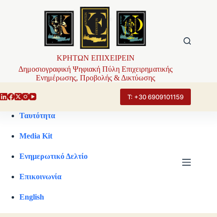
Μετάβαση
στο
περιεχόμενο
ΚΡΗΤΩΝ ΕΠΙΧΕΙΡΕΙΝ
Δημοσιογραφική Ψηφιακή Πύλη Επιχειρηματικής
Ενημέρωσης, Προβολής & Δικτύωσης
Τ: +30 6909101159
Ταυτότητα
Media Kit
Ενημερωτικό Δελτίο
Επικοινωνία
English