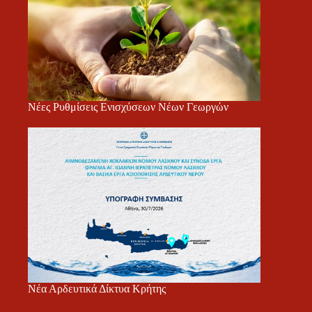
Νέες Ρυθμίσεις Ενισχύσεων Νέων Γεωργών
Νέα Αρδευτικά Δίκτυα Κρήτης