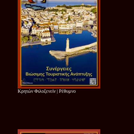
Κρητών Φιλοξενείν | Ρέθυμνο