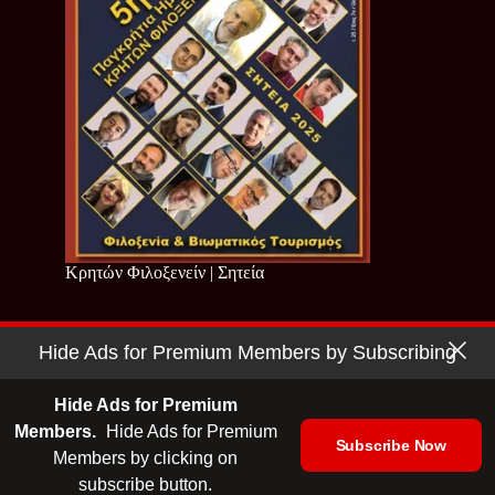
Κρητών Φιλοξενείν | Σητεία
Hide Ads for Premium Members by Subscribing
Copyright © 2026 - Cretan Business | Κρητών Επιχειρείν
Όροι Χρήσης
|
Πολιτική Απορρήτου
Hide Ads for Premium
Members.
Hide Ads for Premium
Subscribe Now
Members by clicking on
| Ταυτότητα
| Media Kit
| Ενημερωτικό Δελτίο
subscribe button.