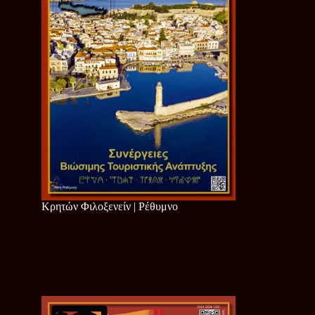
Κρητών Φιλοξενείν | Ρέθυμνο