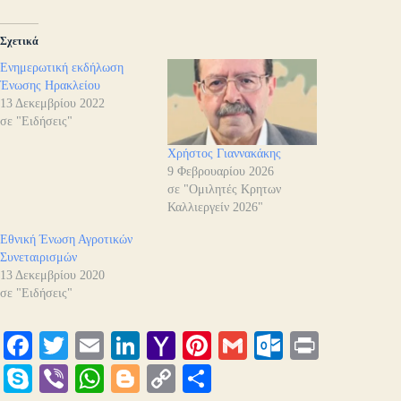
Σχετικά
Ενημερωτική εκδήλωση
Ένωσης Ηρακλείου
13 Δεκεμβρίου 2022
σε "Ειδήσεις"
Χρήστος Γιαννακάκης
9 Φεβρουαρίου 2026
σε "Ομιλητές Κρητων
Καλλιεργείν 2026"
Εθνική Ένωση Αγροτικών
Συνεταιρισμών
13 Δεκεμβρίου 2020
σε "Ειδήσεις"
Fa
T
E
Li
Y
Pi
G
O
Pr
ce
wi
m
nk
ah
nt
m
ut
in
S
Vi
W
Bl
C
Μ