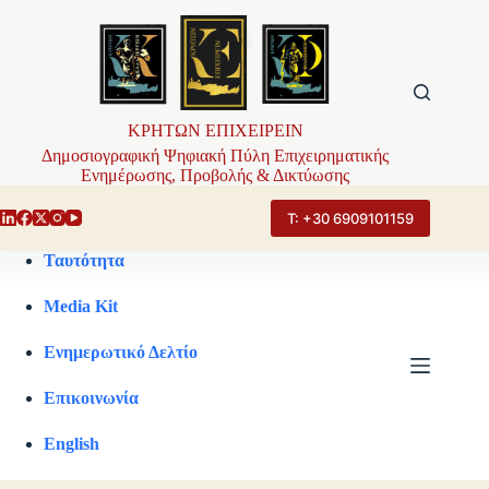
Μετάβαση
στο
περιεχόμενο
ΚΡΗΤΩΝ ΕΠΙΧΕΙΡΕΙΝ
Δημοσιογραφική Ψηφιακή Πύλη Επιχειρηματικής
Ενημέρωσης, Προβολής & Δικτύωσης
Τ: +30 6909101159
Ταυτότητα
Media Kit
Ενημερωτικό Δελτίο
Επικοινωνία
English