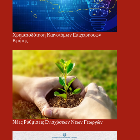
Χρηματοδότηση Καινοτόμων Επιχειρήσεων
Κρήτης
Νέες Ρυθμίσεις Ενισχύσεων Νέων Γεωργών