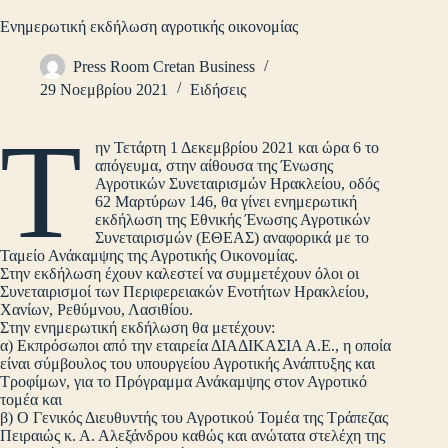
Ενημερωτική εκδήλωση αγροτικής οικονομίας
Press Room Cretan Business
29 Νοεμβρίου 2021
Ειδήσεις
Τ
ην Τετάρτη 1 Δεκεμβρίου 2021 και ώρα 6 το
απόγευμα, στην αίθουσα της Ένωσης
Αγροτικών Συνεταιρισμών Ηρακλείου, οδός
62 Μαρτύρων 146, θα γίνει ενημερωτική
εκδήλωση της Εθνικής Ένωσης Αγροτικών
Συνεταιρισμών (ΕΘΕΑΣ) αναφορικά με το
Ταμείο Ανάκαμψης της Αγροτικής Οικονομίας.
Στην εκδήλωση έχουν καλεστεί να συμμετέχουν όλοι οι
Συνεταιρισμοί των Περιφερειακών Ενοτήτων Ηρακλείου,
Χανίων, Ρεθύμνου, Λασιθίου.
Στην ενημερωτική εκδήλωση θα μετέχουν:
α) Εκπρόσωποι από την εταιρεία ΔΙΑΔΙΚΑΣΙΑ Α.Ε., η οποία
είναι σύμβουλος του υπουργείου Αγροτικής Ανάπτυξης και
Τροφίμων, για το Πρόγραμμα Ανάκαμψης στον Αγροτικό
τομέα και
β) Ο Γενικός Διευθυντής του Αγροτικού Τομέα της Τράπεζας
Πειραιώς κ. Α. Αλεξάνδρου καθώς και ανώτατα στελέχη της