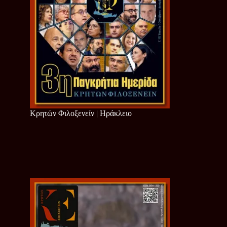
Κρητών Φιλοξενείν | Ηράκλειο