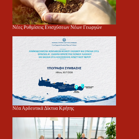
Νέες Ρυθμίσεις Ενισχύσεων Νέων Γεωργών
Νέα Αρδευτικά Δίκτυα Κρήτης