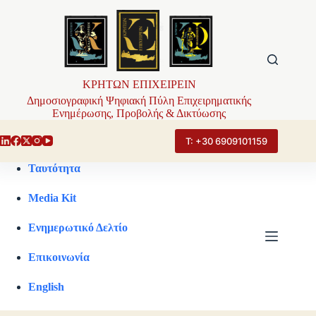
Μετάβαση
στο
περιεχόμενο
ΚΡΗΤΩΝ ΕΠΙΧΕΙΡΕΙΝ
Δημοσιογραφική Ψηφιακή Πύλη Επιχειρηματικής
Ενημέρωσης, Προβολής & Δικτύωσης
Τ: +30 6909101159
Ταυτότητα
Media Kit
Ενημερωτικό Δελτίο
Επικοινωνία
English