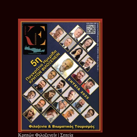
Κρητών Φιλοξενείν | Σητεία