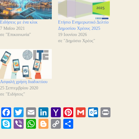
Ειδήσεις με ένα κλικ
Ετήσιο Ενημερωτικό Δελτίο
7 Μαΐου 2021
Δημοσίου Χρέους 2025
σε "Επικοινωνία"
19 Ιουνίου 2026
σε "Δημόσιο Χρέος"
Ασφαλή χρήση διαδικτύου
25 Σεπτεμβρίου 2020
σε "Ειδήσεις"
Fa
T
E
Li
Y
Pi
G
O
Pr
ce
wi
m
nk
ah
nt
m
ut
in
S
Vi
W
Bl
C
Μ
bo
tte
ail
ed
oo
er
ail
lo
t
ky
be
ha
og
op
οι