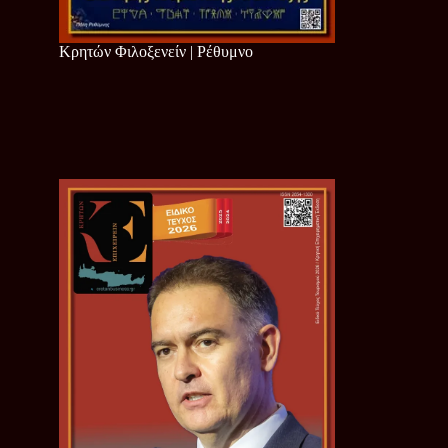
Κρητών Φιλοξενείν | Ρέθυμνο