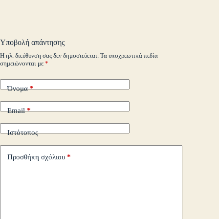
ok
r
In
M
es
ok
pe
r
ts
ge
y
ρ
ail
t
.c
A
r
Li
α
o
pp
nk
στ
Υποβολή απάντησης
m
εί
Η ηλ. διεύθυνση σας δεν δημοσιεύεται.
Τα υποχρεωτικά πεδία
σημειώνονται με
*
τε
Όνομα
*
Email
*
Ιστότοπος
Προσθήκη σχόλιου
*