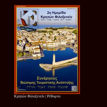
Κρητών Φιλοξενείν | Ρέθυμνο