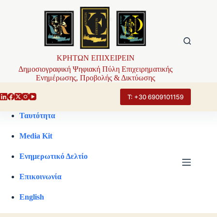
Μετάβαση
στο
περιεχόμενο
ΚΡΗΤΩΝ ΕΠΙΧΕΙΡΕΙΝ
Δημοσιογραφική Ψηφιακή Πύλη Επιχειρηματικής
Ενημέρωσης, Προβολής & Δικτύωσης
Τ: +30 6909101159
Ταυτότητα
Media Kit
Ενημερωτικό Δελτίο
Επικοινωνία
English