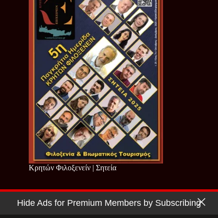
Κρητών Φιλοξενείν | Σητεία
Hide Ads for Premium Members by Subscribing
Copyright © 2026 - Cretan Business | Κρητών Επιχειρείν
Όροι Χρήσης
|
Πολιτική Απορρήτου