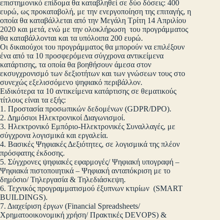
επιστημονικό επίδομα θα καταβληθεί σε δύο δόσεις: 400
ευρώ, ως προκαταβολή, με την ενεργοποίηση της επιταγής, η
οποία θα καταβάλλεται από την Μεγάλη Τρίτη 14 Απριλίου
2020 και μετά, ενώ με την ολοκλήρωση του προγράμματος
θα καταβάλλονται και τα υπόλοιπα 200 ευρώ.
Οι δικαιούχοι του προγράμματος θα μπορούν να επιλέξουν
ένα από τα 10 προσφερόμενα σύγχρονα αντικείμενα
κατάρτισης, τα οποία θα βοηθήσουν άμεσα στον
εκσυγχρονισμό των δεξιοτήτων και των γνώσεων τους στο
συνεχώς εξελισσόμενο ψηφιακό περιβάλλον.
Ειδικότερα τα 10 αντικείμενα κατάρτισης σε θεματικούς
τίτλους είναι τα εξής:
1. Προστασία προσωπικών δεδομένων (GDPR/DPO).
2. Δημόσιοι Ηλεκτρονικοί Διαγωνισμοί.
3. Ηλεκτρονικό Εμπόριο-Ηλεκτρονικές Συναλλαγές, με
σύγχρονα λογισμικά και εργαλεία.
4. Βασικές Ψηφιακές Δεξιότητες, σε λογισμικά της πλέον
πρόσφατης έκδοσης.
5. Σύγχρονες ψηφιακές εφαρμογές/ Ψηφιακή υπογραφή –
Ψηφιακά πιστοποιητικά – Ψηφιακή ανταπόκριση με το
δημόσιο/ Τηλεργασία & Τηλεδιάσκεψη.
6. Τεχνικός προγραμματισμού έξυπνων κτιρίων (SMART
BUILDINGS).
7. Διαχείριση έργων (Financial Spreadsheets/
Xρηματοοικονομική χρήση/ Πρακτικές DEVOPS) &