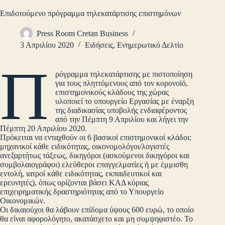
Επιδοτούμενο πρόγραμμα τηλεκατάρτισης επιστημόνων
Press Room Cretan Business
3 Απριλίου 2020
Ειδήσεις
,
Ενημερωτικό Δελτίο
Π
ρόγραμμα τηλεκατάρτισης με πιστοποίηση
για τους πληττόμενους από τον κορονοϊό,
επιστημονικούς κλάδους της χώρας
υλοποιεί το υπουργείο Εργασίας με έναρξη
της διαδικασίας υποβολής ενδιαφέροντος
από την Πέμπτη 9 Απριλίου και λήγει την
Πέμπτη 20 Απριλίου 2020.
Πρόκειται να ενταχθούν οι 6 βασικοί επιστημονικοί κλάδοι:
μηχανικοί κάθε ειδικότητας, οικονομολόγοι/λογιστές
ανεξαρτήτως τάξεως, δικηγόροι (ασκούμενοι δικηγόροι και
συμβολαιογράφοι) ελεύθεροι επαγγελματίες ή με έμμισθη
εντολή, ιατροί κάθε ειδικότητας, εκπαιδευτικοί και
ερευνητές), όπως ορίζονται βάσει ΚΑΔ κύριας
επιχειρηματικής δραστηριότητας από το Υπουργείο
Οικονομικών.
Οι δικαιούχοι θα λάβουν επίδομα ύψους 600 ευρώ, το οποίο
θα είναι αφορολόγητο, ακατάσχετο και μη συμψηφιστέο. Το