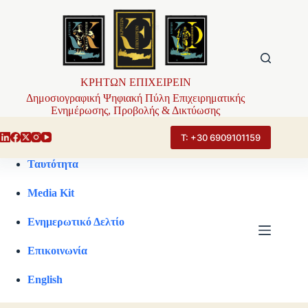
Μετάβαση
στο
περιεχόμενο
ΚΡΗΤΩΝ ΕΠΙΧΕΙΡΕΙΝ
Δημοσιογραφική Ψηφιακή Πύλη Επιχειρηματικής
Ενημέρωσης, Προβολής & Δικτύωσης
Τ: +30 6909101159
Ταυτότητα
Media Kit
Ενημερωτικό Δελτίο
Επικοινωνία
English