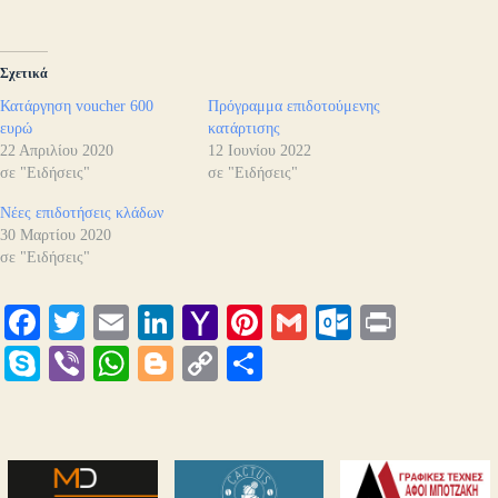
Σχετικά
Κατάργηση voucher 600
Πρόγραμμα επιδοτούμενης
ευρώ
κατάρτισης
22 Απριλίου 2020
12 Ιουνίου 2022
σε "Ειδήσεις"
σε "Ειδήσεις"
Νέες επιδοτήσεις κλάδων
30 Μαρτίου 2020
σε "Ειδήσεις"
Fa
T
E
Li
Y
Pi
G
O
Pr
ce
wi
m
nk
ah
nt
m
ut
in
S
Vi
W
Bl
C
Μ
bo
tte
ail
ed
oo
er
ail
lo
t
ky
be
ha
og
op
οι
ok
r
In
M
es
ok
pe
r
ts
ge
y
ρ
ail
t
.c
A
r
Li
α