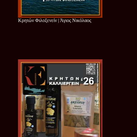
Κρητών Φιλοξενείν | Άγιος Νικόλαος