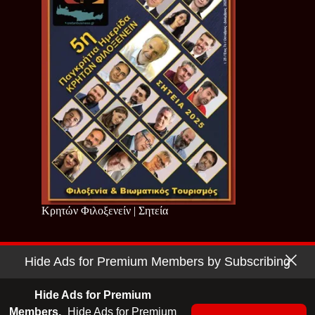
Κρητών Φιλοξενείν | Σητεία
Hide Ads for Premium Members by Subscribing
Copyright © 2026 - Cretan Business | Κρητών Επιχειρείν
Όροι Χρήσης
|
Πολιτική Απορρήτου
Hide Ads for Premium
Members.
Hide Ads for Premium