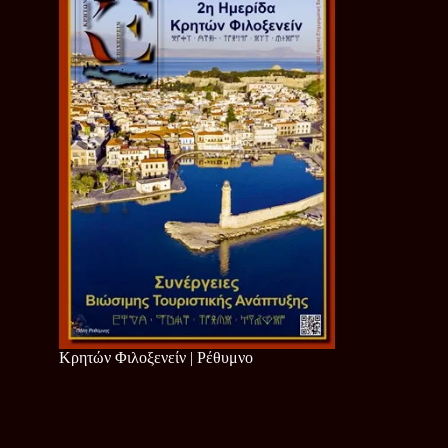
Κρητών Φιλοξενείν | Ρέθυμνο