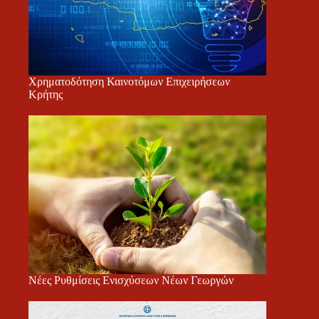
Χρηματοδότηση Καινοτόμων Επιχειρήσεων
Κρήτης
Νέες Ρυθμίσεις Ενισχύσεων Νέων Γεωργών