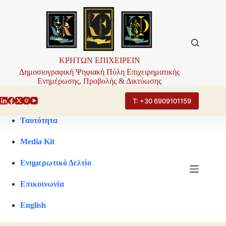
Μετάβαση
στο
περιεχόμενο
ΚΡΗΤΩΝ ΕΠΙΧΕΙΡΕΙΝ
Δημοσιογραφική Ψηφιακή Πύλη Επιχειρηματικής
Ενημέρωσης, Προβολής & Δικτύωσης
Τ: +30 6909101159
Ταυτότητα
Media Kit
Ενημερωτικό Δελτίο
Επικοινωνία
English