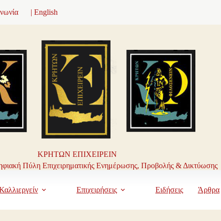
ινωνία
| English
ΚΡΗΤΩΝ ΕΠΙΧΕΙΡΕΙΝ
φιακή Πύλη Επιχειρηματικής Ενημέρωσης, Προβολής & Δικτύωσης
Καλλιεργείν
Επιχειρήσεις
Ειδήσεις
Άρθρα