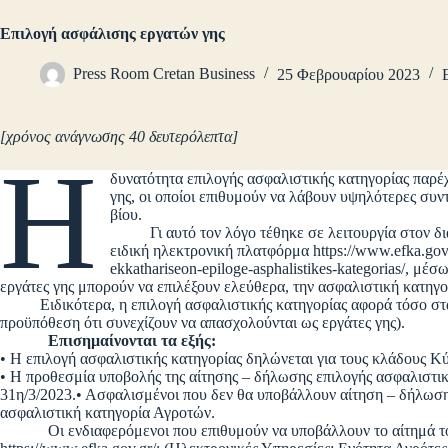
Επιλογή ασφάλισης εργατών γης
Press Room Cretan Business
25 Φεβρουαρίου 2023
[χρόνος ανάγνωσης 40 δευτερόλεπτα]
Η
δυνατότητα επιλογής ασφαλιστικής κατηγορίας παρέ
γης, οι οποίοι επιθυμούν να λάβουν υψηλότερες συν
βίου.
Γι αυτό τον λόγο τέθηκε σε λειτουργία στον διαδ
ειδική ηλεκτρονική πλατφόρμα https://www.efka.gov.g
ekkathariseon-epiloge-asphalistikes-kategorias/,
εργάτες γης μπορούν να επιλέξουν ελεύθερα, την ασφαλιστική κατηγο
Ειδικότερα, η επιλογή ασφαλιστικής κατηγορίας αφορά τόσο στα έ
προϋπόθεση ότι συνεχίζουν να απασχολούνται ως εργάτες γης).
Επισημαίνονται τα εξής:
• Η επιλογή ασφαλιστικής κατηγορίας δηλώνεται για τους κλάδους Κύ
• Η προθεσμία υποβολής της αίτησης – δήλωσης επιλογής ασφαλιστικ
31η/3/2023.• Ασφαλισμένοι που δεν θα υποβάλλουν αίτηση – δήλωση
ασφαλιστική κατηγορία Αγροτών.
Οι ενδιαφερόμενοι που επιθυμούν να υποβάλλουν το αίτημά 