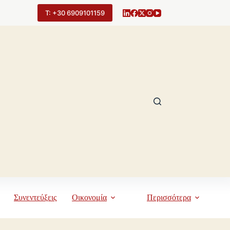
Τ: +30 6909101159
Συνεντεύξεις
Οικονομία
Περισσότερα