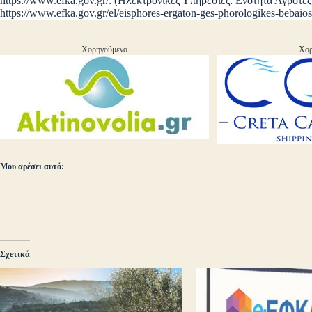
https://www.efka.gov.gr/: (Ηλεκτρονικές Υπηρεσίες: Ενότητα Αγρότ
https://www.efka.gov.gr/el/eisphores-ergaton-ges-phorologikes-bebaiose
Χορηγούμενο
Χορ
Μου αρέσει αυτό:
Σχετικά