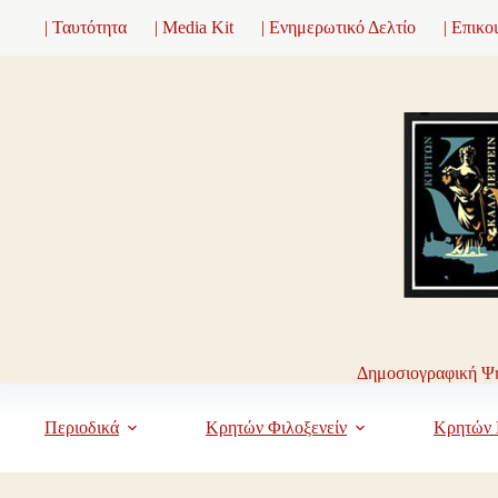
Μετάβαση
| Ταυτότητα
| Media Kit
| Ενημερωτικό Δελτίο
| Επικο
στο
περιεχόμενο
Δημοσιογραφική Ψη
Περιοδικά
Κρητών Φιλοξενείν
Κρητών 