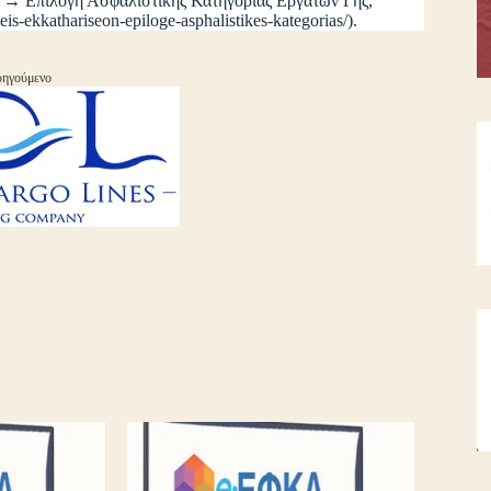
ες → Επιλογή Ασφαλιστικής Κατηγορίας Εργατών Γης,
is-ekkathariseon-epiloge-asphalistikes-kategorias/).
ηγούμενο