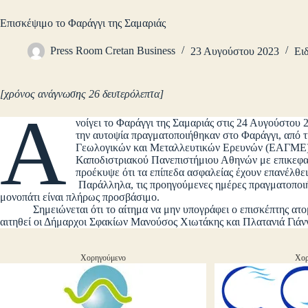
Επισκέψιμο το Φαράγγι της Σαμαριάς
Press Room Cretan Business
23 Αυγούστου 2023
Ει
[χρόνος ανάγνωσης 26 δευτερόλεπτα]
Α
νοίγει το Φαράγγι της Σαμαριάς στις 24 Αυγούστου 
την αυτοψία πραγματοποιήθηκαν στο Φαράγγι, από 
Γεωλογικών και Μεταλλευτικών Ερευνών (ΕΑΓΜΕ) κ
Καποδιστριακού Πανεπιστήμιου Αθηνών με επικεφα
προέκυψε ότι τα επίπεδα ασφαλείας έχουν επανέλθε
Παράλληλα, τις προηγούμενες ημέρες πραγματοποιή
μονοπάτι είναι πλήρως προσβάσιμο.
Σημειώνεται ότι το αίτημα να μην υπογράφει ο επισκέπτης ατομι
αιτηθεί οι Δήμαρχοι Σφακίων Μανούσος Χιωτάκης και Πλατανιά Γιά
Χορηγούμενο
Χορ