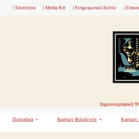
Μετάβαση
| Ταυτότητα
| Media Kit
| Ενημερωτικό Δελτίο
| Επικο
στο
περιεχόμενο
Δημοσιογραφική Ψη
Περιοδικά
Κρητών Φιλοξενείν
Κρητών 