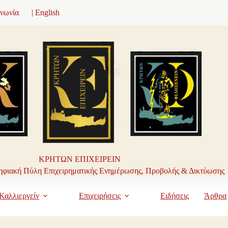
ινωνία
| English
ΚΡΗΤΩΝ ΕΠΙΧΕΙΡΕΙΝ
φιακή Πύλη Επιχειρηματικής Ενημέρωσης, Προβολής & Δικτύωσης
Καλλιεργείν
Επιχειρήσεις
Ειδήσεις
Άρθρα