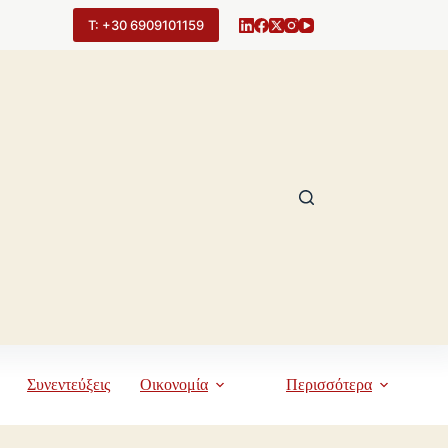
Τ: +30 6909101159
Συνεντεύξεις
Οικονομία
Περισσότερα