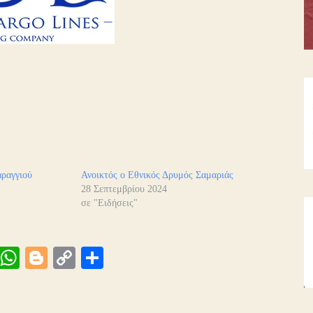
ραγγιού
Ανοικτός ο Εθνικός Δρυμός Σαμαριάς
28 Σεπτεμβρίου 2024
σε "Ειδήσεις"
Vi
W
Bl
C
Μ
be
ha
og
op
οι
ts
ge
y
ρ