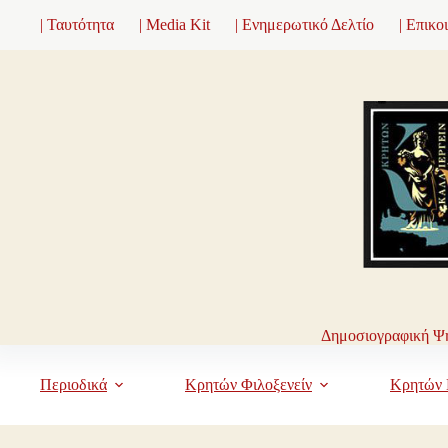
Μετάβαση
| Ταυτότητα
| Media Kit
| Ενημερωτικό Δελτίο
| Επικο
στο
περιεχόμενο
Δημοσιογραφική Ψη
Περιοδικά
Κρητών Φιλοξενείν
Κρητών 