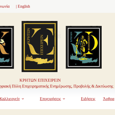
ινωνία
| English
ΚΡΗΤΩΝ ΕΠΙΧΕΙΡΕΙΝ
φιακή Πύλη Επιχειρηματικής Ενημέρωσης, Προβολής & Δικτύωσης
Καλλιεργείν
Επιχειρήσεις
Ειδήσεις
Άρθρα