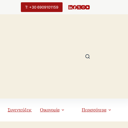
Τ: +30 6909101159
Συνεντεύξεις
Οικονομία
Περισσότερα