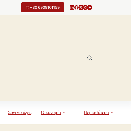
Τ: +30 6909101159
Συνεντεύξεις
Οικονομία
Περισσότερα