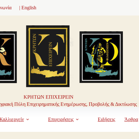
ινωνία
| English
ΚΡΗΤΩΝ ΕΠΙΧΕΙΡΕΙΝ
φιακή Πύλη Επιχειρηματικής Ενημέρωσης, Προβολής & Δικτύωσης
Καλλιεργείν
Επιχειρήσεις
Ειδήσεις
Άρθρα