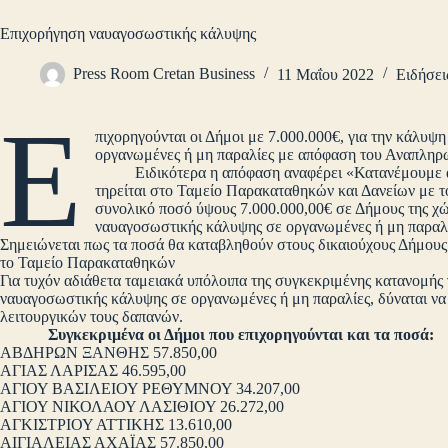
Επιχορήγηση ναυαγοσωστικής κάλυψης
Press Room Cretan Business
11 Μαΐου 2022
Ειδήσει
Ε
πιχορηγούνται οι Δήμοι με 7.000.000€, για την κάλ
οργανωμένες ή μη παραλίες με απόφαση του Αναπληρ
Ειδικότερα η απόφαση αναφέρει «Κατανέμουμε απ
τηρείται στο Ταμείο Παρακαταθηκών και Δανείων με τ
συνολικό ποσό ύψους 7.000.000,00€ σε Δήμους της χ
ναυαγοσωστικής κάλυψης σε οργανωμένες ή μη παραλίε
Σημειώνεται πως τα ποσά θα καταβληθούν στους δικαιούχους Δήμου
το Ταμείο Παρακαταθηκών
Για τυχόν αδιάθετα ταμειακά υπόλοιπα της συγκεκριμένης κατανομή
ναυαγοσωστικής κάλυψης σε οργανωμένες ή μη παραλίες, δύναται να 
λειτουργικών τους δαπανών.
Συγκεκριμένα οι Δήμοι που επιχορηγούνται και τα ποσά:
ΑΒΔΗΡΩΝ ΞΑΝΘΗΣ 57.850,00
ΑΓΙΑΣ ΛΑΡΙΣΑΣ 46.595,00
ΑΓΙΟΥ ΒΑΣΙΛΕΙΟΥ ΡΕΘΥΜΝΟΥ 34.207,00
ΑΓΙΟΥ ΝΙΚΟΛΑΟΥ ΛΑΣΙΘΙΟΥ 26.272,00
ΑΓΚΙΣΤΡΙΟΥ ΑΤΤΙΚΗΣ 13.610,00
ΑΙΓΙΑΛΕΙΑΣ ΑΧΑΪΑΣ 57.850,00