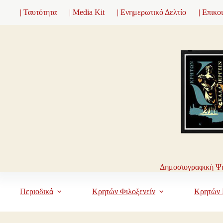
Μετάβαση
| Ταυτότητα
| Media Kit
| Ενημερωτικό Δελτίο
| Επικο
στο
περιεχόμενο
Δημοσιογραφική Ψη
Περιοδικά
Κρητών Φιλοξενείν
Κρητών 