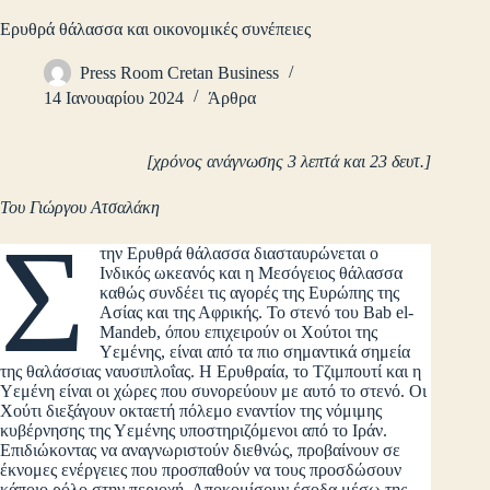
Ερυθρά θάλασσα και οικονομικές συνέπειες
Press Room Cretan Business
14 Ιανουαρίου 2024
Άρθρα
[χρόνος ανάγνωσης 3 λεπτά και 23 δευτ.]
Του Γιώργου Ατσαλάκη
Σ
την Ερυθρά θάλασσα διασταυρώνεται ο
Ινδικός ωκεανός και η Μεσόγειος θάλασσα
καθώς συνδέει τις αγορές της Ευρώπης της
Ασίας και της Αφρικής. Το στενό του Bab el-
Mandeb, όπου επιχειρούν οι Χούτοι της
Υεμένης, είναι από τα πιο σημαντικά σημεία
της θαλάσσιας ναυσιπλοΐας. Η Ερυθραία, το Τζιμπουτί και η
Υεμένη είναι οι χώρες που συνορεύουν με αυτό το στενό. Οι
Χούτι διεξάγουν οκταετή πόλεμο εναντίον της νόμιμης
κυβέρνησης της Υεμένης υποστηριζόμενοι από το Ιράν.
Επιδιώκοντας να αναγνωριστούν διεθνώς, προβαίνουν σε
έκνομες ενέργειες που προσπαθούν να τους προσδώσουν
κάποιο ρόλο στην περιοχή. Αποκομίσουν έσοδα μέσω της