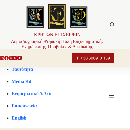
Μετάβαση
στο
περιεχόμενο
ΚΡΗΤΩΝ ΕΠΙΧΕΙΡΕΙΝ
Δημοσιογραφική Ψηφιακή Πύλη Επιχειρηματικής
Ενημέρωσης, Προβολής & Δικτύωσης
Τ: +30 6909101159
Ταυτότητα
Media Kit
Ενημερωτικό Δελτίο
Επικοινωνία
English