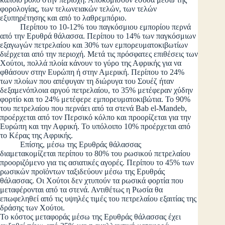
φορολογίας, των τελωνειακών τελών, των τελών
εξυπηρέτησης και από το λαθρεμπόριο.
Περίπου το 10-12% του παγκόσμιου εμπορίου περνά
από την Ερυθρά θάλασσα. Περίπου το 14% των παγκόσμιων
εξαγωγών πετρελαίου και 30% των εμπορευματοκιβωτίων
διέρχεται από την περιοχή. Μετά τις πρόσφατες επιθέσεις των
Χούτοι, πολλά πλοία κάνουν το γύρο της Αφρικής για να
φθάσουν στην Ευρώπη ή στην Αμερική. Περίπου το 24%
των πλοίων που απέφυγαν τη διώρυγα του Σουέζ ήταν
δεξαμενόπλοια αργού πετρελαίου, το 35% μετέφεραν χύδην
φορτίο και το 24% μετέφερε εμπορευματοκιβώτια. Το 90%
του πετρελαίου που περνάει από τα στενά Bab el-Mandeb,
προέρχεται από τον Περσικό κόλπο και προορίζεται για την
Ευρώπη και την Αφρική. Το υπόλοιπο 10% προέρχεται από
το Κέρας της Αφρικής.
Επίσης, μέσω της Ερυθράς θάλασσας
διαμετακομίζεται περίπου το 80% του ρωσικού πετρελαίου
προοριζόμενο για τις ασιατικές αγορές. Περίπου το 45% των
ρωσικών προϊόντων ταξιδεύουν μέσω της Ερυθράς
θάλασσας. Οι Χούτοι δεν χτυπούν τα ρωσικά φορτία που
μεταφέρονται από τα στενά. Αντιθέτως η Ρωσία θα
επωφεληθεί από τις υψηλές τιμές του πετρελαίου εξαιτίας της
δράσης των Χούτοι.
Το κόστος μεταφοράς μέσω της Ερυθράς θάλασσας έχει