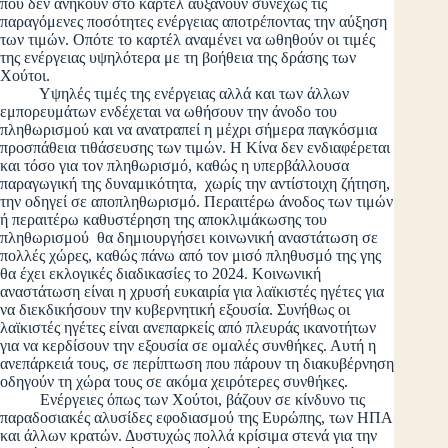
που δεν ανήκουν στο καρτέλ αυξάνουν συνεχώς τις
παραγόμενες ποσότητες ενέργειας αποτρέποντας την αύξηση
των τιμών. Οπότε το καρτέλ αναμένει να ωθηθούν οι τιμές
της ενέργειας υψηλότερα με τη βοήθεια της δράσης των
Χούτοι.
Υψηλές τιμές της ενέργειας αλλά και των άλλων
εμπορευμάτων ενδέχεται να ωθήσουν την άνοδο του
πληθωρισμού και να ανατραπεί η μέχρι σήμερα παγκόσμια
προσπάθεια τιθάσευσης των τιμών. Η Κίνα δεν ενδιαφέρεται
και τόσο για τον πληθωρισμό, καθώς η υπερβάλλουσα
παραγωγική της δυναμικότητα, χωρίς την αντίστοιχη ζήτηση,
την οδηγεί σε αποπληθωρισμό. Περαιτέρω άνοδος των τιμών
ή περαιτέρω καθυστέρηση της αποκλιμάκωσης του
πληθωρισμού θα δημιουργήσει κοινωνική αναστάτωση σε
πολλές χώρες, καθώς πάνω από τον μισό πληθυσμό της γης
θα έχει εκλογικές διαδικασίες το 2024. Κοινωνική
αναστάτωση είναι η χρυσή ευκαιρία για λαϊκιστές ηγέτες για
να διεκδικήσουν την κυβερνητική εξουσία. Συνήθως οι
λαϊκιστές ηγέτες είναι ανεπαρκείς από πλευράς ικανοτήτων
για να κερδίσουν την εξουσία σε ομαλές συνθήκες. Αυτή η
ανεπάρκειά τους, σε περίπτωση που πάρουν τη διακυβέρνηση
οδηγούν τη χώρα τους σε ακόμα χειρότερες συνθήκες.
Ενέργειες όπως των Χούτοι, βάζουν σε κίνδυνο τις
παραδοσιακές αλυσίδες εφοδιασμού της Ευρώπης, των ΗΠΑ
και άλλων κρατών. Δυστυχώς πολλά κρίσιμα στενά για την