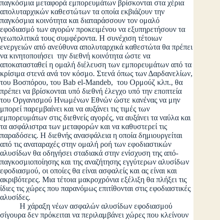
παγκόσμια μεταφορά εμπορευμάτων βρίσκονται στα χέρια
απολυταρχικών καθεστώτων τα οποία εκβιάζουν την
παγκόσμια κοινότητα και διαταράσσουν τον ομαλό
εφοδιασμό των αγορών προκειμένου να εξυπηρετήσουν τα
γεωπολιτικά τους συμφέροντα. Η συνέχιση τέτοιων
ενεργειών από ανεύθυνα απολυταρχικά καθεστώτα θα πρέπει
να κινητοποιήσει την διεθνή κοινότητα ώστε να
αποκατασταθεί η ομαλή διέλευση των εμπορευμάτων από τα
κρίσιμα στενά ανά τον κόσμο. Στενά όπως των Δαρδανελίων,
του Βοσπόρου, του Bab el-Mandeb, του Ορμούζ κλπ., θα
πρέπει να βρίσκονται υπό διεθνή έλεγχο υπό την εποπτεία
του Οργανισμού Ηνωμένων Εθνών ώστε κανένας να μην
μπορεί παρεμβαίνει και να αυξάνει τις τιμές των
εμπορευμάτων στις διεθνείς αγορές, να αυξάνει τα ναύλα και
τα ασφάλιστρα των μεταφορών και να καθυστερεί τις
παραδόσεις. Η διεθνής ανασφάλεια η οποία δημιουργείται
από τις αναταραχές στην ομαλή ροή των εφοδιαστικών
αλυσίδων θα οδηγήσει σταδιακά στην ενίσχυση της από-
παγκοσμιοποίησης και της αναζήτησης εγγύτερων αλυσίδων
εφοδιασμού, οι οποίες θα είναι ασφαλείς και ας είναι και
ακριβότερες. Μια τέτοια μακροχρόνια εξέλιξη θα πλήξει τις
ίδιες τις χώρες που παρανόμως επιτίθονται στις εφοδιαστικές
αλυσίδες.
Η χάραξη νέων ασφαλών αλυσίδων εφοδιασμού
σίγουρα δεν πρόκειται να περιλαμβάνει χώρες που κλείνουν