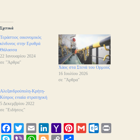
Σχετικά
Τεράστιος οικονομικός
κίνδυνος στην Ερυθρά
Θάλασσα
22 Ιανουαρίου 2024
σε "Άρθρα"
Χάος στα Στενά του Ορμούζ
16 Ιουλίου 2026
σε "Άρθρα"
Αλεξανδρούπολη-Κρήτη-
Κύπρος ενιαία στρατηγική
5 Δεκεμβρίου 2022
σε "Ειδήσεις"
Fa
T
E
Li
Y
Pi
G
O
Pr
ce
wi
m
nk
ah
nt
m
ut
in
S
Vi
W
Bl
C
Μ