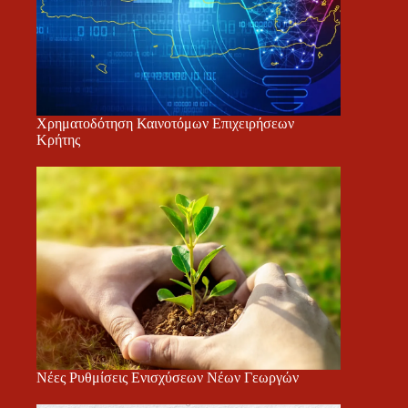
Χρηματοδότηση Καινοτόμων Επιχειρήσεων
Κρήτης
Νέες Ρυθμίσεις Ενισχύσεων Νέων Γεωργών