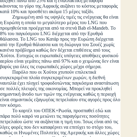
αυξηθεί πάνω από 25% και η εναλλακτική μεταφορά
κάνοντας το γύρο της Αφρικής αυξάνει το κόστος μεταφοράς
κατά 10% και προσθέτει ακόμα 15 μέρες ταξίδι.
Ζημιωμένη από τις υψηλές τιμές τις ενέργειας θα είναι
η Ευρώπη η οποία το μεγαλύτερο μέρος του LNG που
προμηθεύεται προέρχεται από τα στενά Bab el-Mandeb. Το
8% του παγκόσμιου LNG διέρχεται από την Ερυθρά
θάλασσα. Το LNG του Κατάρ προς την Ευρώπη διέρχεται
από την Ερυθρά θάλασσα και τη διώρυγα του Σουέζ χωρίς
κανένα πρόβλημα καθώς δεν δέχεται επιθέσεις από τους
Χούτοι. Ευτυχώς οι ευρωπαϊκές υπόγειες αποθήκες φυσικού
αερίου είναι γεμάτες πάνω από 97% και ο χειμώνας δεν είναι
βαρύς για όλες τις ευρωπαϊκές χώρες μέχρι σήμερα.
Παρόλο που οι Χούτοι χτυπούν επιλεκτικά
συγκεκριμένα πλοία συγκεκριμένων χωρών, η διεθνή
ναυτιλία έχει πληγεί τροφοδοτώντας παγκόσμια αναστάτωση
σε πολλές πλευρές της οικονομίας. Μπορεί να προκληθεί
σημαντική άνοδο των τιμών της ενέργειας καθώς η περιοχή
είναι σημαντικός εξαγωγέας πετρελαίου στις αγορές προς όλο
τον κόσμο.
Το καρτέλ του ΟΠΕΚ+Ρωσία, προσπαθεί εδώ και
πάρα πολύ καιρό να μειώνει τις παραγόμενες ποσότητες
πετρελαίου ώστε να αυξάνεται η τιμή του. Ίσως είναι από τις
λίγες φορές που δεν καταφέρνει να επιτύχει το στόχο του,
καθώς οι Ηνωμένες Πολιτείες της Αμερικής και άλλες χώρες