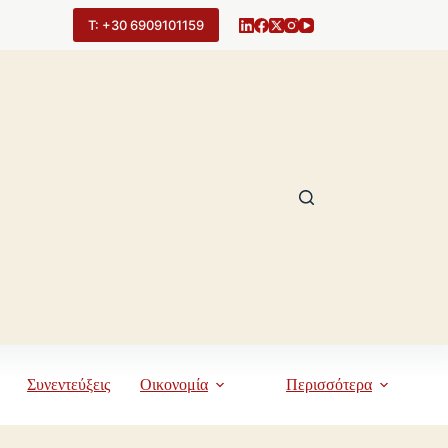
Τ: +30 6909101159
Συνεντεύξεις
Οικονομία
Περισσότερα