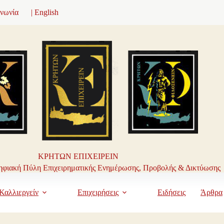
ινωνία
| English
ΚΡΗΤΩΝ ΕΠΙΧΕΙΡΕΙΝ
φιακή Πύλη Επιχειρηματικής Ενημέρωσης, Προβολής & Δικτύωσης
Καλλιεργείν
Επιχειρήσεις
Ειδήσεις
Άρθρα