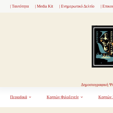
Μετάβαση
| Ταυτότητα
| Media Kit
| Ενημερωτικό Δελτίο
| Επικο
στο
περιεχόμενο
Δημοσιογραφική Ψη
Περιοδικά
Κρητών Φιλοξενείν
Κρητών 