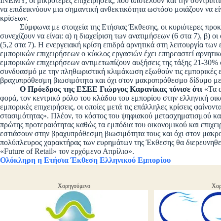
ΙΝΕΜΥ, οι μικρότερες επιχειρήσεις, που αποτελούν και την συντριπτ
να επιδεικνύουν μια σημαντική ανθεκτικότητα ωστόσο μοιάζουν να ε
κρίσεων.
Σύμφωνα με στοιχεία της Ετήσιας Έκθεσης, οι κυριότερες προκλήσ
συνεχίζουν να είναι: α) η διαχείριση των ανατιμήσεων (6 στα 7), β) ο
(5,2 στα 7). Η ενεργειακή κρίση επιδρά αρνητικά στη λειτουργία τω
εμπορικών επιχειρήσεων ο κύκλος εργασιών έχει επηρεαστεί αρνητικά
εμπορικών επιχειρήσεων αντιμετωπίζουν αυξήσεις της τάξης 21-30% 
συνδυασμό με την πληθωριστική κλιμάκωση εξωθούν τις εμπορικές ε
βραχυπρόθεσμη βιωσιμότητα και όχι στον μακροπρόθεσμο δίδυμο με
Ο Πρόεδρος της ΕΣΕΕ Γιώργος Καρανίκας τόνισε ότι
«Τα α
φορά, τον κεντρικό ρόλο του κλάδου του εμπορίου στην ελληνική οικο
εμπορικές επιχειρήσεις, οι οποίες μετά τις επάλληλες κρίσεις φαίνον
στασιμότητας». Πλέον, το κόστος του ψηφιακού μετασχηματισμού και
πρώτης προτεραιότητας καθώς τα εμπόδια του οικονομικού και επιχει
εστιάσουν στην βραχυπρόθεσμη βιωσιμότητα τους και όχι στον μακρ
πολύπλευρος χαρακτήρας των ευρημάτων της Έκθεσης θα διερευνηθε
«Future of Retail» τον ερχόμενο Απρίλιο».
Ολόκληρη η Ετήσια Έκθεση Ελληνικού Εμπορίου
Χορηγούμενο
Χορ