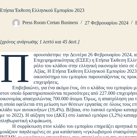
Ετήσια Έκθεση Ελληνικού Εμπορίου 2023
Press Room Cretan Business
27 Φεβρουαρίου 2024
[χρόνος ανάγνωσης 1 λεπτό και 45 δευτ.]
Π
αρουσιάστηκε την Δευτέρα 26 Φεβρουαρίου 2024, 
Επιχειρηματικότητας (ΕΣΕΕ) η Ετήσια Έκθεση Ελλη
ρόλο του κλάδου στην ελληνική οικονομία τόσο σε
Αξίας. Η Ετήσια Έκθεση Ελληνικού Εμπορίου 2023 
οικοσύστημα του εμπορίου παρουσιάζοντας τις προκ
επιχειρήσεις.
Επιβεβαιώνει, για ένα ακόμα έτος, ότι ο κλάδος του εμπορίου με 
στον οποίο δραστηριοποιούνται περισσότερες από 227.000 επιχειρήσε
οικονομίας απασχολώντας 700.000 άτομα. Όμως, η απασχόληση για τ
η οποία οφείλεται στη μείωση των θέσεων εργασίας σε όλους τους ε
κλάδο των αυτοκινήτων (19,4%). Βέβαια, στο λιανικό εμπόριο κατα
με το 2022). Η αύξηση του (ΔΚΕ) στο λιανικό εμπόριο (3,2%) καταγρ
πληθωριστική κλιμάκωση.
Η συρρίκνωση στον κλάδο του εμπορίου επηρεάζει αρνητικά τις ε
μοιάζουν παγιδευμένες σε μια κατάσταση «εγκλωβισμού στασιμότητα