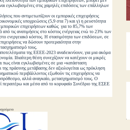
ική πλειονότητα των εμπορικών επιχειρήσεων, μπορεί μεν
ίναι εγκλωβισμένες στις χαμηλές επιδόσεις των επάλληλων
εις που αντιμετωπίζουν οι εμπορικές επιχειρήσεις
ι οικονομικές υποχρεώσεις (5,9 στα 7) και γ) η ρευστότητα
ν εμπορικών επιχειρήσεων καθώς για το 85,7% των
 από τις ανατιμήσεις στο κόστος ενέργειας ενώ το 23% των
στο ενεργειακό κόστος. Η στασιμότητα των επιδόσεων, σε
πιχειρήσεις να δώσουν προτεραιότητα στην
τασχηματισμό τους.
ποτελέσματα της ΕΕΕΕ-2023 αναδεικνύουν, για μια ακόμα
νομία. Ιδιαίτερη θέση συνεχίζουν να κατέχουν οι μικρές
ται πως είναι εγκλωβισμένες σε μια «κατάσταση
 της πράσινης μετάβασης δεν αξιολογείται ως πρόκληση
ρηματικού περιβάλλοντος εξωθούν τις επιχειρήσεις να
οπρόθεσμο, αλλά αναγκαίο, μετασχηματισμό τους. Ο
ί περαιτέρω και μέσα από το κορυφαίο Συνέδριο της ΕΣΕΕ
ηγούμενο