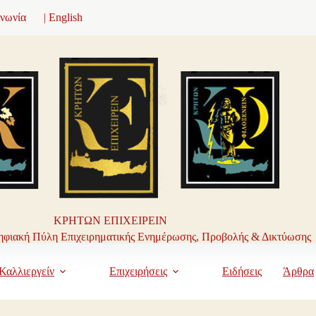
ινωνία
| English
ΚΡΗΤΩΝ ΕΠΙΧΕΙΡΕΙΝ
φιακή Πύλη Επιχειρηματικής Ενημέρωσης, Προβολής & Δικτύωσης
Καλλιεργείν
Επιχειρήσεις
Ειδήσεις
Άρθρα