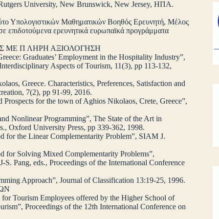
Rutgers University, New Brunswick, New Jersey, ΗΠΑ.
ιτούτο Υπολογιστικών Μαθηματικών Βοηθός Ερευνητή, Μέλος
 σε επιδοτούμενα ερευνητικά ευρωπαϊκά προγράμματα
ΥΣ ΜΕ Π ΛΗΡΗ ΑΞΙΟΛΟΓΗΣΗ
reece: Graduates’ Employment in the Hospitality Industry”,
terdisciplinary Aspects of Tourism, 11(3), pp 113-132,
olaos, Greece. Characteristics, Preferences, Satisfaction and
reation, 7(2), pp 91-99, 2016.
d Prospects for the town of Aghios Nikolaos, Crete, Greece”,
 and Nonlinear Programming”, The State of the Art in
., Oxford University Press, pp 339-362, 1998.
hod for the Linear Complementarity Problem”, SIAM J.
hod for Solving Mixed Complementarity Problems”,
J-S. Pang, eds., Proceedings of the International Conference
mming Approach”, Journal of Classification 13:19-25, 1996.
ΙΩΝ
s for Tourism Employees offered by the Higher School of
ourism”, Proceedings of the 12th International Conference on