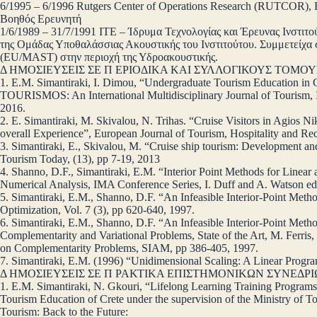
6/1995 – 6/1996 Rutgers Center of Operations Research (RUTCOR), 
Βοηθός Ερευνητή
1/6/1989 – 31/7/1991 ΙΤΕ – Ίδρυμα Τεχνολογίας και Έρευνας Ινστ
της Ομάδας Υποθαλάσσιας Ακουστικής του Ινστιτούτου. Συμμετείχα
(EU/MAST) στην περιοχή της Υδροακουστικής.
Δ ΗΜΟΣΙΕΥΣΕΙΣ ΣΕ Π ΕΡΙΟΔΙΚΑ ΚΑΙ ΣΥΛΛΟΓΙΚΟΥΣ ΤΟΜΟ
1. E.M. Simantiraki, I. Dimou, “Undergraduate Tourism Education in G
TOURISMOS: An International Multidisciplinary Journal of Tourism, In
2016.
2. E. Simantiraki, M. Skivalou, N. Trihas. “Cruise Visitors in Agios Nik
overall Experience”, European Journal of Tourism, Hospitality and Rec
3. Simantiraki, E., Skivalou, M. “Cruise ship tourism: Development an
Tourism Today, (13), pp 7-19, 2013
4. Shanno, D.F., Simantiraki, E.M. “Interior Point Methods for Linear
Numerical Analysis, IMA Conference Series, I. Duff and A. Watson eds
5. Simantiraki, E.M., Shanno, D.F. “An Infeasible Interior-Point Met
Optimization, Vol. 7 (3), pp 620-640, 1997.
6. Simantiraki, E.M., Shanno, D.F. “An Infeasible Interior-Point Met
Complementarity and Variational Problems, State of the Art, M. Ferris, 
on Complementarity Problems, SIAM, pp 386-405, 1997.
7. Simantiraki, E.M. (1996) “Unidimensional Scaling: A Linear Progra
Δ ΗΜΟΣΙΕΥΣΕΙΣ ΣΕ Π ΡΑΚΤΙΚΑ ΕΠΙΣΤΗΜΟΝΙΚΩΝ ΣΥΝΕΔΡ
1. E.M. Simantiraki, N. Gkouri, “Lifelong Learning Training Program
Tourism Education of Crete under the supervision of the Ministry of T
Tourism: Back to the Future: