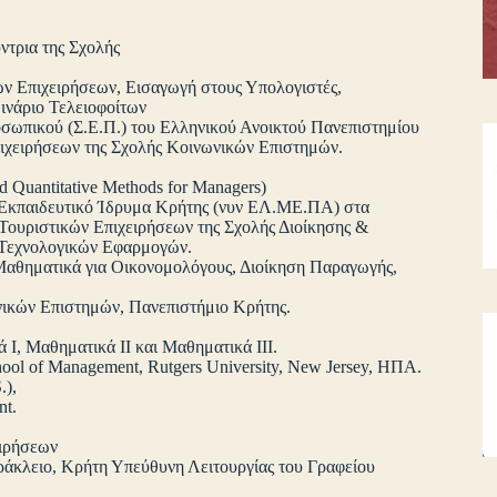
ντρια της Σχολής
ν Επιχειρήσεων, Εισαγωγή στους Υπολογιστές,
ινάριο Τελειοφοίτων
σωπικού (Σ.Ε.Π.) του Ελληνικού Ανοικτού Πανεπιστημίου
χειρήσεων της Σχολής Κοινωνικών Επιστημών.
 Quantitative Methods for Managers)
ό Εκπαιδευτικό Ίδρυμα Κρήτης (νυν ΕΛ.ΜΕ.ΠΑ) στα
 Τουριστικών Επιχειρήσεων της Σχολής Διοίκησης &
 Τεχνολογικών Εφαρμογών.
Μαθηματικά για Οικονομολόγους, Διοίκηση Παραγωγής,
νικών Επιστημών, Πανεπιστήμιο Κρήτης.
 I, Μαθηματικά ΙΙ και Μαθηματικά ΙΙΙ.
hool of Management, Rutgers University, New Jersey, ΗΠΑ.
.),
nt.
ειρήσεων
ράκλειο, Κρήτη Υπεύθυνη Λειτουργίας του Γραφείου