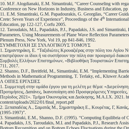
10. M.F. Alogdianaki, E.M. Simantiraki, “Career Counseling with regar
Conference on New Horizons in Industry, Business and Education, pp
11. E.M. Simantiraki, G.M. Papadourakis, G. Georgilas, “Career Guida
th
Crete: Seven Years of Experience”, Proceedings of the 4
Internationa
Education, pp 122-127, Corfu 2005.
12. Taroudakis, M.I., Papadakis, P.J., Papadakis, J.S. and Simantiraki
Parameters, Using Measurements of Plane Wave Reflection Parameters”
Plenum Press, New York, Vol 19, pp 841-846, 1992.
ΣΥΜΜΕΤΟΧΗ ΣΕ ΣΥΛΛΟΓΙΚΟΥΣ ΤΟΜΟΥΣ
1. Σημαντηράκη, Ε. “Ταξιδιώτες Κρουαζιέρας στην πόλη του Αγίου Ν
επιστρέψουν οι ίδιοι ή να συστήσουν την πόλη σαν προορισμό διακο
Συμβολές Ελλήνων Επιστημόνων, «Βιβλιοθήκη Τουριστικών Επιστημώ
711, 2017.
2. Shanno, D.F., Breitfeld, M., Simantiraki, E.M. “Implementing Barri
Methods in Mathematical Programming, T. Terlaky, ed., Kluwer Acade
Λ ΟΙΠΕΣ ΕΡΓΑΣΙΕΣ
1. Συμμετοχή στην ομάδα έργου για τη μελέτη με θέμα: «Διερεύνησ
Προτιμήσεις, Δαπάνες, Ικανοποίηση από Προσφερόμενες Υπηρεσίες,
Περίοδος 2021». Τμήμα Οικονομίας και Διοίκησης, Μ.Α.Ι.Χ. 2021. htt
content/uploads/2022/01/final_report.pdf
2. Ξεπαπαδέας Α., Σαματάς Μ., Σημαντηράκη Ε., Κουρέτας, Γ, Κανάς,
(1995-1997)”.
3. Simantiraki, E.M., Shanno, D.F. (1995). “Computing Equilibria of 
4. Papadakis, J.S, Taroudakis, M.I. and Papadakis, P.J., Research Assi
Bottom Recognition and on Bottom Echoes Fluctuations during the Op