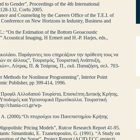
d to Gender”, Proceedings of the 4th International
 128-132, Corfu 2005.
nce and Counseling by the Careers Office of the T.E.I. of
l Conference on New Horizons in Industry, Business and
, E.: “On the Estimation of the Bottom Geoacoustic
 Acoustical Imaging, H Ermert and H.-P. Harjes, eds.,
ικολάου. Παράγοντες που επηρεάζουν την πρόθεση τους να
πών σε άλλους”, Τουρισμός, Τουριστική Ανάπτυξη,
ν», Λύτρας, Π. & Τσάρτας, Π., εκδ. Παπαζήση, σελ. 703-
er Methods for Nonlinear Programming”, Interior Point
mic Publisher, pp 399-414, 1996.
η Προφίλ Αλλοδαπού Τουρίστα, Επισκέπτη Δυτικής Κρήτης.
 Υποδομές και Υγειονομικά Πρωτόκολλα. Τουριστική
p://chania-cci.gr/wp-
 Α. (2000).“Οι πτυχιούχοι του Πανεπιστημίου Κρήτης
Oligopolistic Pricing Models”, Rutcor Research Report 41-95.
stants: Simantiraki, E. Tzanetopoulos, G. (1991). “A Study on
eration of the Sonar”, Project Report (ACID ECC project)