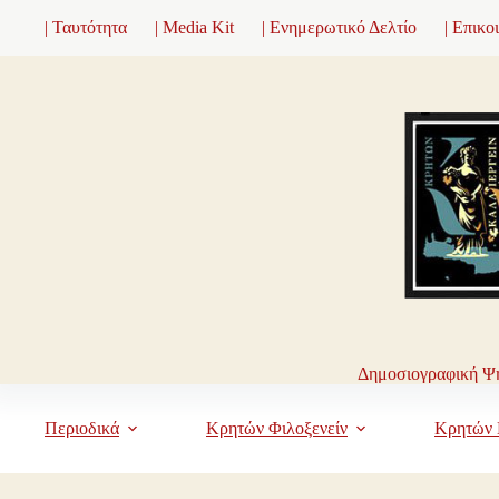
Μετάβαση
| Ταυτότητα
| Media Kit
| Ενημερωτικό Δελτίο
| Επικο
στο
περιεχόμενο
Δημοσιογραφική Ψη
Περιοδικά
Κρητών Φιλοξενείν
Κρητών 