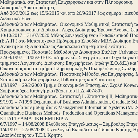
Μαθηματικά, στη Στατιστική Επιχειρήσεων και στην Πληροφορική.
Διοικητικές Δραστηριότητες
Από 26/3/2012 έως 15/6/2015 και από 26/9/2017 έως σήμερα : Διευθύ
Διδακτικό Έργο
Διδασκαλία των Μαθημάτων: Οικονομικά Μαθηματικά, Στατιστική τω
Χρηματοοικονομική Διοίκηση, Αρχές Διοίκησης, Έρευνα Αγοράς, Σεμ
10/10/2017 – 31/07/2020 Μέλος Συνεργαζόμενου Εκπαιδευτικού Προ
(Ε.Α.Π.) στο Μεταπτυχιακό Πρόγραμμα Σπουδών MBA Διοίκηση Επι
Ανοικτή και εξ Αποστάσεως Διδασκαλία στη θεματική ενότητα :
Προχωρημένες Ποσοτικές Μέθοδοι για Διοικητικά Στελέχη (Advanced
22/09/1997 – 1/06/2010 Επιστημονικός Συνεργάτης στο Τεχνολογικ
τμήματα : Λογιστικής, Διοίκησης Επιχειρήσεων (πρώην Σ.Ο.&Ε.) και
Οικονομίας και στο τμήμα Πληροφορικής & Πολυμέσων της Σχολής
Διδασκαλία των Μαθημάτων: Ποσοτικές Μέθοδοι για Επιχειρήσεις, 
Στατιστική των Επιχειρήσεων, Πιθανότητες και Στατιστική.
1/3/1997 – 29/2/2000 Τμήμα Οικονομικών Επιστημών, Σχολή Κοινω
Συμβασιούχος Καθηγήτρια (βάσει του Π.Δ. 407/80).
Διδασκαλία των Μαθημάτων: Στατιστική I , Στατιστική ΙΙ, Μαθηματικά
9/1992 – 7/1996 Department of Business Administration, Graduate Sc
Διδασκαλία των μαθημάτων: Management Information Systems (M.I.S
Quantitative Business Methods, Production and Operations Manageme
Ε ΠΑΓΓΕΛΜΑΤΙΚΗ ΕΜΠΕΙΡΙΑ
6/7/1997 – 14/08/2008 Ελεύθερος Επαγγελματίας – Σύμβουλος Επιχ
1/4/1997 – 27/08/2008 Τεχνολογικό Εκπαιδευτικό Ίδρυμα Κρήτης, Η
Διασύνδεσης του Τ.Ε.Ι. Κρήτης.