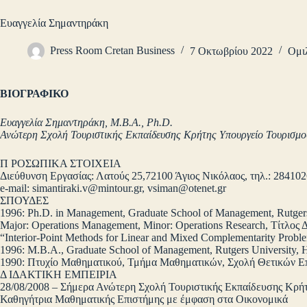
Ευαγγελία Σημαντηράκη
Press Room Cretan Business
7 Οκτωβρίου 2022
Ομι
ΒΙΟΓΡΑΦΙΚΟ
Ευαγγελία Σημαντηράκη, M.B.A., Ph.D.
Ανώτερη Σχολή Τουριστικής Εκπαίδευσης Κρήτης Υπουργείο Τουρισμο
Π ΡΟΣΩΠΙΚΑ ΣΤΟΙΧΕΙΑ
Διεύθυνση Εργασίας: Λατούς 25,72100 Άγιος Νικόλαος, τηλ.: 28410
e-mail: simantiraki.v@mintοur.gr,
vsiman@otenet.gr
ΣΠΟΥΔΕΣ
1996: Ph.D. in Management, Graduate School of Management, Rutgers
Major: Operations Management, Minor: Operations Research, Τίτλος Δ
“Interior-Point Methods for Linear and Mixed Complementarity Probl
1996: M.B.A., Graduate School of Management, Rutgers University, 
1990: Πτυχίο Μαθηματικού, Τμήμα Μαθηματικών, Σχολή Θετικών Ε
Δ ΙΔΑΚΤΙΚΗ ΕΜΠΕΙΡΙΑ
28/08/2008 – Σήμερα Ανώτερη Σχολή Τουριστικής Εκπαίδευσης Κρή
Καθηγήτρια Μαθηματικής Επιστήμης με έμφαση στα Οικονομικά