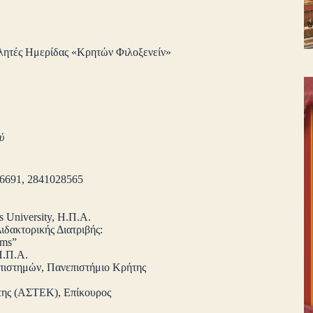
λητές Ημερίδας «Κρητών Φιλοξενείν»
ύ
26691, 2841028565
 University, Η.Π.Α.
ιδακτορικής Διατριβής:
ems”
Η.Π.Α.
πιστημών, Πανεπιστήμιο Κρήτης
της (ΑΣΤΕΚ), Επίκουρος