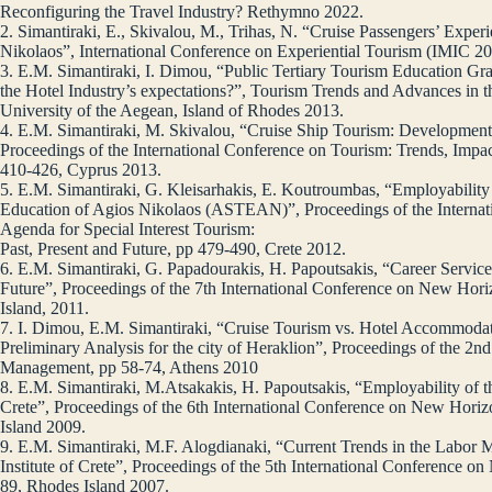
Reconfiguring the Travel Industry? Rethymno 2022.
2. Simantiraki, E., Skivalou, M., Trihas, N. “Cruise Passengers’ Exper
Nikolaos”, International Conference on Experiential Tourism (IMIC 20
3. E.M. Simantiraki, I. Dimou, “Public Tertiary Tourism Education 
the Hotel Industry’s expectations?”, Tourism Trends and Advances in th
University of the Aegean, Island of Rhodes 2013.
4. E.M. Simantiraki, M. Skivalou, “Cruise Ship Tourism: Development
Proceedings of the International Conference on Tourism: Trends, Impa
410-426, Cyprus 2013.
5. E.M. Simantiraki, G. Kleisarhakis, E. Koutroumbas, “Employability
Education of Agios Nikolaos (ASTEAN)”, Proceedings of the Internat
Agenda for Special Interest Tourism:
Past, Present and Future, pp 479-490, Crete 2012.
6. E.M. Simantiraki, G. Papadourakis, H. Papoutsakis, “Career Services
Future”, Proceedings of the 7th International Conference on New Hori
Island, 2011.
7. I. Dimou, E.M. Simantiraki, “Cruise Tourism vs. Hotel Accommodat
Preliminary Analysis for the city of Heraklion”, Proceedings of the 2n
Management, pp 58-74, Athens 2010
8. E.M. Simantiraki, M.Atsakakis, H. Papoutsakis, “Employability of th
Crete”, Proceedings of the 6th International Conference on New Horizo
Island 2009.
9. E.M. Simantiraki, M.F. Alogdianaki, “Current Trends in the Labor M
Institute of Crete”, Proceedings of the 5th International Conference o
89, Rhodes Island 2007.