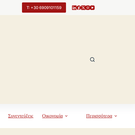
Τ: +30 6909101159
Συνεντεύξεις
Οικονομία
Περισσότερα