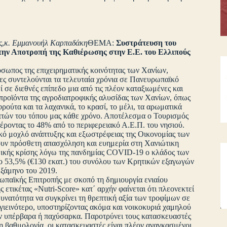
ς,
κ. Εμμανουήλ Καρπαδάκη
ΘΕΜΑ:
Συστράτευση του
την Αποτροπή της Καθιέρωσης στην Ε.Ε. του Ελλιπούς
σωπος της επιχειρηματικής κοινότητας των Χανίων,
οίες συντελούνται τα τελευταία χρόνια σε Πανευρωπαϊκό
σε διεθνές επίπεδο μια από τις πλέον καταξιωμένες και
 προϊόντα της αγροδιατροφικής αλυσίδας των Χανίων, όπως
φρούτα και τα λαχανικά, το κρασί, το μέλι, τα αρωματικά
επτών του τόπου μας κάθε χρόνο. Αποτέλεσμα ο Τουρισμός
έροντας το 48% από το περιφερειακό Α.Ε.Π. του νησιού.
κό μοχλό ανάπτυξης και εξωστρέφειας της Οικονομίας των
ζουν πρόσθετη απασχόληση και ευημερία στη Χανιώτικη
ομικής κρίσης λόγω της πανδημίας COVID-19 o κλάδος των
ο 53,5% (€130 εκατ.) του συνόλου των Κρητικών εξαγωγών
εξάμηνο του 2019.
ωπαϊκής Επιτροπής με σκοπό τη δημιουργία ενιαίου
 ετικέτας «Nutri-Score» κατ΄ αρχήν φαίνεται ότι πλεονεκτεί
υνατότητα να συγκρίνει τη θρεπτική αξία των τροφίμων σε
υγιεινότερο, υποστηρίζοντας ακόμα και νοικοκυριά χαμηλού
υν υπέρβαρα ή παχύσαρκα. Παροτρύνει τους κατασκευαστές
ρη βαθμολογία, οι κατασκευαστές είναι πλέον αναγκασμένοι