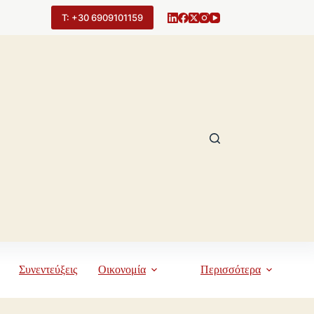
Τ: +30 6909101159
Συνεντεύξεις
Οικονομία
Περισσότερα