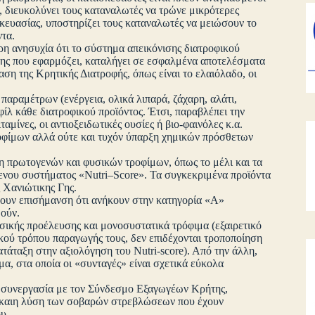
, διευκολύνει τους καταναλωτές να τρώνε μικρότερες
κευασίας, υποστηρίζει τους καταναλωτές να μειώσουν το
ντα.
ερη ανησυχία ότι το σύστημα απεικόνισης διατροφικού
σης που εφαρμόζει, καταλήγει σε εσφαλμένα αποτελέσματα
αση της Κρητικής Διατροφής, όπως είναι το ελαιόλαδο, οι
παραμέτρων (ενέργεια, ολικά λιπαρά, ζάχαρη, αλάτι,
οφίλ κάθε διατροφικού προϊόντος. Έτσι, παραβλέπει την
αμίνες, οι αντιοξειδωτικές ουσίες ή βιο-φαινόλες κ.α.
ροφίμων αλλά ούτε και τυχόν ύπαρξη χημικών πρόσθετων
ση πρωτογενών και φυσικών τροφίμων, όπως το μέλι και τα
ενου συστήματος «Nutri–Score». Τα συγκεκριμένα προϊόντα
ς Χανιώτικης Γης.
έρουν επισήμανση ότι ανήκουν στην κατηγορία «A»
ούν.
σικής προέλευσης και μονοσυστατικά τρόφιμα (εξαιρετικό
σικού τρόπου παραγωγής τους, δεν επιδέχονται τροποποίηση
τάταξη στην αξιολόγηση του Nutri-score). Από την άλλη,
, στα οποία οι «συνταγές» είναι σχετικά εύκολα
νή συνεργασία με τον Σύνδεσμο Εξαγωγέων Κρήτης,
ίκαιη λύση των σοβαρών στρεβλώσεων που έχουν
υ.