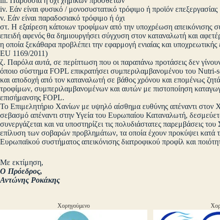
iii. Παρουσία η όχι χημικών πρόσθετων
iv. Εάν είναι φυσικό / μονοσυστατικό τρόφιμο ή προϊόν επεξεργασίας
v. Εάν είναι παραδοσιακό τρόφιμο ή όχι
στ. Η εξαίρεση κάποιων τροφίμων από την υποχρέωση απεικόνισης σ
επειδή αφενός θα δημιουργήσει σύγχυση στον καταναλωτή και αφετέρου
η οποία ξεκάθαρα προβλέπει την εφαρμογή ενιαίας και υποχρεωτικής επ
EU 1169/2011)
ζ. Παρόλα αυτά, σε περίπτωση που οι παραπάνω προτάσεις δεν γίνου
όποιο σύστημα FOPL επικρατήσει συμπεριλαμβανομένου του Nutri-sco
και αποδοχή από τον καταναλωτή σε βάθος χρόνου και επομένως ζητ
τροφίμων, συμπεριλαμβανομένων και αυτών με πιστοποίηση καταγω
επισήμανσης FOPL.
Το Επιμελητήριο Χανίων με υψηλό αίσθημα ευθύνης απέναντι στον Χ
σεβασμό απέναντι στην Υγεία του Ευρωπαίου Καταναλωτή, δεσμεύεται
συνεργάζεται και να υποστηρίζει τις πολυδιάστατες παρεμβάσεις το
επίλυση των σοβαρών προβλημάτων, τα οποία έχουν προκύψει κατά τ
Ευρωπαϊκού συστήματος απεικόνισης διατροφικού προφίλ και ποιότη
Με εκτίμηση,
Ο Πρόεδρος,
Αντώνης Ροκάκης
Χορηγούμενο
Χορ