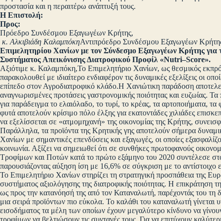
προστασία και η περαιτέρω ανάπτυξή τους.
Η Επιστολή:
Προς:
Πρόεδρο Συνδέσμου Εξαγωγέων Κρήτης,
κ. Αλκιβιάδη Καλαμπόκη
Αντιπρόεδρο Συνδέσμου Εξαγωγέων Κρήτη
Επιμελητηρίου Χανίων με τον Σύνδεσμο Εξαγωγέων Κρήτης για 
Συστήματος Απεικόνισης Διατροφικού Προφίλ «
Nutri
–
Score
».
Αξιότιμε κ. Καλαμπόκη,Το Επιμελητήριο Χανίων, ως θεσμικός εκπρό
παρακολουθεί με ιδιαίτερο ενδιαφέρον τις δυναμικές εξελίξεις οι οπ
επίπεδο στον Αγροδιατροφικό κλάδο.Η Χανιώτικη παράδοση αποτελεί 
αναγνωρισμένες προτάσεις γαστρονομικής ποιότητας και ευζωίας. Τα
για παράδειγμα το ελαιόλαδο, το τυρί, το κρέας, τα αρτοποιήματα, τα 
φυτά αποτελούν κρίσιμο πόλο έλξης για εκατοντάδες χιλιάδες επισκ
να εξελίσσεται σε «ατμομηχανή» της οικονομίας της Κρήτης, συνεισφ
Παράλληλα, τα προϊόντα της Κρητικής γης αποτελούν σήμερα δυναμι
Χανίων με σημαντικές επενδύσεις και εξαγωγές, οι οποίες εξασφαλί
κοινωνία. Αξίζει να σημειωθεί ότι σε συνθήκες πρωτοφανούς οικον
Τροφίμων και Ποτών κατά το πρώτο εξάμηνο του 2020 συντέλεσε στ
παρουσιάζοντας αύξηση ίση με 16,6% σε σύγκριση με το αντίστοιχο 
Το Επιμελητήριο Χανίων στηρίζει τη στρατηγική προσπάθεια της Ευρ
συστήματος αξιολόγησης της διατροφικής ποιότητας. Η επικράτηση της
ως προς την κατανόησή της από τον Καταναλωτή, παρέχοντάς του τη δ
μια σειρά προϊόντων πιο εύκολα. Το καλάθι του καταναλωτή γίνεται 
εισοδήματος τα μέλη των οποίων έχουν μεγαλύτερο κίνδυνο να γίνο
τροφίμων να βελτιώσουν τις συνταγές τους. Για να επιτύχουν καλύτε