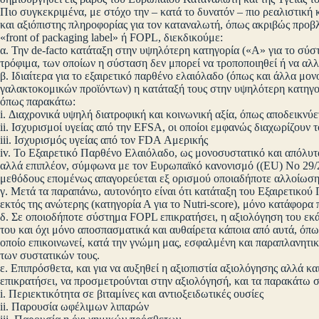
Πιο συγκεκριμένα, με στόχο την – κατά το δυνατόν – πιο ρεαλιστική
και αξιόπιστης πληροφορίας για τον καταναλωτή, όπως ακριβώς προβλέ
«front of packaging label» ή FOPL, διεκδικούμε:
α. Την de-facto κατάταξη στην υψηλότερη κατηγορία («Α» για το σύστ
τρόφιμα, των οποίων η σύσταση δεν μπορεί να τροποποιηθεί ή να αλλ
β. Ιδιαίτερα για το εξαιρετικό παρθένο ελαιόλαδο (όπως και άλλα μον
γαλακτοκομικών προϊόντων) η κατάταξή τους στην υψηλότερη κατηγορ
όπως παρακάτω:
i. Διαχρονικά υψηλή διατροφική και κοινωνική αξία, όπως αποδεικν
ii. Ισχυρισμοί υγείας από την EFSA, οι οποίοι εμφανώς διαχωρίζουν 
iii. Ισχυρισμός υγείας από τον FDA Αμερικής
iv. Το Εξαιρετικό Παρθένο Ελαιόλαδο, ως μονοσυστατικό και απόλυτ
αλλά επιπλέον, σύμφωνα με τον Ευρωπαϊκό κανονισμό ((EU) No 29/20
μεθόδους επομένως απαγορεύεται εξ ορισμού οποιαδήποτε αλλοίωση
γ. Μετά τα παραπάνω, αυτονόητο είναι ότι κατάταξη του Εξαιρετικο
εκτός της ανώτερης (κατηγορία Α για το Nutri-score), μόνο κατάφορα
δ. Σε οποιοδήποτε σύστημα FOPL επικρατήσει, η αξιολόγηση του εκά
του και όχι μόνο αποσπασματικά και αυθαίρετα κάποια από αυτά, όπως
οποίο επικοινωνεί, κατά την γνώμη μας, εσφαλμένη και παραπλανητικ
των συστατικών τους.
ε. Επιπρόσθετα, και για να αυξηθεί η αξιοπιστία αξιολόγησης αλλά
επικρατήσει, να προσμετρούνται στην αξιολόγησή, και τα παρακάτω σ
i. Περιεκτικότητα σε βιταμίνες και αντιοξειδωτικές ουσίες
ii. Παρουσία ωφέλιμων λιπαρών