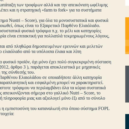
 κατάταξη των τροφίμων αλλά και την απεικόνιση ωφέλιμης
πει και η στρατηγική «farm to fork» για τα συστήματα
ημα Nustri – Score), για όλα τα μονοσυστατικά και φυσικά
οιωθεί, όπως είναι το Εξαιρετικό Παρθένο Ελαιόλαδο.
οσυστατικά φυσικά τρόφιμα π.χ. το μέλι και κατηγορίες
ία είναι επιτακτική για πολλαπλά τεκμηριωμένους λόγους,
ύεται από πληθώρα δημοσιευμένων ερευνών και μελετών
το ελαιόλαδο από τα υπόλοιπα έλαια και λίπη
α φυσικό προϊόν, όχι μόνο έχει πολύ συγκεκριμένη σύσταση
12, άρθρο 3 ), παράγεται αποκλειστικά με μηχανικές
 της σύνθεσής του.
ύ Παρθένου Ελαιολάδου σε οποιαδήποτε άλλη κατηγορία
 παραπλανητική και εσφαλμένη μπορεί να χαρακτηριστεί.
στοτε τρόφιμου να περιλαμβάνει όλα τα κύρια συστατικά
 απεικονίζονται σήμερα στο γαλλικό Nutri – Score, το
ή πληροφορία μιας και αξιολογεί μόνο έξι από το σύνολο
 και η εμπιστοσύνη του καταναλωτή στο όποιο σύστημα FOPL
τοιχεία: