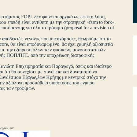
υστήματος FOPL δεν φαίνεται αρχικά ως εφικτή λύση,
 επειδή είναι αντίθετη με την στρατηγική «farm to fork»,
ισήμανσης για όλα τα τρόφιμα (proposal for a revision of
ν αποδεκτές, γεγονός που απευχόμαστε, θεωρούμε ότι το
re, θα είναι αποδυναμωμένο, θα έχει χαμηλή αξιοπιστία
άμε την εξαίρεση όλων των φυσικών, μονοσυστατικών
γής ΠΟΠ/ΠΓΕ. από την υποχρέωση διατροφικής
ανιώτη Επιχειρηματία και Παραγωγό, όπως και ιδιαίτερο
 ότι θα συνεχίσει με συνέπεια και δυναμισμό να
υ Συνδέσμου Εξαγωγέων Κρήτης με κεντρικό στόχο την
ην αξιόλογη προσπάθεια υιοθέτησης του ενιαίου
τας των τροφίμων.
ηγούμενο