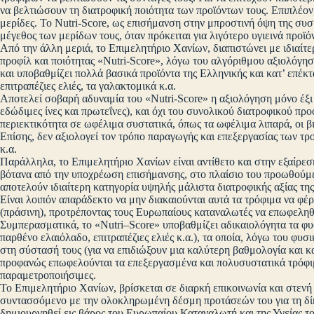
να βελτιώσουν τη διατροφική ποιότητα των προϊόντων τους. Επιπλέον
μερίδες. Το Nutri-Score, ως επισήμανση στην μπροστινή όψη της συσ
μέγεθος των μερίδων τους, όταν πρόκειται για λιγότερο υγιεινά προϊό
Από την άλλη μεριά, το Επιμελητήριο Χανίων, διαπιστώνει με ιδιαίτ
προφίλ και ποιότητας «Nutri-Score», λόγω του αλγόριθμου αξιολόγη
και υποβαθμίζει πολλά βασικά προϊόντα της Ελληνικής και κατ’ επέκτ
επιτραπέζιες ελιές, τα γαλακτομικά κ.α.
Αποτελεί σοβαρή αδυναμία του «Nutri-Score» η αξιολόγηση μόνο έξι 
εδώδιμες ίνες και πρωτεΐνες), και όχι του συνολικού διατροφικού πρ
περιεκτικότητα σε ωφέλιμα συστατικά, όπως τα ωφέλιμα λιπαρά, οι βιτ
Επίσης, δεν αξιολογεί τον τρόπο παραγωγής και επεξεργασίας των τ
κ.α.
Παράλληλα, το Επιμελητήριο Χανίων είναι αντίθετο και στην εξαίρε
βότανα από την υποχρέωση επισήμανσης, στο πλαίσιο του προωθούμ
αποτελούν ιδιαίτερη κατηγορία υψηλής μάλιστα διατροφικής αξίας τη
Είναι λοιπόν απαράδεκτο να μην διακαιούνται αυτά τα τρόφιμα να φ
(πράσινη), προτρέποντας τους Ευρωπαίους καταναλωτές να επωφεληθ
Συμπερασματικά, το «Nutri–Score» υποβαθμίζει αδικαιολόγητα τα φυ
παρθένο ελαιόλαδο, επιτραπέζιες ελιές κ.α.), τα οποία, λόγω του φυ
στη σύστασή τους (για να επιδιώξουν μια καλύτερη βαθμολογία και κα
προφανώς επωφελούνται τα επεξεργασμένα και πολυσυστατικά τρόφιμα
παραμετροποιήσιμες.
Το Επιμελητήριο Χανίων, βρίσκεται σε διαρκή επικοινωνία και στε
συντασσόμενο με την ολοκληρωμένη δέσμη προτάσεών του για τη δ
δημιουργηθεί εις βάρος του Ευρωπαίου Καταναλωτή και της Υγείας το