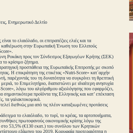
εις
,
Ενημερωτικό Δελτίο
ίναι το ελαιόλαδο, οι επιτραπέζιες ελιές και τα
ην καθιέρωση στην Ευρωπαϊκή Ένωση του Ελλιπούς
Score».
τώνη Ροκάκη προς τον Σύνδεσμος Εξαγωγέων Κρήτης (ΣΕΚ)
α το κρίσιμο ζήτημα.
 στρατηγική προσπάθεια της Ευρωπαϊκής Επιτροπής με σκοπό
ητας. Η επικράτηση της ετικέτας «Nutri-Score» κατ΄αρχήν
τή, παρέχοντάς του τη δυνατότητα να συγκρίνει τη θρεπτική
μεριά, το Επιμελητήριο, διαπιστώνει με ιδιαίτερη ανησυχία
i-Score», λόγω του αλγόριθμου αξιολόγησης που εφαρμόζει,
α σημαντικότερα προϊόντα της Ελληνικής και κατ’ επέκταση
ές, τα γαλακτοκομικά.
ελεί διεθνώς μια από τις πλέον καταξιωμένες προτάσεις
δειγμα το ελαιόλαδο, το τυρί, το κρέας, τα αρτοποιήματα,
σε συνθήκες πρωτοφανούς οικονομικής κρίσης λόγω της
 στο 53,5% (€130 εκατ.) του συνόλου των Κρητικών
ντίστοιχο εξάμηνο του 2019. Κορυφαία προτεραιότητα η