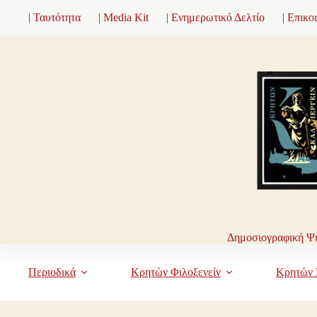
Μετάβαση
| Ταυτότητα
| Media Kit
| Ενημερωτικό Δελτίο
| Επικο
στο
περιεχόμενο
Δημοσιογραφική Ψη
Περιοδικά
Κρητών Φιλοξενείν
Κρητών 