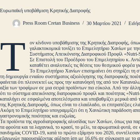
Ευρωπαϊκή υποβάθμιση Κρητικής Διατροφής
Press Room Cretan Business
30 Μαρτίου 2021
Ειδήσ
Τ
ον κίνδυνο υποβάθμισης της Κρητικής Διατροφής, όπως ε
γαλακτοκομικά τονίζει το Επιμελητήριο Χανίων με τ
Συστήματος Απεικόνισης Διατροφικού Προφίλ «Nutri-
Σε Επιστολή του Προέδρου του Επιμελητηρίου κ. Αν
καταθέτει αναλυτικές τις θέσεις του θεσμικού φορέα γι
Το Επιμελητήριο Χανίων επισημαίνει ότι στηρίζει τη
τη δημιουργία ενιαίου συστήματος αξιολόγησης της διατροφικής ποιότ
φαίνεται ότι πλεονεκτεί ως προς την κατανόησή της από τον Καταναλω
αξία των τροφίμων σε μια σειρά προϊόντων πιο εύκολα. Από την άλλη 
ότι το σύστημα απεικόνισης διατροφικού προφίλ και ποιότητας «Nutr
καταλήγει σε εσφαλμένα αποτελέσματα και υποβαθμίζει μερικά από τ
της Κρητικής Διατροφής, όπως είναι το ελαιόλαδο, οι επιτραπέζιες ελι
Ακόμη το Επιμελητήριο υπογραμμίζει ότι η Χανιώτικη παράδοση αποτ
γαστρονομικής ποιότητας και ευζωίας.
Τα προϊόντα της αγροδιατροφικής αλυσίδας των Χανίων, όπως για παρά
τα φρούτα και τα λαχανικά, το κρασί, το μέλι, τα αρωματικά φυτά, 
πανδημίας COVID-19, κατά το πρώτο εξάμηνο του 2020, συντέλεσαν
εξαγωγών παρουσιάζοντας αύξηση ίση με 16,6% σε σύγκριση με το α