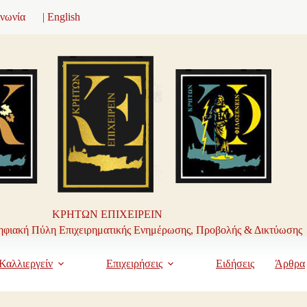
ινωνία
| English
ΚΡΗΤΩΝ ΕΠΙΧΕΙΡΕΙΝ
φιακή Πύλη Επιχειρηματικής Ενημέρωσης, Προβολής & Δικτύωσης
Καλλιεργείν
Επιχειρήσεις
Ειδήσεις
Άρθρα