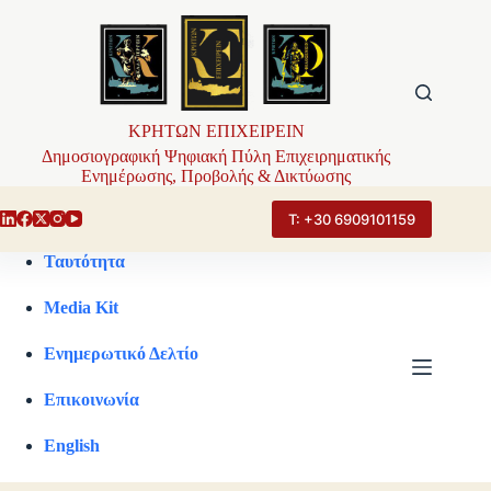
Μετάβαση
στο
περιεχόμενο
ΚΡΗΤΩΝ ΕΠΙΧΕΙΡΕΙΝ
Δημοσιογραφική Ψηφιακή Πύλη Επιχειρηματικής
Ενημέρωσης, Προβολής & Δικτύωσης
Τ: +30 6909101159
Ταυτότητα
Media Kit
Ενημερωτικό Δελτίο
Επικοινωνία
English