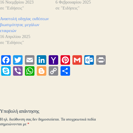
16 Νοεμβρίου 2023
6 Φεβρουαρίου 2025
σε "Ειδήσεις"
σε "Ειδήσεις"
Αναστολή οδηγίας εκθέσεων
βιωσιμότητας μεγάλων
εταιρειών
16 Απριλίου 2025
σε "Ειδήσεις"
Fa
T
E
Li
Y
Pi
G
O
Pr
ce
wi
m
nk
ah
nt
m
ut
in
S
Vi
W
Bl
C
Μ
bo
tte
ail
ed
oo
er
ail
lo
t
ky
be
ha
og
op
οι
ok
r
In
M
es
ok
pe
r
ts
ge
y
ρ
ail
t
.c
A
r
Li
α
o
pp
nk
στ
Υποβολή απάντησης
m
εί
Η ηλ. διεύθυνση σας δεν δημοσιεύεται.
Τα υποχρεωτικά πεδία
σημειώνονται με
*
τε