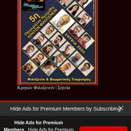
Κρητών Φιλοξενείν | Σητεία
Hide Ads for Premium Members by Subscribing
Copyright © 2026 - Cretan Business | Κρητών Επιχειρείν
Όροι Χρήσης
|
Πολιτική Απορρήτου
Hide Ads for Premium
Members.
Hide Ads for Premium