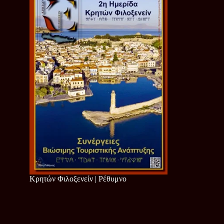
Κρητών Φιλοξενείν | Ρέθυμνο