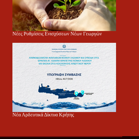
Νέες Ρυθμίσεις Ενισχύσεων Νέων Γεωργών
Νέα Αρδευτικά Δίκτυα Κρήτης