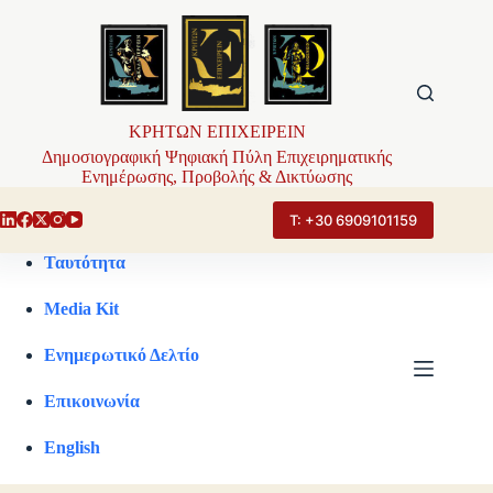
Μετάβαση
στο
περιεχόμενο
ΚΡΗΤΩΝ ΕΠΙΧΕΙΡΕΙΝ
Δημοσιογραφική Ψηφιακή Πύλη Επιχειρηματικής
Ενημέρωσης, Προβολής & Δικτύωσης
Τ: +30 6909101159
Ταυτότητα
Media Kit
Ενημερωτικό Δελτίο
Επικοινωνία
English