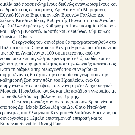
ομιλία από προσκεκλημένους διεθνώς αναγνωρισμένους και
επιδραστικούς επιστήμονες: Δρ. Λορέντσο Μπραμάντι,
Εθνικό Κέντρο Επιστημονικών Ερευνών Γαλλίας, Δρ.
Στέλιος Κατσανεβάκης, Καθηγητής Πανεπιστημίου Αιγαίου,
Δρ. Στέλλα Δεμέστιχα, Καθηγήτρια Πανεπιστημίου Κύπρου
και Πιέρ Υβ Κουστώ, Ιδρυτής και Διευθύνων Σύμβουλος
Cousteau Divers.
Οι εργασίες του συνεδρίου θα πραγματοποιηθούν στο
Πολιτιστικό και Συνεδριακό Κέντρο Ηρακλείου, στο κέντρο
της πόλης. Αναμένονται 100 συμμετέχοντες από τον
ευρωπαϊκό και παγκόσμιο ερευνητικό ιστό, καθώς και το
χώρο της επιχειρηματικότητας και τεχνολογικής καινοτομίας.
Κατά τη διάρκεια της διεξαγωγής του συνεδρίου οι
συμμετέχοντες θα έχουν την ευκαιρία να γνωρίσουν την
καθημερινή ζωή στην πόλη του Ηρακλείου, ενώ θα
διοργανωθούν επισκέψεις με ξενάγηση στο Αρχαιολογικό
Μουσείο Ηρακλείου, καθώς και μία κατάδυση γνωριμίας με
το υποθαλάσσιο περιβάλλον της Κρήτης.
Ο επιστημονικός συντονισμός του συνεδρίου γίνεται
από τους Δρ. Μαρία Σαλωμίδη και Δρ. Θάνο Νταϊλιάνη,
ερευνητές του Ελληνικού Κέντρου Θαλασσίων Ερευνών, σε
συνεργασία με 12μελή επιστημονική επιτροπή και το
European Scientific Diving Panel.