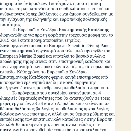
διαχειριστικών δράσεων. Ταυτόχρονα, η συστηματική
αποτύπωση και κατανόηση του υποθαλάσσιου φυσικού και
ανθρωπογενούς περιβάλλοντος είναι άμεσα συνδεδεμένη με
την ενίσχυση της ελληνικής και ευρωπαϊκής πολιτισμικής
ταυτότητας.
Το Ευρωπαϊκό Συνέδριο Επιστημονικής Κατάδυσης
διοργανώθηκε για πρώτη φορά στην τρέχουσα μορφή του το
2015 και έκτοτε πραγματοποιείται ετησίως.
Συνδιοργανώνεται από το European Scientific Diving Panel,
έναν επιστημονικό οργανισμό που τελεί υπό την αιγίδα του
European Marine Board και αποτελεί το βασικό πυλώνα
προώθησης της αριστείας στην επιστημονική κατάδυση και
τον εναρμονισμό των πρακτικών τέλεσής της σε ευρωπαϊκό
επίπεδο. Κάθε χρόνο, το Ευρωπαϊκό Συνέδριο
Επιστημονικής Κατάδυσης φέρνει κοντά επιστήμονες από
διαφορετικά ερευνητικά πεδία με κοινό πυρήνα την
διεξαγωγή έρευνας με ανθρώπινη υποθαλάσσια παρουσία.
Το πρόγραμμα του συνεδρίου κατανέμεται σε 4
διακριτές θεματικές ενότητες που θα αναπτυχθούν σε τρεις
μέρες εργασιών, 23-24 και 25 Απριλίου και εκτείνονται σε
θέματα θαλάσσιας βιολογίας, υποθαλάσσιας αρχαιολογίας,
θαλάσσιων γεωεπιστημών, αλλά και σε θέματα ρύθμισης και
εκπαίδευσης των επιστημονικών καταδύσεων στην Ευρώπη.
Σε κάθε θεματική ενότητα, πριν τις ανακοινώσεις των
συνέδρων θα προηγηθεί μία εναρκτήρια προσκεκλημένη