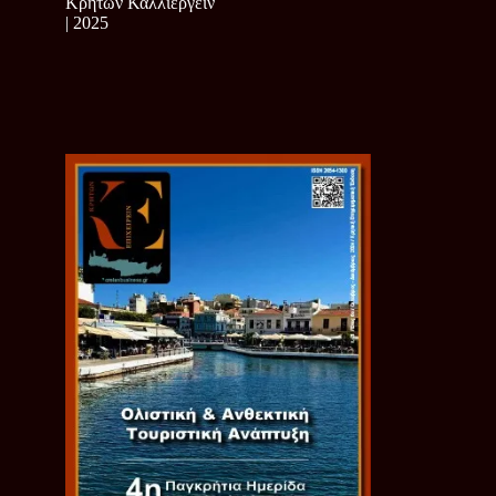
Κρητών Καλλιεργείν
| 2025