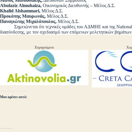
Μάνος Μανουσάκης,
Διευθύνων Σύμβουλος
Abulaziz Almuhaiza,
Οικονομικός Διευθυντής – Μέλος Δ.Σ.
Khalid
Alshammari
,
Μέλος Δ.Σ.
Προκόπης Μαυρωνάς,
Μέλος Δ.Σ.
Παναγιώτης Μιχαλόπουλος,
Μέλος Δ.Σ.
Σημειώνεται ότι τεχνικές ομάδες του ΑΔΜΗΕ και της National
διασύνδεσης, με τον σχεδιασμό των επόμενων μελετητικών βημάτων
Χορηγούμενο
Χορ
Μου αρέσει αυτό: