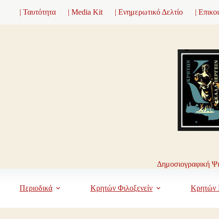
Μετάβαση
| Ταυτότητα
| Media Kit
| Ενημερωτικό Δελτίο
| Επικο
στο
περιεχόμενο
Δημοσιογραφική Ψη
Περιοδικά
Κρητών Φιλοξενείν
Κρητών 