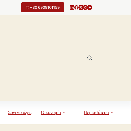
Τ: +30 6909101159
Συνεντεύξεις
Οικονομία
Περισσότερα