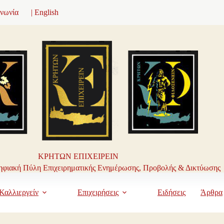
ινωνία
| English
ΚΡΗΤΩΝ ΕΠΙΧΕΙΡΕΙΝ
φιακή Πύλη Επιχειρηματικής Ενημέρωσης, Προβολής & Δικτύωσης
Καλλιεργείν
Επιχειρήσεις
Ειδήσεις
Άρθρα