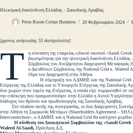
Ηλεκτρική διασύνδεση Ελλάδας – Σαουδικής Αραβίας
Press Room Cretan Business
20 Φεβρουαρίου 2024
[χρόνος ανάγνωσης 55 δευτερόλεπτα]
Τ
η σύσταση της εταιρείας ειδικού σκοπού «Saudi Greek 
βιωσιμότητας για την ηλεκτρική διασύνδεση Ελλάδας 
Σύμβουλος του Ανεξάρτητου Διαχειριστή Μεταφοράς 
ο Διευθύνων Σύμβουλος της National Grid κ. Waleed 
έδρα του Διαχειριστή στην Αθήνα.
Η σύμπραξη του ΑΔΜΗΕ και της National Grid -πο
Ενέργειας της Ελλάδας και το Υπουργείο Ενέργειας της Σαουδικής Αρ
δυο χωρών στον τομέα της Ενέργειας, η οποία είχε συμφωνηθεί σε υψ
την επίσκεψη που πραγματοποίησε στην Ελλάδα η Αυτού Υψηλότητα 
διάδοχος του θρόνου και πρωθυπουργός της Σαουδικής Αραβίας.
Στο πλαίσιο αυτής της συνεργασίας, οι δυο Διαχειριστές Συστήμ
στην Αθήνα τη Συμφωνία Μετόχων (Shareholders Agreement – SHA). 
Interconnection», ο ΑΔΜΗΕ και η National Grid θα κατέχουν μερίδι
Η σύνθεση του Διοικητικού Συμβουλίου της «Saudi Greek Int
Waleed Al-Saadi,
Πρόεδρος Δ.Σ.