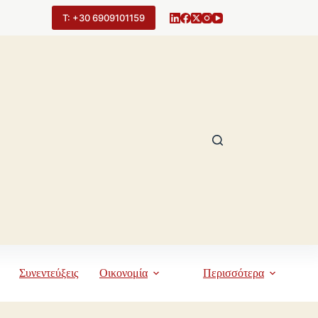
Τ: +30 6909101159
Συνεντεύξεις
Οικονομία
Περισσότερα