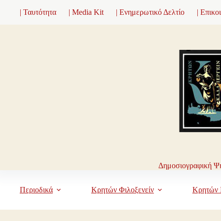
Μετάβαση
| Ταυτότητα
| Media Kit
| Ενημερωτικό Δελτίο
| Επικο
στο
περιεχόμενο
Δημοσιογραφική Ψη
Περιοδικά
Κρητών Φιλοξενείν
Κρητών 