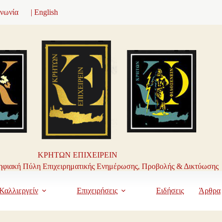
ινωνία
| English
ΚΡΗΤΩΝ ΕΠΙΧΕΙΡΕΙΝ
φιακή Πύλη Επιχειρηματικής Ενημέρωσης, Προβολής & Δικτύωσης
Καλλιεργείν
Επιχειρήσεις
Ειδήσεις
Άρθρα