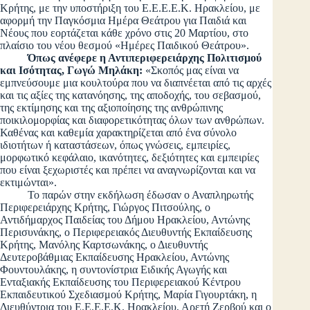
Κρήτης, με την υποστήριξη του Ε.Ε.Ε.Ε.Κ. Ηρακλείου, με
αφορμή την Παγκόσμια Ημέρα Θεάτρου για Παιδιά και
Νέους που εορτάζεται κάθε χρόνο στις 20 Μαρτίου, στο
πλαίσιο του νέου θεσμού «Ημέρες Παιδικού Θεάτρου».
Όπως ανέφερε η Αντιπεριφερειάρχης Πολιτισμού
και Ισότητας, Γωγώ Μηλάκη:
«Σκοπός μας είναι να
εμπνεύσουμε μια κουλτούρα που να διαπνέεται από τις αρχές
και τις αξίες της κατανόησης, της αποδοχής, του σεβασμού,
της εκτίμησης και της αξιοποίησης της ανθρώπινης
ποικιλομορφίας και διαφορετικότητας όλων των ανθρώπων.
Καθένας και καθεμία χαρακτηρίζεται από ένα σύνολο
ιδιοτήτων ή καταστάσεων, όπως γνώσεις, εμπειρίες,
μορφωτικό κεφάλαιο, ικανότητες, δεξιότητες και εμπειρίες
που είναι ξεχωριστές και πρέπει να αναγνωρίζονται και να
εκτιμώνται».
Το παρών στην εκδήλωση έδωσαν ο Αναπληρωτής
Περιφερειάρχης Κρήτης, Γιώργος Πιτσούλης, ο
Αντιδήμαρχος Παιδείας του Δήμου Ηρακλείου, Αντώνης
Περισυνάκης, ο Περιφερειακός Διευθυντής Εκπαίδευσης
Κρήτης, Μανόλης Καρτσωνάκης, ο Διευθυντής
Δευτεροβάθμιας Εκπαίδευσης Ηρακλείου, Αντώνης
Φουντουλάκης, η συντονίστρια Ειδικής Αγωγής και
Ενταξιακής Εκπαίδευσης του Περιφερειακού Κέντρου
Εκπαιδευτικού Σχεδιασμού Κρήτης, Μαρία Γιγουρτάκη, η
Διευθύντρια του Ε.Ε.Ε.Ε.Κ. Ηρακλείου, Αρετή Ζερβού και ο