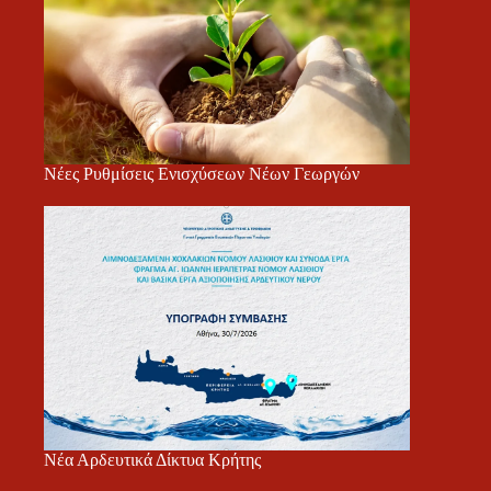
Νέες Ρυθμίσεις Ενισχύσεων Νέων Γεωργών
Νέα Αρδευτικά Δίκτυα Κρήτης