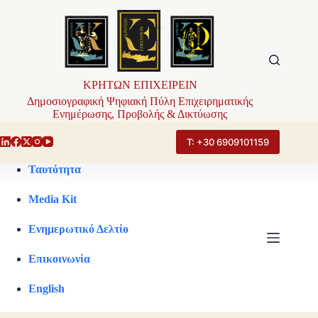
Μετάβαση
στο
περιεχόμενο
ΚΡΗΤΩΝ ΕΠΙΧΕΙΡΕΙΝ
Δημοσιογραφική Ψηφιακή Πύλη Επιχειρηματικής
Ενημέρωσης, Προβολής & Δικτύωσης
Τ: +30 6909101159
Ταυτότητα
Media Kit
Ενημερωτικό Δελτίο
Επικοινωνία
English