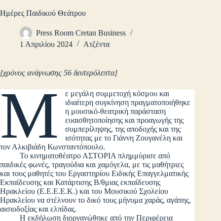
Ημέρες Παιδικού Θεάτρου
Press Room Cretan Business
1 Απριλίου 2024
Ατζέντα
[χρόνος ανάγνωσης 56 δευτερόλεπτα]
Μ
ε μεγάλη συμμετοχή κόσμου και
ιδιαίτερη συγκίνηση πραγματοποιήθηκε
η μουσικό-θεατρική παράσταση
ευαισθητοποίησης και προαγωγής της
συμπερίληψης, της αποδοχής και της
ισότητας με το Γιάννη Ζουγανέλη και
τον Αλκιβιάδη Κωνσταντόπουλο.
Το κινηματοθέατρο ΑΣΤΟΡΙΑ πλημμύρισε από
παιδικές φωνές, τραγούδια και χαμόγελα, με τις μαθήτριες
και τους μαθητές του Εργαστηρίου Ειδικής Επαγγελματικής
Εκπαίδευσης και Κατάρτισης Β/θμιας εκπαίδευσης
Ηρακλείου (Ε.Ε.Ε.Ε.Κ.) και του Μουσικού Σχολείου
Ηρακλείου να στέλνουν το δικό τους μήνυμα χαράς, αγάπης,
αισιοδοξίας και ελπίδας.
Η εκδήλωση διοργανώθηκε από την Περιφέρεια