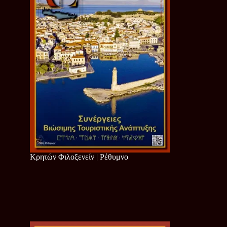
Κρητών Φιλοξενείν | Ρέθυμνο