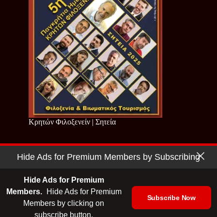
Κρητών Φιλοξενείν | Σητεία
Hide Ads for Premium Members by Subscribing
Copyright © 2026 - Cretan Business | Κρητών Επιχειρείν
Όροι Χρήσης
|
Πολιτική Απορρήτου
Hide Ads for Premium
Members.
Hide Ads for Premium
Subscribe Now
Members by clicking on
| Ταυτότητα
| Media Kit
| Ενημερωτικό Δελτίο
subscribe button.