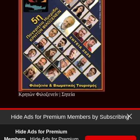
Κρητών Φιλοξενείν | Σητεία
Hide Ads for Premium Members by Subscribing
Copyright © 2026 - Cretan Business | Κρητών Επιχειρείν
Όροι Χρήσης
|
Πολιτική Απορρήτου
Hide Ads for Premium
Members.
Hide Ads for Premium