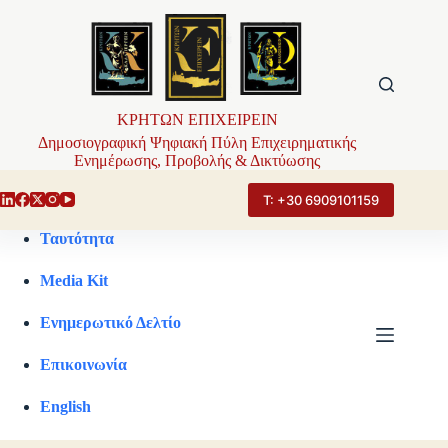
Μετάβαση
στο
περιεχόμενο
ΚΡΗΤΩΝ ΕΠΙΧΕΙΡΕΙΝ
Δημοσιογραφική Ψηφιακή Πύλη Επιχειρηματικής
Ενημέρωσης, Προβολής & Δικτύωσης
Τ: +30 6909101159
Ταυτότητα
Media Kit
Ενημερωτικό Δελτίο
Επικοινωνία
English