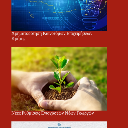
Χρηματοδότηση Καινοτόμων Επιχειρήσεων
Κρήτης
Νέες Ρυθμίσεις Ενισχύσεων Νέων Γεωργών