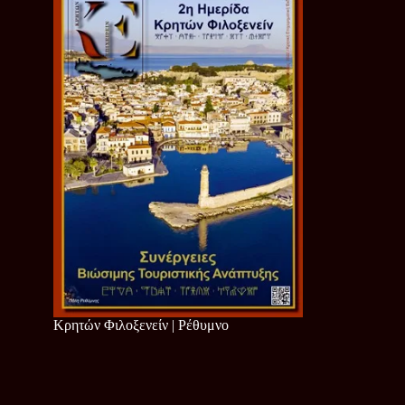
Κρητών Φιλοξενείν | Ρέθυμνο