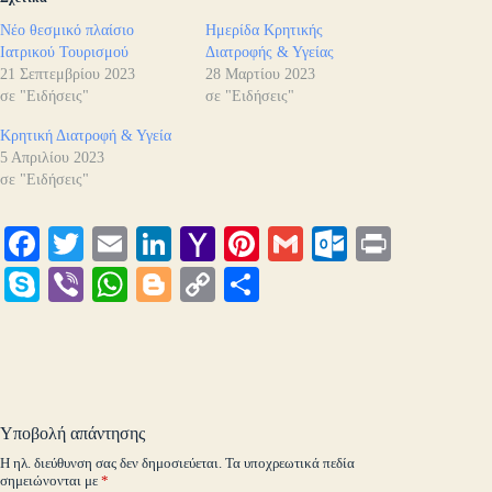
Νέο θεσμικό πλαίσιο
Ημερίδα Κρητικής
Ιατρικού Τουρισμού
Διατροφής & Υγείας
21 Σεπτεμβρίου 2023
28 Μαρτίου 2023
σε "Ειδήσεις"
σε "Ειδήσεις"
Κρητική Διατροφή & Υγεία
5 Απριλίου 2023
σε "Ειδήσεις"
Fa
T
E
Li
Y
Pi
G
O
Pr
ce
wi
m
nk
ah
nt
m
ut
in
S
Vi
W
Bl
C
Μ
bo
tte
ail
ed
oo
er
ail
lo
t
ky
be
ha
og
op
οι
ok
r
In
M
es
ok
pe
r
ts
ge
y
ρ
ail
t
.c
A
r
Li
α
o
pp
nk
στ
Υποβολή απάντησης
m
εί
Η ηλ. διεύθυνση σας δεν δημοσιεύεται.
Τα υποχρεωτικά πεδία
σημειώνονται με
*