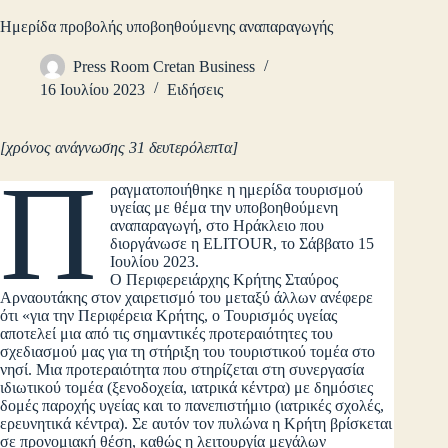
Ημερίδα προβολής υποβοηθούμενης αναπαραγωγής
Press Room Cretan Business
16 Ιουλίου 2023
Ειδήσεις
[χρόνος ανάγνωσης 31 δευτερόλεπτα]
Π
ραγματοποιήθηκε η ημερίδα τουρισμού
υγείας με θέμα την υποβοηθούμενη
αναπαραγωγή, στο Ηράκλειο που
διοργάνωσε η ELITOUR, το Σάββατο 15
Ιουλίου 2023.
Ο Περιφερειάρχης Κρήτης Σταύρος
Αρναουτάκης στον χαιρετισμό του μεταξύ άλλων ανέφερε
ότι «για την Περιφέρεια Κρήτης, o Τουρισμός υγείας
αποτελεί μια από τις σημαντικές προτεραιότητες του
σχεδιασμού μας για τη στήριξη του τουριστικού τομέα στο
νησί. Μια προτεραιότητα που στηρίζεται στη συνεργασία
ιδιωτικού τομέα (ξενοδοχεία, ιατρικά κέντρα) με δημόσιες
δομές παροχής υγείας και το πανεπιστήμιο (ιατρικές σχολές,
ερευνητικά κέντρα). Σε αυτόν τον πυλώνα η Κρήτη βρίσκεται
σε προνομιακή θέση, καθώς η λειτουργία μεγάλων