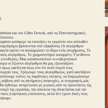
ς
teboul και του Gilles Dowek, από τις Πανεπιστημιακές
όπουλου.
ens κατάφερε να επινοήσει το εργαλείο που ανέκαθεν
 ταχυδρόμοι βρίσκονται υπό εξαφάνιση; Οι αλγόριθμοι
ιρεία πρέπει να αποζημιώσει το θύμα ενός ατυχήματος; Το
νικός αλγόριθμος. Το χρηματιστήριο καταρρέει; Υπεύθυνοι
ές ελευθερίες; Μας κατασκοπεύουν οι κυβερνητικοί
ομα οι έξυπνοι αλγόριθμοι θα µας εξουσιάζουν.
ως οφείλεται ίσως στο ότι πολύ συχνά τους
τουργία τους. Τρέμουμε τους αλγορίθμους, γιατί φαντάζουν
ιαλύσουμε τούτες τις παράλογες σκέψεις, να διαχωρίσουμε
ς φόβους από τις αστήρικτες ανησυχίες, οι συγγραφείς μάς
α έρθουμε αντιμέτωποι µε μερικές από τις προκλήσεις της
σμό της εργασίας, την απώλεια της ιδιοκτησίας και την
ετικές ή αρνητικές επιπτώσεις, αλλά δεν έχουν δικές τους
νοήσαμε.