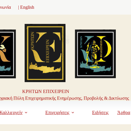
ινωνία
| English
ΚΡΗΤΩΝ ΕΠΙΧΕΙΡΕΙΝ
φιακή Πύλη Επιχειρηματικής Ενημέρωσης, Προβολής & Δικτύωσης
Καλλιεργείν
Επιχειρήσεις
Ειδήσεις
Άρθρα