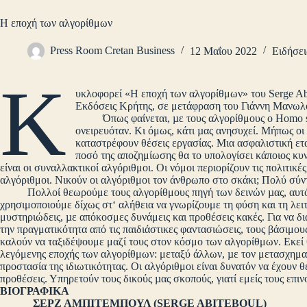
Η εποχή των αλγορίθμων
Press Room Cretan Business
12 Μαΐου 2022
Ειδήσει
Κ
υκλοφορεί «Η εποχή των αλγορίθμων» του Serge Abi
Εκδόσεις Κρήτης, σε μετάφραση του Γιάννη Μανωλ
Όπως φαίνεται, µε τους αλγορίθμους ο Homo sapi
ονειρευόταν. Κι όμως, κάτι µας ανησυχεί. Μήπως οι
καταστρέφουν θέσεις εργασίας. Μια ασφαλιστική ετα
ποσό της αποζημίωσης θα το υπολογίσει κάποιος κυ
είναι οι συναλλακτικοί αλγόριθμοι. Οι νόμοι περιορίζουν τις πολιτικ
αλγόριθμοι. Νικούν οι αλγόριθμοι τον άνθρωπο στο σκάκι; Πολύ σύντ
Πολλοί θεωρούμε τους αλγορίθμους πηγή των δεινών µας, αυτό όμ
χρησιμοποιούμε δίχως στ‘ αλήθεια να γνωρίζουμε τη φύση και τη λει
μυστηριώδεις, µε απόκοσμες δυνάμεις και προθέσεις κακές. Για να δ
την πραγματικότητα από τις παιδιάστικες φαντασιώσεις, τους βάσιμου
καλούν να ταξιδέψουμε μαζί τους στον κόσμο των αλγορίθμων. Εκεί θ
λεγόμενης εποχής των αλγορίθμων: μεταξύ άλλων, µε τον μετασχηματι
προστασία της ιδιωτικότητας. Οι αλγόριθμοι είναι δυνατόν να έχουν θ
προθέσεις. Υπηρετούν τους δικούς µας σκοπούς, γιατί εμείς τους επι
ΒΙΟΓΡΑΦΙΚΑ
ΣΕΡΖ ΑΜΠΙΤΕΜΠΟΥΛ (SERGE ABITEBOUL)