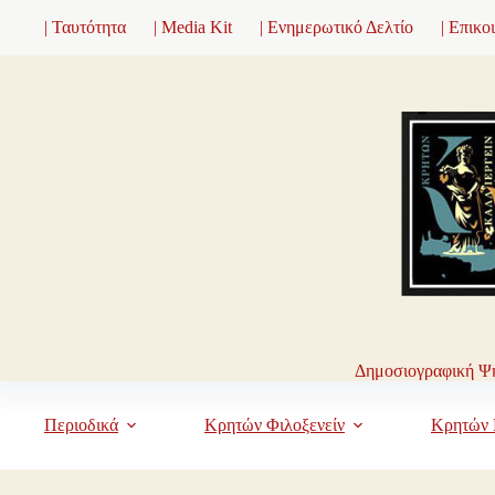
Μετάβαση
| Ταυτότητα
| Media Kit
| Ενημερωτικό Δελτίο
| Επικο
στο
περιεχόμενο
Δημοσιογραφική Ψη
Περιοδικά
Κρητών Φιλοξενείν
Κρητών 