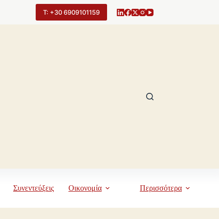
Τ: +30 6909101159
Συνεντεύξεις
Οικονομία
Περισσότερα