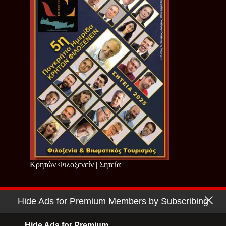
Κρητών Φιλοξενείν | Σητεία
Hide Ads for Premium Members by Subscribing
Copyright © 2026 - Cretan Business | Κρητών Επιχειρείν
Όροι Χρήσης
|
Πολιτική Απορρήτου
Hide Ads for Premium