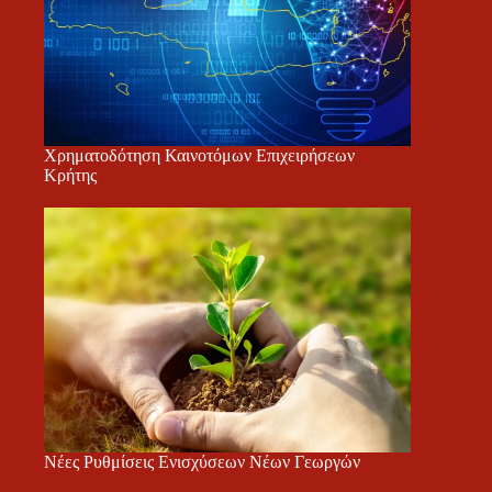
Χρηματοδότηση Καινοτόμων Επιχειρήσεων
Κρήτης
Νέες Ρυθμίσεις Ενισχύσεων Νέων Γεωργών