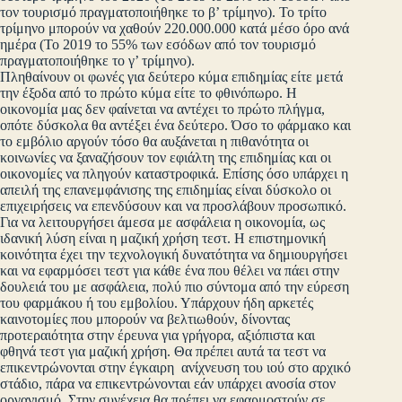
τον τουρισμό πραγματοποιήθηκε το β’ τρίμηνο). Το τρίτο
τρίμηνο μπορούν να χαθούν 220.000.000 κατά μέσο όρο ανά
ημέρα (Το 2019 το 55% των εσόδων από τον τουρισμό
πραγματοποιήθηκε το γ’ τρίμηνο).
Πληθαίνουν οι φωνές για δεύτερο κύμα επιδημίας είτε μετά
την έξοδα από το πρώτο κύμα είτε το φθινόπωρο. Η
οικονομία μας δεν φαίνεται να αντέχει το πρώτο πλήγμα,
οπότε δύσκολα θα αντέξει ένα δεύτερο. Όσο το φάρμακο και
το εμβόλιο αργούν τόσο θα αυξάνεται η πιθανότητα οι
κοινωνίες να ξαναζήσουν τον εφιάλτη της επιδημίας και οι
οικονομίες να πληγούν καταστροφικά. Επίσης όσο υπάρχει η
απειλή της επανεμφάνισης της επιδημίας είναι δύσκολο οι
επιχειρήσεις να επενδύσουν και να προσλάβουν προσωπικό.
Για να λειτουργήσει άμεσα με ασφάλεια η οικονομία, ως
ιδανική λύση είναι η μαζική χρήση τεστ. Η επιστημονική
κοινότητα έχει την τεχνολογική δυνατότητα να δημιουργήσει
και να εφαρμόσει τεστ για κάθε ένα που θέλει να πάει στην
δουλειά του με ασφάλεια, πολύ πιο σύντομα από την εύρεση
του φαρμάκου ή του εμβολίου. Υπάρχουν ήδη αρκετές
καινοτομίες που μπορούν να βελτιωθούν, δίνοντας
προτεραιότητα στην έρευνα για γρήγορα, αξιόπιστα και
φθηνά τεστ για μαζική χρήση. Θα πρέπει αυτά τα τεστ να
επικεντρώνονται στην έγκαιρη ανίχνευση του ιού στο αρχικό
στάδιο, πάρα να επικεντρώνονται εάν υπάρχει ανοσία στον
οργανισμό. Στην συνέχεια θα πρέπει να εφαρμοστούν σε