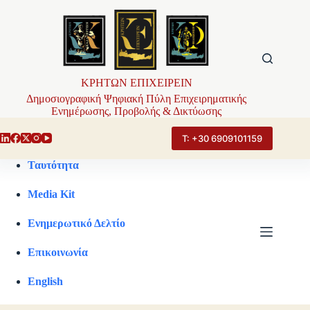
Μετάβαση
στο
περιεχόμενο
ΚΡΗΤΩΝ ΕΠΙΧΕΙΡΕΙΝ
Δημοσιογραφική Ψηφιακή Πύλη Επιχειρηματικής
Ενημέρωσης, Προβολής & Δικτύωσης
Τ: +30 6909101159
Ταυτότητα
Media Kit
Ενημερωτικό Δελτίο
Επικοινωνία
English