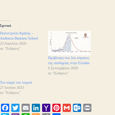
Σχετικά
Πολυτεχνείο Κρήτης –
Audencia Business School
23 Απριλίου 2020
σε "Ειδήσεις"
Πρόβλεψη του 2ου κύματος
της πανδημίας στην Ελλάδα
6 Σεπτεμβρίου 2020
σε "Ειδήσεις"
Τον καιρό του λοιμού
27 Ιουνίου 2023
σε "Ειδήσεις"
Fa
T
E
Li
Y
Pi
G
O
Pr