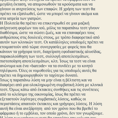
μεγάλη έκταση, να απομονωθούν τα κρούσματα και να
γίνουν οι ανιχνεύσεις των επαφών. Η χρήση των τεστ θα
πρέπει να εξαπλωθεί, ώστε να μπορεί να γίνουν ακόμα και
στα ιατρεία των γιατρών.
Η Πολιτεία θα πρέπει να επικεντρωθεί σε μια μαζική
ανίχνευση φορέων του ιού, μόλις τα παραπάνω τεστ γίνουν
διαθέσιμα, ώστε να σώσει ζωές, και να επαναφέρει τους
ανθρώπους στις δουλειές στους, με τρόπο διαφορετικό από
αυτόν των κλινικών τεστ. Οι κατάλληλες υποδομές πρέπει να
ετοιμαστούν από τώρα: συνεργασίες με φορείς που θα
κάνουν τα γρήγορα τεστ, διαχείριση εφοδιαστικής αλυσίδας,
παρακολούθηση των τεστ, συλλογή αποτελεσμάτων,
πιστοποίηση αποτελεσμάτων, κλπ. Ίσως τα τεστ να είναι
ανώνυμα και ένα «barcode» να τα συνδέει με το κινητό
τηλέφωνο. Όλες οι νομοθεσίες για τις υποδομές αυτές θα
πρέπει να δημιουργηθούν το ταχύτερο δυνατό.
Ίσως η παραπάνω λύση να μην είναι η βέλτιστη και να
διαφέρει από μια ολοκληρωμένη συμβατική λύση με κλινικά
τεστ. Όμως κάτω από έκτακτες συνθήκες και τις συνέπειες
από το κλείσιμο της οικονομίας, ίσως θα πρέπει να
εξεταστούν λιγότερες συμβατικές λύσεις, καθώς οι
περιστάσεις απαιτούν έκτακτες και γρήγορες λύσεις. Η λύση
αυτή θα είναι ανεξάρτητη από τον χρόνο που θα βρεθεί το
φάρμακο ή το εμβόλιο, τον οποίο χρόνο, δεν τον γνωρίζουμε.
Η λύση των γρήγορων τεστ θα επιτρέψει την μείωση του