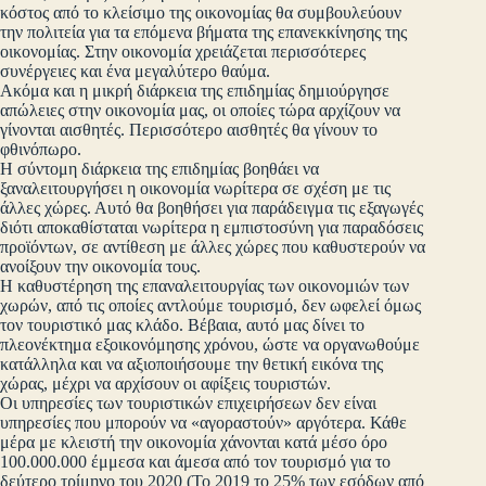
κόστος από το κλείσιμο της οικονομίας θα συμβουλεύουν
την πολιτεία για τα επόμενα βήματα της επανεκκίνησης της
οικονομίας. Στην οικονομία χρειάζεται περισσότερες
συνέργειες και ένα μεγαλύτερο θαύμα.
Ακόμα και η μικρή διάρκεια της επιδημίας δημιούργησε
απώλειες στην οικονομία μας, οι οποίες τώρα αρχίζουν να
γίνονται αισθητές. Περισσότερο αισθητές θα γίνουν το
φθινόπωρο.
Η σύντομη διάρκεια της επιδημίας βοηθάει να
ξαναλειτουργήσει η οικονομία νωρίτερα σε σχέση με τις
άλλες χώρες. Αυτό θα βοηθήσει για παράδειγμα τις εξαγωγές
διότι αποκαθίσταται νωρίτερα η εμπιστοσύνη για παραδόσεις
προϊόντων, σε αντίθεση με άλλες χώρες που καθυστερούν να
ανοίξουν την οικονομία τους.
Η καθυστέρηση της επαναλειτουργίας των οικονομιών των
χωρών, από τις οποίες αντλούμε τουρισμό, δεν ωφελεί όμως
τον τουριστικό μας κλάδο. Βέβαια, αυτό μας δίνει το
πλεονέκτημα εξοικονόμησης χρόνου, ώστε να οργανωθούμε
κατάλληλα και να αξιοποιήσουμε την θετική εικόνα της
χώρας, μέχρι να αρχίσουν οι αφίξεις τουριστών.
Οι υπηρεσίες των τουριστικών επιχειρήσεων δεν είναι
υπηρεσίες που μπορούν να «αγοραστούν» αργότερα. Κάθε
μέρα με κλειστή την οικονομία χάνονται κατά μέσο όρο
100.000.000 έμμεσα και άμεσα από τον τουρισμό για το
δεύτερο τρίμηνο του 2020 (Το 2019 το 25% των εσόδων από