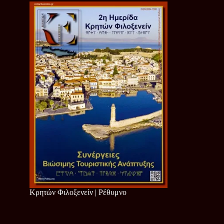
Κρητών Φιλοξενείν | Ρέθυμνο