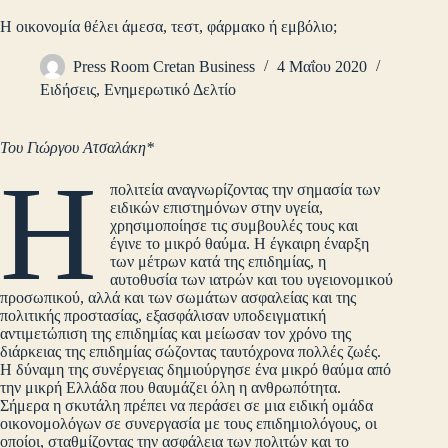
Η οικονομία θέλει άμεσα, τεστ, φάρμακο ή εμβόλιο;
Press Room Cretan Business
4 Μαΐου 2020
Ειδήσεις
,
Ενημερωτικό Δελτίο
Του Γιώργου Ατσαλάκη*
Η
πολιτεία αναγνωρίζοντας την σημασία των
ειδικών επιστημόνων στην υγεία,
χρησιμοποίησε τις συμβουλές τους και
έγινε το μικρό θαύμα. Η έγκαιρη έναρξη
των μέτρων κατά της επιδημίας, η
αυτοθυσία των ιατρών και του υγειονομικού
προσωπικού, αλλά και των σωμάτων ασφαλείας και της
πολιτικής προστασίας, εξασφάλισαν υποδειγματική
αντιμετώπιση της επιδημίας και μείωσαν τον χρόνο της
διάρκειας της επιδημίας σώζοντας ταυτόχρονα πολλές ζωές.
Η δύναμη της συνέργειας δημιούργησε ένα μικρό θαύμα από
την μικρή Ελλάδα που θαυμάζει όλη η ανθρωπότητα.
Σήμερα η σκυτάλη πρέπει να περάσει σε μια ειδική ομάδα
οικονομολόγων σε συνεργασία με τους επιδημιολόγους, οι
οποίοι, σταθμίζοντας την ασφάλεια των πολιτών και το