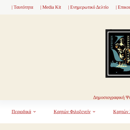
Μετάβαση
| Ταυτότητα
| Media Kit
| Ενημερωτικό Δελτίο
| Επικο
στο
περιεχόμενο
Δημοσιογραφική Ψη
Περιοδικά
Κρητών Φιλοξενείν
Κρητών 