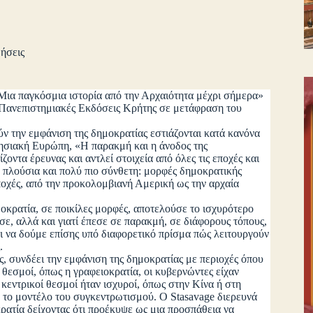
ήσεις
 Μια παγκόσμια ιστορία από την Αρχαιότητα μέχρι σήμερα»
ς Πανεπιστημιακές Εκδόσεις Κρήτης σε μετάφραση του
ην εμφάνιση της δημοκρατίας εστιάζονται κατά κανόνα
ησιακή Ευρώπη, «Η παρακμή και η άνοδος της
ζοντα έρευνας και αντλεί στοιχεία από όλες τις εποχές και
πιο πλούσια και πολύ πιο σύνθετη: μορφές δημοκρατικής
εποχές, από την προκολομβιανή Αμερική ως την αρχαία
ρατία, σε ποικίλες μορφές, αποτελούσε το ισχυρότερο
σε, αλλά και γιατί έπεσε σε παρακμή, σε διάφορους τόπους,
 να δούμε επίσης υπό διαφορετικό πρίσμα πώς λειτουργούν
.
 συνδέει την εμφάνιση της δημοκρατίας με περιοχές όπου
 θεσμοί, όπως η γραφειοκρατία, οι κυβερνώντες είχαν
κεντρικοί θεσμοί ήταν ισχυροί, όπως στην Κίνα ή στη
 το μοντέλο του συγκεντρωτισμού. Ο Stasavage διερευνά
ρατία δείχοντας ότι προέκυψε ως μια προσπάθεια να