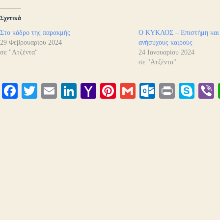
Σχετικά
Στο κάδρο της παρακμής
Ο ΚΥΚΛΟΣ – Επιστήμη και 
29 Φεβρουαρίου 2024
ανήσυχους καιρούς
σε "Ατζέντα"
24 Ιανουαρίου 2024
σε "Ατζέντα"
Fa
T
E
Li
Y
Pi
G
O
Pr
S
ce
wi
m
nk
ah
nt
m
ut
in
ky
bo
tte
ail
ed
oo
er
ail
lo
t
pe
r
ok
r
In
M
es
ok
ail
t
.c
o
m