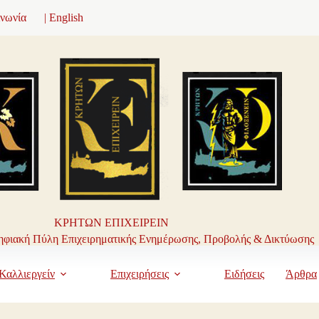
ινωνία
| English
ΚΡΗΤΩΝ ΕΠΙΧΕΙΡΕΙΝ
φιακή Πύλη Επιχειρηματικής Ενημέρωσης, Προβολής & Δικτύωσης
Καλλιεργείν
Επιχειρήσεις
Ειδήσεις
Άρθρα