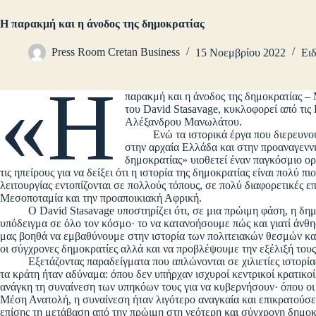
Η παρακμή και η άνοδος της δημοκρατίας
Press Room Cretan Business
15 Νοεμβρίου 2022
Ειδ
«Η
παρακμή και η άνοδος της δημοκρατίας –
του David Stasavage, κυκλοφορεί από τι
Αλέξανδρου Μανωλάτου.
Ενώ τα ιστορικά έργα που διερευνούν τ
στην αρχαία Ελλάδα και στην προαναγενν
δημοκρατίας» υιοθετεί έναν παγκόσμιο ορί
τις ηπείρους για να δείξει ότι η ιστορία της δημοκρατίας είναι πολύ 
λειτουργίας εντοπίζονται σε πολλούς τόπους, σε πολύ διαφορετικές 
Μεσοποταμία και την προαποικιακή Αφρική.
Ο David Stasavage υποστηρίζει ότι, σε μια πρώιμη φάση, η δημοκ
υπόδειγμα σε όλο τον κόσμο· το να κατανοήσουμε πώς και γιατί άνθη
μας βοηθά να εμβαθύνουμε στην ιστορία των πολιτειακών θεσμών και
οι σύγχρονες δημοκρατίες αλλά και να προβλέψουμε την εξέλιξή τους
Εξετάζοντας παραδείγματα που απλώνονται σε χιλιετίες ιστορίας,
τα κράτη ήταν αδύναμα: όπου δεν υπήρχαν ισχυροί κεντρικοί κρατικοί
ανάγκη τη συναίνεση των υπηκόων τους για να κυβερνήσουν· όπου οι 
Μέση Ανατολή, η συναίνεση ήταν λιγότερο αναγκαία και επικρατούσε
επίσης τη μετάβαση από την πρώιμη στη νεότερη και σύγχρονη δημοκ