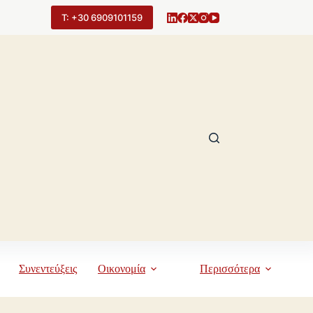
Τ: +30 6909101159
Συνεντεύξεις
Οικονομία
Περισσότερα