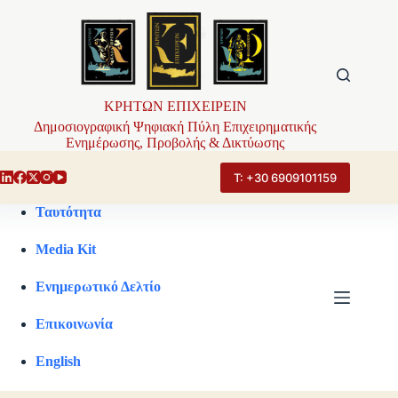
Μετάβαση
στο
περιεχόμενο
ΚΡΗΤΩΝ ΕΠΙΧΕΙΡΕΙΝ
Δημοσιογραφική Ψηφιακή Πύλη Επιχειρηματικής
Ενημέρωσης, Προβολής & Δικτύωσης
Τ: +30 6909101159
Ταυτότητα
Media Kit
Ενημερωτικό Δελτίο
Επικοινωνία
English