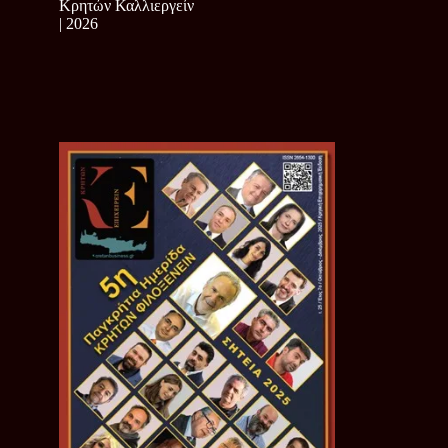
Κρητών Καλλιεργείν
| 2026