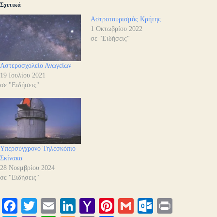
Σχετικά
Αστροτουρισμός Κρήτης
1 Οκτωβρίου 2022
σε "Ειδήσεις"
Αστεροσχολείο Ανωγείων
19 Ιουλίου 2021
σε "Ειδήσεις"
Υπερσύγχρονο Τηλεσκόπιο
Σκίνακα
28 Νοεμβρίου 2024
σε "Ειδήσεις"
Fa
T
E
Li
Y
Pi
G
O
Pr