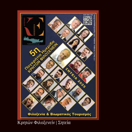
Κρητών Φιλοξενείν | Σητεία