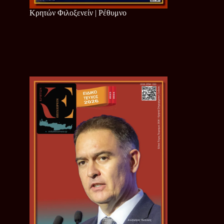
Κρητών Φιλοξενείν | Ρέθυμνο