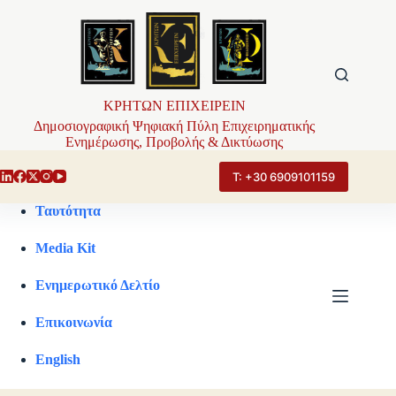
Μετάβαση
στο
περιεχόμενο
ΚΡΗΤΩΝ ΕΠΙΧΕΙΡΕΙΝ
Δημοσιογραφική Ψηφιακή Πύλη Επιχειρηματικής
Ενημέρωσης, Προβολής & Δικτύωσης
Τ: +30 6909101159
Ταυτότητα
Media Kit
Ενημερωτικό Δελτίο
Επικοινωνία
English