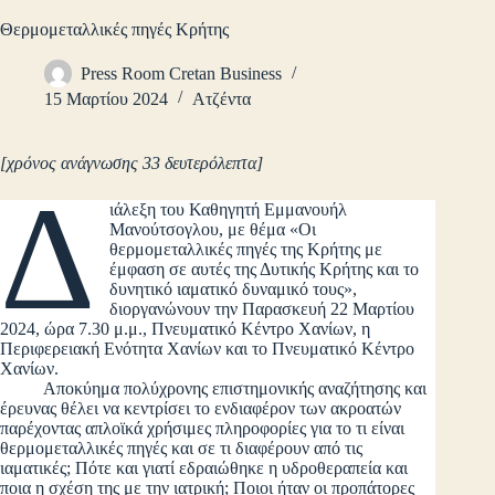
Θερμομεταλλικές πηγές Κρήτης
Press Room Cretan Business
15 Μαρτίου 2024
Ατζέντα
[χρόνος ανάγνωσης 33 δευτερόλεπτα]
Δ
ιάλεξη του Καθηγητή Εμμανουήλ
Μανούτσογλου, με θέμα «Οι
θερμομεταλλικές πηγές της Κρήτης με
έμφαση σε αυτές της Δυτικής Κρήτης και το
δυνητικό ιαματικό δυναμικό τους»,
διοργανώνουν την Παρασκευή 22 Μαρτίου
2024, ώρα 7.30 μ.μ., Πνευματικό Κέντρο Χανίων, η
Περιφερειακή Ενότητα Χανίων και το Πνευματικό Κέντρο
Χανίων.
Αποκύημα πολύχρονης επιστημονικής αναζήτησης και
έρευνας θέλει να κεντρίσει το ενδιαφέρον των ακροατών
παρέχοντας απλοϊκά χρήσιμες πληροφορίες για το τι είναι
θερμομεταλλικές πηγές και σε τι διαφέρουν από τις
ιαματικές; Πότε και γιατί εδραιώθηκε η υδροθεραπεία και
ποια η σχέση της με την ιατρική; Ποιοι ήταν οι προπάτορες