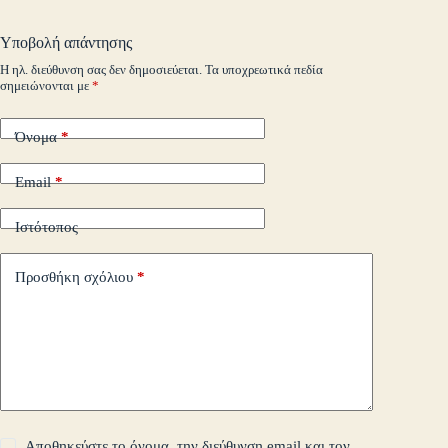
A
r
Li
α
o
pp
nk
στ
Υποβολή απάντησης
m
εί
Η ηλ. διεύθυνση σας δεν δημοσιεύεται.
Τα υποχρεωτικά πεδία
σημειώνονται με
*
τε
Όνομα
*
Email
*
Ιστότοπος
Προσθήκη σχόλιου
*
Αποθηκεύστε το όνομα, την διεύθυνση email και τον