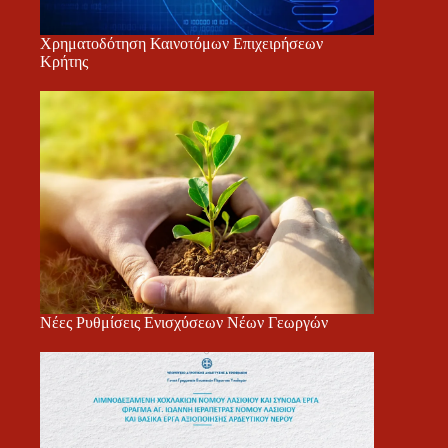
Χρηματοδότηση Καινοτόμων Επιχειρήσεων
Κρήτης
Νέες Ρυθμίσεις Ενισχύσεων Νέων Γεωργών