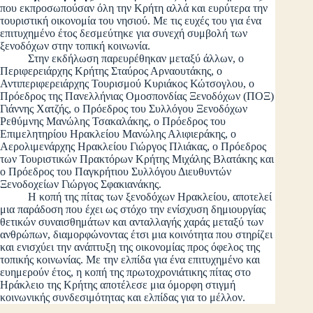
που εκπροσωπούσαν όλη την Κρήτη αλλά και ευρύτερα την
τουριστική οικονομία του νησιού. Με τις ευχές του για ένα
επιτυχημένο έτος δεσμεύτηκε για συνεχή συμβολή των
ξενοδόχων στην τοπική κοινωνία.
Στην εκδήλωση παρευρέθηκαν μεταξύ άλλων, ο
Περιφερειάρχης Κρήτης Σταύρος Αρναουτάκης, ο
Αντιπεριφερειάρχης Τουρισμού Κυριάκος Κώτσογλου, ο
Πρόεδρος της Πανελλήνιας Ομοσπονδίας Ξενοδόχων (ΠΟΞ)
Γιάννης Χατζής, ο Πρόεδρος του Συλλόγου Ξενοδόχων
Ρεθύμνης Μανώλης Τσακαλάκης, ο Πρόεδρος του
Επιμελητηρίου Ηρακλείου Μανώλης Αλιφιεράκης, ο
Αερολιμενάρχης Ηρακλείου Γιώργος Πλιάκας, ο Πρόεδρος
των Τουριστικών Πρακτόρων Κρήτης Μιχάλης Βλατάκης και
ο Πρόεδρος του Παγκρήτιου Συλλόγου Διευθυντών
Ξενοδοχείων Γιώργος Σφακιανάκης.
Η κοπή της πίτας των ξενοδόχων Ηρακλείου, αποτελεί
μια παράδοση που έχει ως στόχο την ενίσχυση δημιουργίας
θετικών συναισθημάτων και ανταλλαγής χαράς μεταξύ των
ανθρώπων, διαμορφώνοντας έτσι μια κοινότητα που στηρίζει
και ενισχύει την ανάπτυξη της οικονομίας προς όφελος της
τοπικής κοινωνίας. Με την ελπίδα για ένα επιτυχημένο και
ευημερούν έτος, η κοπή της πρωτοχρονιάτικης πίτας στο
Ηράκλειο της Κρήτης αποτέλεσε μια όμορφη στιγμή
κοινωνικής συνδεσιμότητας και ελπίδας για το μέλλον.