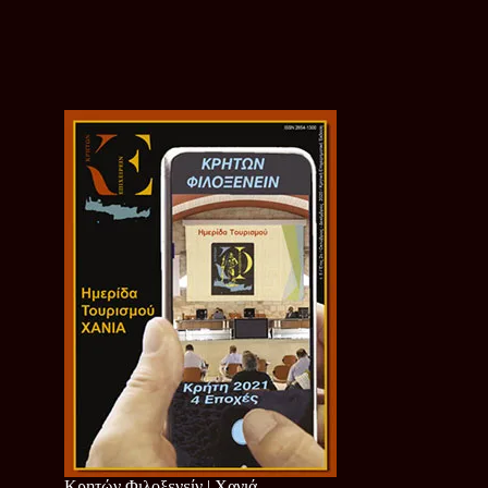
Κρητών Φιλοξενείν | Χανιά