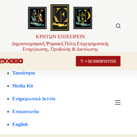
Μετάβαση
στο
περιεχόμενο
ΚΡΗΤΩΝ ΕΠΙΧΕΙΡΕΙΝ
Δημοσιογραφική Ψηφιακή Πύλη Επιχειρηματικής
Ενημέρωσης, Προβολής & Δικτύωσης
Τ: +30 6909101159
Ταυτότητα
Media Kit
Ενημερωτικό Δελτίο
Επικοινωνία
English