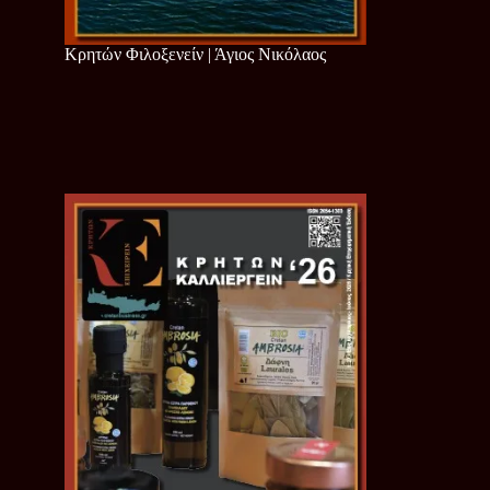
Κρητών Φιλοξενείν | Άγιος Νικόλαος