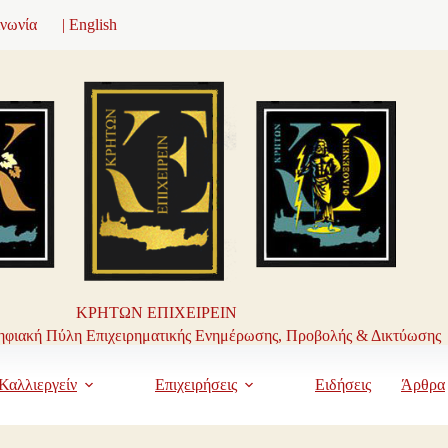
ινωνία
| English
ΚΡΗΤΩΝ ΕΠΙΧΕΙΡΕΙΝ
φιακή Πύλη Επιχειρηματικής Ενημέρωσης, Προβολής & Δικτύωσης
Καλλιεργείν
Επιχειρήσεις
Ειδήσεις
Άρθρα