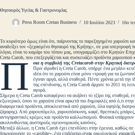
Θησαυρός Υγείας & Γαστρονομίας
Press Room Cretan Business
10 Ιουλίου 2023
16ο τε
Το κυριότερο όμως είναι ότι, παίρνοντας το παρεξηγημένο χαρούπι κα
αναδείξει τον «ξεχασμένο θησαυρό της Κρήτης», σε μια υπερτροφή πο
λόγια, είναι το καμάρι του τόπου μας, υπογραμμίζει στο Κρητών Επιχε
Π
Creta Carob, που επεξεργάζεται και συσκευάζει προϊόντα χαρουπιού
οια η συμβολή της Cretacarob στην Κρητική διατρ
Πριν ιδρυθεί η Creta Carob, υπήρχε ένα μεγάλο κενό
ιδέα ότι το χαρούπι είναι μόνο «τροφή για τα ζωντα
έγιναν αργά, αλλά σταθερά. Πέντε χρόνια μετά την ί
της επένδυσης, η Creta Carob άρχισε το 2011 τη λει
αγορά.
Σήμερα η Creta Carob καταφέρνει να αυξάνει το τζίρο της σταθερά, 
εξωτερικό, όπου το χαρούπι είναι αρκετά πιο δημοφιλές από ό,τι στη
διαφορετικά προϊόντα, αποκλειστικά από χαρούπι, όλα υψηλής διατρο
ζάχαρης). Από χαρουπόμελο, χαρουπόσκονη, καφέ, θρεπτικές μπάρες, 
αντιγηραντικές κρέμες και προϊόντα καλλωπισμού. Φυσικά υπάρχουν 
ακολουθώντας αυστηρούς υγειονομικούς κανόνες.
Μεταξύ άλλων, η Creta Carob έχει επενδύσει στην έρευνα, καθώς σ
δημιούργησε το «carobite», ένα επιδόρπιο-σνακ οικολογικού χαρακτ