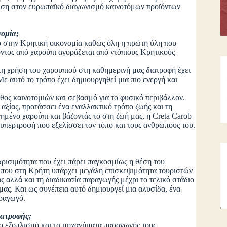
θέση στον ευρωπαϊκό διαγωνισμό καινοτόμων προϊόντων
νομία;
την Κρητική οικονομία καθώς όλη η πρώτη ύλη που
όντος από χαρούπι αγοράζεται από ντόπιους Κρητικούς
τη χρήση του χαρουπιού στη καθημερινή μας διατροφή έχει
ε αυτό το τρόπο έχει δημιουργηθεί μια πιο ενεργή και
ήθος καινοτομιών και σεβασμό για το φυσικό περιβάλλον.
αξίας, προτάσσει ένα εναλλακτικό τρόπο ζωής και τη
γημένο χαρούπι και βάζοντάς το στη ζωή μας, η Creta Carob
υπερτροφή που εξελίσσει τον τόπο και τους ανθρώπους του.
ισιμότητα που έχει πάρει παγκοσμίως η θέση του
ι που στη Κρήτη υπάρχει μεγάλη επισκεψιμότητα τουριστών
 αλλά και τη διαδικασία παραγωγής μέχρι το τελικό στάδιο
ας. Και ως συνέπεια αυτό δημιουργεί μια αλυσίδα, ένα
αραγωγό.
ιατροφής;
 εξοπλισμό και τα μηχανήματα παραγωγής τους