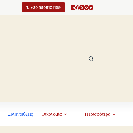
Τ: +30 6909101159
Συνεντεύξεις
Οικονομία
Περισσότερα