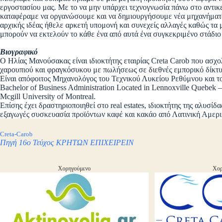
εργοστασίου μας. Με το να μην υπάρχει τεχνογνωσία πάνω στο αντικ
καταφέραμε να οργανώσουμε και να δημιουργήσουμε νέα μηχανήματα 
αρχικής ιδέας ήθελε αρκετή υπομονή και συνεχείς αλλαγές καθώς τα 
μπορούν να εκτελούν το κάθε ένα από αυτά ένα συγκεκριμένο στάδιο
Βιογραφικό
Ο Ηλίας Μανούσακας είναι ιδιοκτήτης εταιρίας Creta Carob που ασχο
χαρουπιού και φραγκόσυκου με πωλήσεως σε διεθνές εμπορικό δίκτυ
Είναι απόφοιτος Μηχανολόγος του Τεχνικού Λυκείου Ρεθύμνου και τ
Bachelor of Business Administration Located in Lennoxville Quebek
Mcgill University of Montreal.
Επίσης έχει δραστηριοποιηθεί στο real estates, ιδιοκτήτης της αλυσίδ
εξαγωγές συσκευασία προϊόντων καφέ και κακάο από Λατινική Αμερ
Creta-Carob
Πηγή 16o Τεύχος ΚΡΗΤΩΝ ΕΠΙΧΕΙΡΕΙΝ
Χορηγούμενο
Χορ