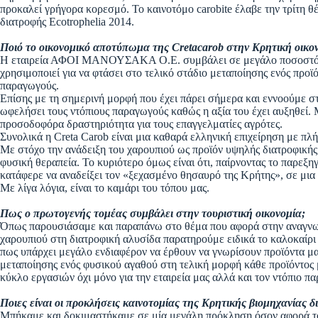
προκαλεί γρήγορα κορεσμό. Το καινοτόμο carobite έλαβε την τρίτη 
διατροφής Ecotrophelia 2014.
Ποιό το οικονομικό αποτύπωμα της Cretacarob στην Κρητική οικο
Η εταιρεία ΑΦΟΙ ΜΑΝΟΥΣΑΚΑ Ο.Ε. συμβάλει σε μεγάλο ποσοστό σ
χρησιμοποιεί για να φτάσει στο τελικό στάδιο μεταποίησης ενός προϊ
παραγωγούς.
Επίσης με τη σημερινή μορφή που έχει πάρει σήμερα και εννοούμε σ
ωφελήσει τους ντόπιους παραγωγούς καθώς η αξία του έχει αυξηθεί. Μ
προσοδοφόρα δραστηριότητα για τους επαγγελματίες αγρότες.
Συνολικά η Creta Carob είναι μια καθαρά ελληνική επιχείρηση με πλ
Με στόχο την ανάδειξη του χαρουπιού ως προϊόν υψηλής διατροφικής 
φυσική θεραπεία. Το κυριότερο όμως είναι ότι, παίρνοντας το παρεξη
κατάφερε να αναδείξει τον «ξεχασμένο θησαυρό της Κρήτης», σε μια 
Με λίγα λόγια, είναι το καμάρι του τόπου μας.
Πως ο πρωτογενής τομέας συμβάλει στην τουριστική οικονομία;
Όπως παρουσιάσαμε και παραπάνω στο θέμα που αφορά στην αναγνωρ
χαρουπιού στη διατροφική αλυσίδα παρατηρούμε ειδικά το καλοκαίρ
πως υπάρχει μεγάλο ενδιαφέρον να έρθουν να γνωρίσουν προϊόντα μας
μεταποίησης ενός φυσικού αγαθού στη τελική μορφή κάθε προϊόντος μ
κύκλο εργασιών όχι μόνο για την εταιρεία μας αλλά και τον ντόπιο π
Ποιες είναι οι προκλήσεις καινοτομίας της Κρητικής βιομηχανίας δ
Μπήκαμε και δοκιμαστήκαμε σε μία μεγάλη πρόκληση όσον αφορά το