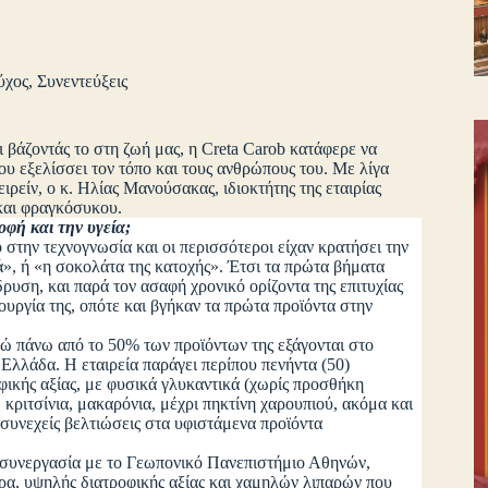
ύχος
,
Συνεντεύξεις
ι βάζοντάς το στη ζωή μας, η Creta Carob κατάφερε να
υ εξελίσσει τον τόπο και τους ανθρώπους του. Με λίγα
ιρείν, ο κ. Ηλίας Μανούσακας, ιδιοκτήτης της εταιρίας
 και φραγκόσυκου.
οφή και την υγεία;
 στην τεχνογνωσία και οι περισσότεροι είχαν κρατήσει την
νά», ή «η σοκολάτα της κατοχής». Έτσι τα πρώτα βήματα
δρυση, και παρά τον ασαφή χρονικό ορίζοντα της επιτυχίας
τουργία της, οπότε και βγήκαν τα πρώτα προϊόντα στην
ενώ πάνω από το 50% των προϊόντων της εξάγονται στο
ν Ελλάδα. Η εταιρεία παράγει περίπου πενήντα (50)
φικής αξίας, με φυσικά γλυκαντικά (χωρίς προσθήκη
κριτσίνια, μακαρόνια, μέχρι πηκτίνη χαρουπιού, ακόμα και
συνεχείς βελτιώσεις στα υφιστάμενα προϊόντα
ε συνεργασία με το Γεωπονικό Πανεπιστήμιο Αθηνών,
ήρα, υψηλής διατροφικής αξίας και χαμηλών λιπαρών που