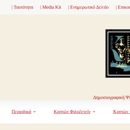
Μετάβαση
| Ταυτότητα
| Media Kit
| Ενημερωτικό Δελτίο
| Επικο
στο
περιεχόμενο
Δημοσιογραφική Ψη
Περιοδικά
Κρητών Φιλοξενείν
Κρητών 