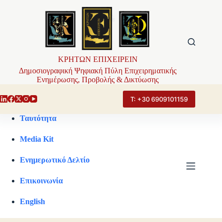
Μετάβαση
στο
περιεχόμενο
ΚΡΗΤΩΝ ΕΠΙΧΕΙΡΕΙΝ
Δημοσιογραφική Ψηφιακή Πύλη Επιχειρηματικής
Ενημέρωσης, Προβολής & Δικτύωσης
Τ: +30 6909101159
Ταυτότητα
Media Kit
Ενημερωτικό Δελτίο
Επικοινωνία
English