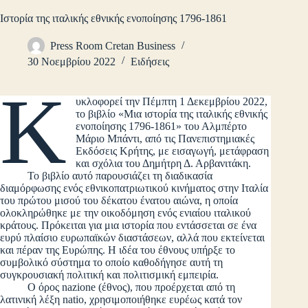
Ιστορία της ιταλικής εθνικής ενοποίησης 1796-1861
Press Room Cretan Business
30 Νοεμβρίου 2022
Ειδήσεις
Κ
υκλοφορεί την Πέμπτη 1 Δεκεμβρίου 2022,
το βιβλίο «Μια ιστορία της ιταλικής εθνικής
ενοποίησης 1796-1861» του Αλμπέρτο
Μάριο Μπάντι, από τις Πανεπιστημιακές
Εκδόσεις Κρήτης, με εισαγωγή, μετάφραση
και σχόλια του Δημήτρη Δ. Αρβανιτάκη.
Το βιβλίο αυτό παρουσιάζει τη διαδικασία
διαμόρφωσης ενός εθνικοπατριωτικού κινήματος στην Ιταλία
του πρώτου μισού του δέκατου ένατου αιώνα, η οποία
ολοκληρώθηκε με την οικοδόμηση ενός ενιαίου ιταλικού
κράτους. Πρόκειται για μια ιστορία που εντάσσεται σε ένα
ευρύ πλαίσιο ευρωπαϊκών διαστάσεων, αλλά που εκτείνεται
και πέραν της Ευρώπης. Η ιδέα του έθνους υπήρξε το
συμβολικό σύστημα το οποίο καθοδήγησε αυτή τη
συγκρουσιακή πολιτική και πολιτισμική εμπειρία.
Ο όρος nazione (έθνος), που προέρχεται από τη
λατινική λέξη natio, χρησιμοποιήθηκε ευρέως κατά τον