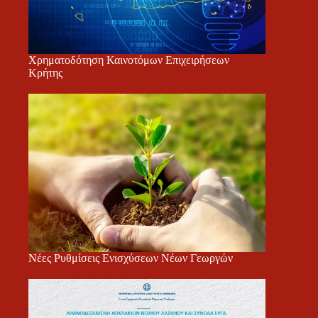
Χρηματοδότηση Καινοτόμων Επιχειρήσεων
Κρήτης
Νέες Ρυθμίσεις Ενισχύσεων Νέων Γεωργών