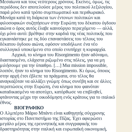
Μεσαίωνα και τους νεότερους χρόνους. Εκείνες, όμως, τις
περιόδους δεν αποτελούσε μέρος του πολιτικού λεξιλογίου,
παρά μόνο κατά τρόπο συμπτωματικό και περιθωριακό.
Μονάχα κατά τη διάρκεια των έντονων πολιτικών και
φιλοσοφικών συζητήσεων στην Ευρώπη του δέκατου όγδοου
αιώνα ο όρος αυτός έλαβε καινούργιο περιεχόμενο — αλλά,
όχι μόνο αυτό: βρέθηκε στην καρδιά της νέας πολιτικής που
εγκαινιάστηκε με τις δύο επαναστάσεις του τέλους του
δέκατου όγδοου αιώνα, εφόσον υποδήλωνε ένα νέο
συλλογικό υποκείμενο στο οποίο ενυπήρχε η κυριαρχία.
Αρχικά, το κίνημα του Risorgimento ήταν αδύναμο,
διασπασμένο, ελάχιστα ριζωμένο στις πόλεις, για να μη
μιλήσουμε για την ύπαιθρο. […] Μια mission impossible,
λοιπόν, ήταν το κίνημα του Risorgimento. Κι όμως, όποιος
στην αρχή έτσι έβλεπε τα πράγματα, στο τέλος θα
αναγκαζόταν να αλλάξει γνώμη: όπως συνέβη και σε άλλες
περιπτώσεις στην Ευρώπη, ένα κίνημα που φαινόταν
καταδικασμένο να αποτύχει, κατόρθωσε να επιβληθεί,
φτάνοντας μέχρι την οικοδόμηση ενός κράτους για το ιταλικό
έθνος.
ΒΙΟΓΡΑΦΙΚΟ
Ο Αλμπέρτο Μάριο Μπάντι είναι καθηγητής σύγχρονης
ιστορίας στο Πανεπιστήμιο της Πίζας. Έχει αφιερώσει
μεγάλο μέρος της ερευνητικής και συγγραφικής του
δραστηριότητας στην ιταλική και ευρωπαϊκή οικονομική,