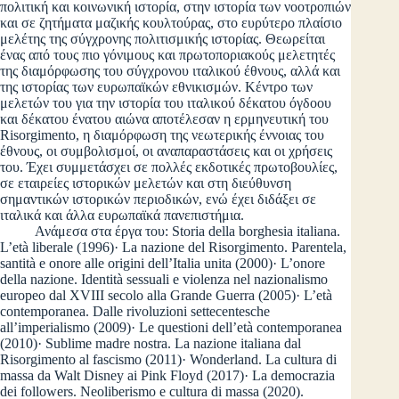
πολιτική και κοινωνική ιστορία, στην ιστορία των νοοτροπιών
και σε ζητήματα μαζικής κουλτούρας, στο ευρύτερο πλαίσιο
μελέτης της σύγχρονης πολιτισμικής ιστορίας. Θεωρείται
ένας από τους πιο γόνιμους και πρωτοποριακούς μελετητές
της διαμόρφωσης του σύγχρονου ιταλικού έθνους, αλλά και
της ιστορίας των ευρωπαϊκών εθνικισμών. Κέντρο των
μελετών του για την ιστορία του ιταλικού δέκατου όγδοου
και δέκατου ένατου αιώνα αποτέλεσαν η ερμηνευτική του
Risorgimento, η διαμόρφωση της νεωτερικής έννοιας του
έθνους, οι συμβολισμοί, οι αναπαραστάσεις και οι χρήσεις
του. Έχει συμμετάσχει σε πολλές εκδοτικές πρωτοβουλίες,
σε εταιρείες ιστορικών μελετών και στη διεύθυνση
σημαντικών ιστορικών περιο­δικών, ενώ έχει διδάξει σε
ιταλικά και άλλα ευρωπαϊκά πανεπιστήμια.
Ανάμεσα στα έργα του: Storia della borghesia italiana.
L’età liberale (1996)· La nazione del Risorgimento. Parentela,
santità e onore alle origini dell’Italia unita (2000)· L’onore
della nazione. Identità sessuali e violenza nel nazionalismo
europeo dal XVIII secolo alla Grande Guerra (2005)· L’età
contemporanea. Dalle rivoluzioni settecentesche
all’imperialismo (2009)· Le questioni dell’età contemporanea
(2010)· Sublime madre nostra. La nazione italiana dal
Risorgimento al fascismo (2011)· Wonderland. La cultura di
massa da Walt Disney ai Pink Floyd (2017)· La democrazia
dei followers. Neoliberismo e cultura di massa (2020).