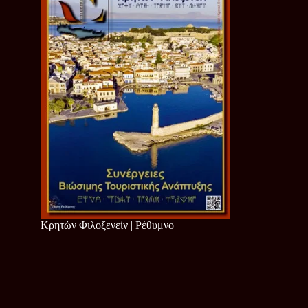
Κρητών Φιλοξενείν | Ρέθυμνο