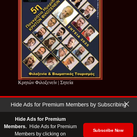
Κρητών Φιλοξενείν | Σητεία
Hide Ads for Premium Members by Subscribing
Copyright © 2026 - Cretan Business | Κρητών Επιχειρείν
Όροι Χρήσης
|
Πολιτική Απορρήτου
Hide Ads for Premium
Members.
Hide Ads for Premium
Subscribe Now
Members by clicking on