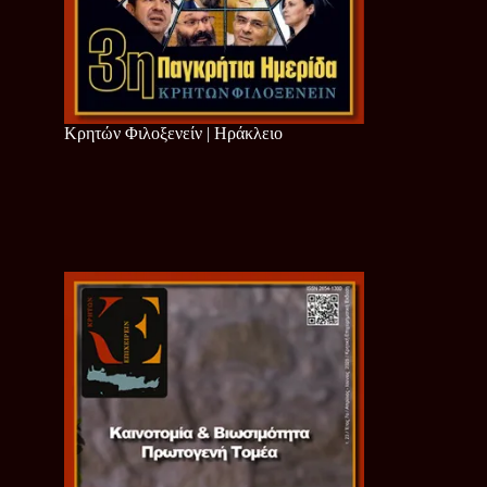
Κρητών Φιλοξενείν | Ηράκλειο