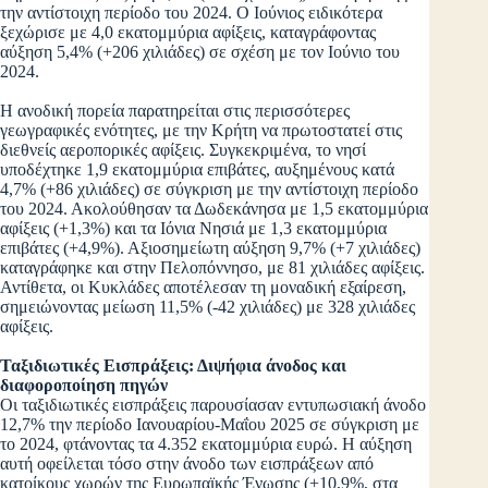
την αντίστοιχη περίοδο του 2024. Ο Ιούνιος ειδικότερα
ξεχώρισε με 4,0 εκατομμύρια αφίξεις, καταγράφοντας
αύξηση 5,4% (+206 χιλιάδες) σε σχέση με τον Ιούνιο του
2024.
Η ανοδική πορεία παρατηρείται στις περισσότερες
γεωγραφικές ενότητες, με την Κρήτη να πρωτοστατεί στις
διεθνείς αεροπορικές αφίξεις. Συγκεκριμένα, το νησί
υποδέχτηκε 1,9 εκατομμύρια επιβάτες, αυξημένους κατά
4,7% (+86 χιλιάδες) σε σύγκριση με την αντίστοιχη περίοδο
του 2024. Ακολούθησαν τα Δωδεκάνησα με 1,5 εκατομμύρια
αφίξεις (+1,3%) και τα Ιόνια Νησιά με 1,3 εκατομμύρια
επιβάτες (+4,9%). Αξιοσημείωτη αύξηση 9,7% (+7 χιλιάδες)
καταγράφηκε και στην Πελοπόννησο, με 81 χιλιάδες αφίξεις.
Αντίθετα, οι Κυκλάδες αποτέλεσαν τη μοναδική εξαίρεση,
σημειώνοντας μείωση 11,5% (-42 χιλιάδες) με 328 χιλιάδες
αφίξεις.
Ταξιδιωτικές Εισπράξεις: Διψήφια άνοδος και
διαφοροποίηση πηγών
Οι ταξιδιωτικές εισπράξεις παρουσίασαν εντυπωσιακή άνοδο
12,7% την περίοδο Ιανουαρίου-Μαΐου 2025 σε σύγκριση με
το 2024, φτάνοντας τα 4.352 εκατομμύρια ευρώ. Η αύξηση
αυτή οφείλεται τόσο στην άνοδο των εισπράξεων από
κατοίκους χωρών της Ευρωπαϊκής Ένωσης (+10,9%, στα