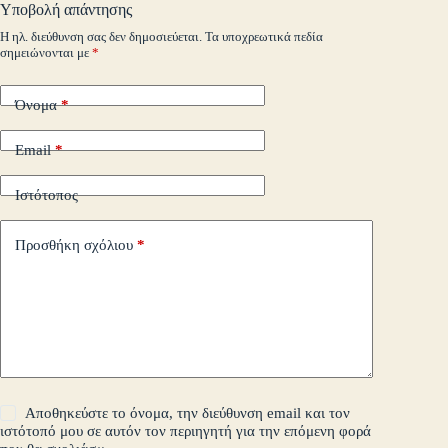
pp
nk
στ
Υποβολή απάντησης
m
εί
Η ηλ. διεύθυνση σας δεν δημοσιεύεται.
Τα υποχρεωτικά πεδία
σημειώνονται με
*
τε
Όνομα
*
Email
*
Ιστότοπος
Προσθήκη σχόλιου
*
Αποθηκεύστε το όνομα, την διεύθυνση email και τον
ιστότοπό μου σε αυτόν τον περιηγητή για την επόμενη φορά