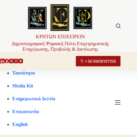
Μετάβαση
στο
περιεχόμενο
ΚΡΗΤΩΝ ΕΠΙΧΕΙΡΕΙΝ
Δημοσιογραφική Ψηφιακή Πύλη Επιχειρηματικής
Ενημέρωσης, Προβολής & Δικτύωσης
Τ: +30 6909101159
Ταυτότητα
Media Kit
Ενημερωτικό Δελτίο
Επικοινωνία
English