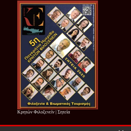
Κρητών Φιλοξενείν | Σητεία