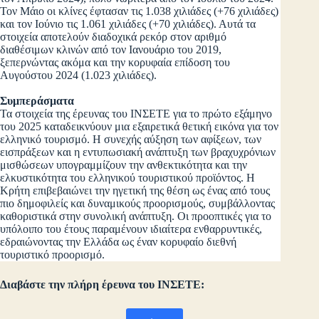
Τον Μάιο οι κλίνες έφτασαν τις 1.038 χιλιάδες (+76 χιλιάδες)
και τον Ιούνιο τις 1.061 χιλιάδες (+70 χιλιάδες). Αυτά τα
στοιχεία αποτελούν διαδοχικά ρεκόρ στον αριθμό
διαθέσιμων κλινών από τον Ιανουάριο του 2019,
ξεπερνώντας ακόμα και την κορυφαία επίδοση του
Αυγούστου 2024 (1.023 χιλιάδες).
Συμπεράσματα
Τα στοιχεία της έρευνας του ΙΝΣΕΤΕ για το πρώτο εξάμηνο
του 2025 καταδεικνύουν μια εξαιρετικά θετική εικόνα για τον
ελληνικό τουρισμό. Η συνεχής αύξηση των αφίξεων, των
εισπράξεων και η εντυπωσιακή ανάπτυξη των βραχυχρόνιων
μισθώσεων υπογραμμίζουν την ανθεκτικότητα και την
ελκυστικότητα του ελληνικού τουριστικού προϊόντος. Η
Κρήτη επιβεβαιώνει την ηγετική της θέση ως ένας από τους
πιο δημοφιλείς και δυναμικούς προορισμούς, συμβάλλοντας
καθοριστικά στην συνολική ανάπτυξη. Οι προοπτικές για το
υπόλοιπο του έτους παραμένουν ιδιαίτερα ενθαρρυντικές,
εδραιώνοντας την Ελλάδα ως έναν κορυφαίο διεθνή
τουριστικό προορισμό.
Διαβάστε την πλήρη έρευνα του ΙΝΣΕΤΕ: