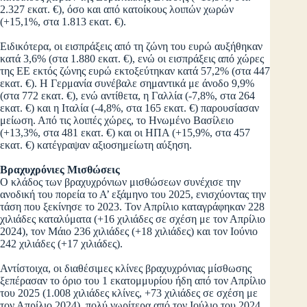
2.327 εκατ. €), όσο και από κατοίκους λοιπών χωρών
(+15,1%, στα 1.813 εκατ. €).
Ειδικότερα, οι εισπράξεις από τη ζώνη του ευρώ αυξήθηκαν
κατά 3,6% (στα 1.880 εκατ. €), ενώ οι εισπράξεις από χώρες
της ΕΕ εκτός ζώνης ευρώ εκτοξεύτηκαν κατά 57,2% (στα 447
εκατ. €). Η Γερμανία συνέβαλε σημαντικά με άνοδο 9,9%
(στα 772 εκατ. €), ενώ αντίθετα, η Γαλλία (-7,8%, στα 264
εκατ. €) και η Ιταλία (-4,8%, στα 165 εκατ. €) παρουσίασαν
μείωση. Από τις λοιπές χώρες, το Ηνωμένο Βασίλειο
(+13,3%, στα 481 εκατ. €) και οι ΗΠΑ (+15,9%, στα 457
εκατ. €) κατέγραψαν αξιοσημείωτη αύξηση.
Βραχυχρόνιες Μισθώσεις
Ο κλάδος των βραχυχρόνιων μισθώσεων συνέχισε την
ανοδική του πορεία το Α’ εξάμηνο του 2025, ενισχύοντας την
τάση που ξεκίνησε το 2023. Τον Απρίλιο καταγράφηκαν 228
χιλιάδες καταλύματα (+16 χιλιάδες σε σχέση με τον Απρίλιο
2024), τον Μάιο 236 χιλιάδες (+18 χιλιάδες) και τον Ιούνιο
242 χιλιάδες (+17 χιλιάδες).
Αντίστοιχα, οι διαθέσιμες κλίνες βραχυχρόνιας μίσθωσης
ξεπέρασαν το όριο του 1 εκατομμυρίου ήδη από τον Απρίλιο
του 2025 (1.008 χιλιάδες κλίνες, +73 χιλιάδες σε σχέση με
τον Απρίλιο 2024), πολύ νωρίτερα από τον Ιούλιο του 2024.