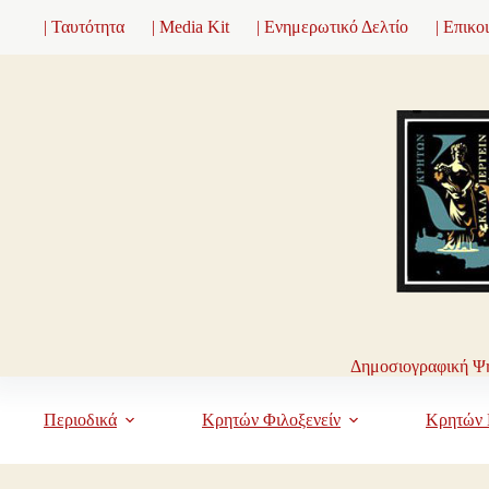
Μετάβαση
| Ταυτότητα
| Media Kit
| Ενημερωτικό Δελτίο
| Επικο
στο
περιεχόμενο
Δημοσιογραφική Ψη
Περιοδικά
Κρητών Φιλοξενείν
Κρητών 