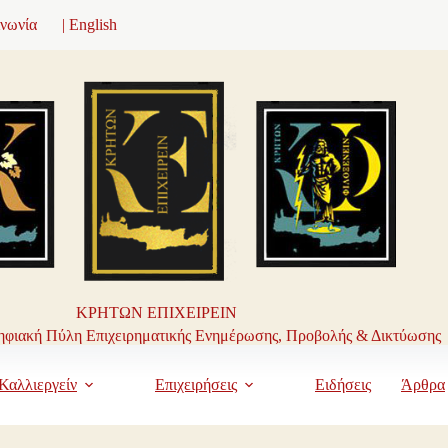
ινωνία
| English
ΚΡΗΤΩΝ ΕΠΙΧΕΙΡΕΙΝ
φιακή Πύλη Επιχειρηματικής Ενημέρωσης, Προβολής & Δικτύωσης
Καλλιεργείν
Επιχειρήσεις
Ειδήσεις
Άρθρα