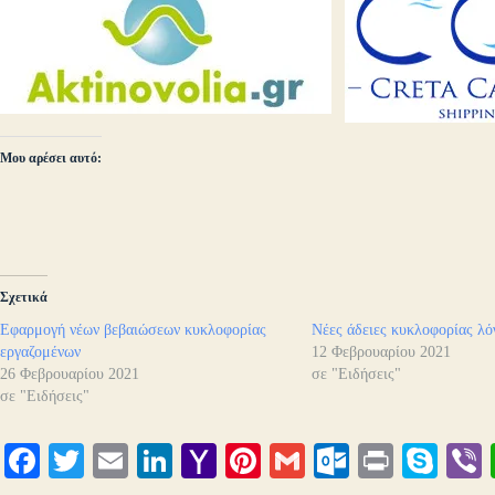
Μου αρέσει αυτό:
Σχετικά
Εφαρμογή νέων βεβαιώσεων κυκλοφορίας
Νέες άδειες κυκλοφορίας λό
εργαζομένων
12 Φεβρουαρίου 2021
26 Φεβρουαρίου 2021
σε "Ειδήσεις"
σε "Ειδήσεις"
Fa
T
E
Li
Y
Pi
G
O
Pr
S