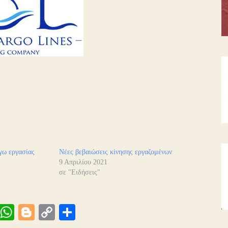
γω εργασίας
Νέες βεβαιώσεις κίνησης εργαζομένων
9 Απριλίου 2021
σε "Ειδήσεις"
Vi
W
Bl
C
Μ