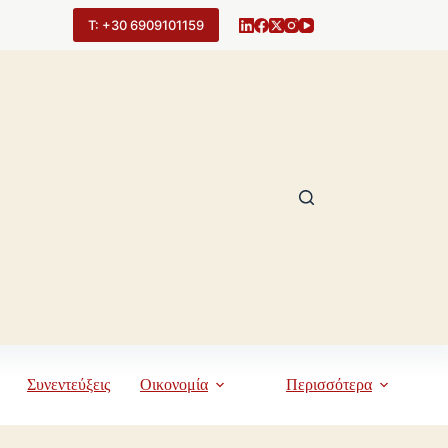
Τ: +30 6909101159
Συνεντεύξεις
Οικονομία
Περισσότερα