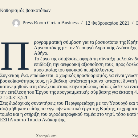
Καθορισμός βοσκοτόπων
Press Room Cretan Business
12 Φεβρουαρίου 2021
Π
ρογραμματική σύμβαση για τα βοσκοτόπια της Κρήτ
Αρναουτάκης με τον Υπουργό Αγροτικής Ανάπτυξης κ
Αθήνα.
Το έργο της σύμβασης αφορά τη σύνταξη μελετών δι
επιδίωξη την αειφορική αξιοποίηση τους, προς όφελο
προστασίας του φυσικού περιβάλλοντος.
Συγκεκριμένα, επιδιώκεται ο χωρικός προσδιορισμός, να είναι γνωστή
βοσκοϊκανότητας τους, η λιβαδική κατάσταση και να καταστεί δυνατή 
κατανεμηθούν στη συνέχεια στους κτηνοτρόφους, ούτως ώστε να εξατ
την εκτέλεση του Έργου της προγραμματικής σύμβασης για έκταση 4
2.120.313,52€.
Στις διαδοχικές συναντήσεις του Περιφερειάρχη με τον Υπουργό και
συζητήθηκαν επίσης τα εγγειοβελτιωτικά έργα της Κρήτης, οι χρημ
τομέα και η στήριξη του αγροδιατροφικού τομέα στο νησί, τόσο κατά
ΕΣΠΑ και το Ταμείο Ανάκαμψης.
Χορηγούμενο
Χορ