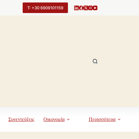
Τ: +30 6909101159
Συνεντεύξεις
Οικονομία
Περισσότερα