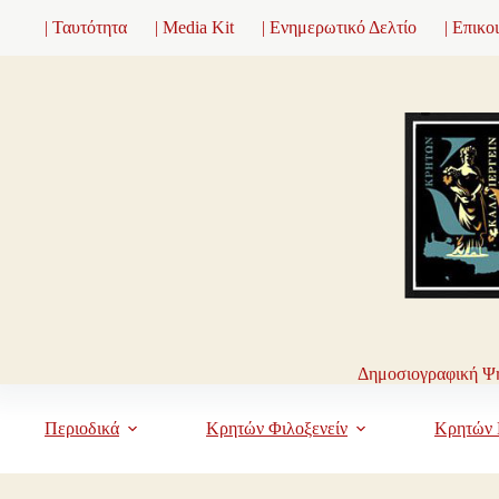
Μετάβαση
| Ταυτότητα
| Media Kit
| Ενημερωτικό Δελτίο
| Επικο
στο
περιεχόμενο
Δημοσιογραφική Ψη
Περιοδικά
Κρητών Φιλοξενείν
Κρητών 