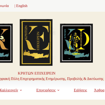
ινωνία
| English
ΚΡΗΤΩΝ ΕΠΙΧΕΙΡΕΙΝ
φιακή Πύλη Επιχειρηματικής Ενημέρωσης, Προβολής & Δικτύωσης
Καλλιεργείν
Επιχειρήσεις
Ειδήσεις
Άρθρα