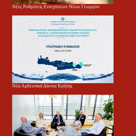
Νέες Ρυθμίσεις Ενισχύσεων Νέων Γεωργών
Νέα Αρδευτικά Δίκτυα Κρήτης