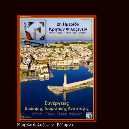
Κρητών Φιλοξενείν | Ρέθυμνο