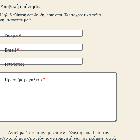
o
pp
nk
στ
Υποβολή απάντησης
m
εί
Η ηλ. διεύθυνση σας δεν δημοσιεύεται.
Τα υποχρεωτικά πεδία
σημειώνονται με
*
τε
Όνομα
*
Email
*
Ιστότοπος
Προσθήκη σχόλιου
*
Αποθηκεύστε το όνομα, την διεύθυνση email και τον
ιστότοπό μου σε αυτόν τον περιηγητή για την επόμενη φορά