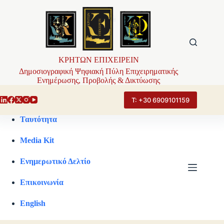
Μετάβαση
στο
περιεχόμενο
ΚΡΗΤΩΝ ΕΠΙΧΕΙΡΕΙΝ
Δημοσιογραφική Ψηφιακή Πύλη Επιχειρηματικής
Ενημέρωσης, Προβολής & Δικτύωσης
Τ: +30 6909101159
Ταυτότητα
Media Kit
Ενημερωτικό Δελτίο
Επικοινωνία
English