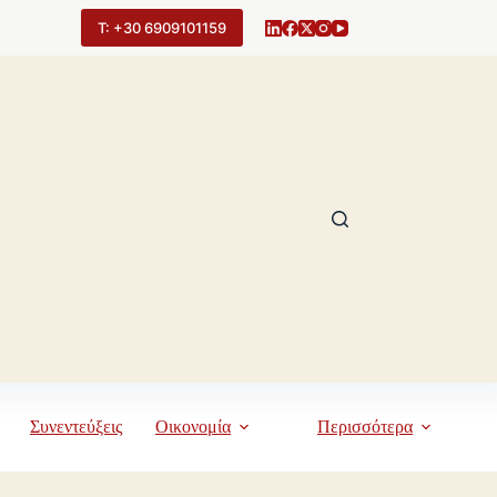
Τ: +30 6909101159
Συνεντεύξεις
Οικονομία
Περισσότερα