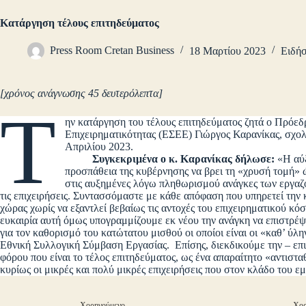
Κατάργηση τέλους επιτηδεύματος
Press Room Cretan Business
18 Μαρτίου 2023
Ειδήσ
[χρόνος ανάγνωσης 45 δευτερόλεπτα]
Τ
ην κατάργηση του τέλους επιτηδεύματος ζητά ο Πρόεδ
Επιχειρηματικότητας (ΕΣΕΕ) Γιώργος Καρανίκας, σχολ
Απριλίου 2023.
Συγκεκριμένα ο κ. Καρανίκας δήλωσε:
«Η αύξ
προσπάθεια της κυβέρνησης να βρει τη «χρυσή τομή» 
στις αυξημένες λόγω πληθωρισμού ανάγκες των εργαζομ
τις επιχειρήσεις. Συντασσόμαστε με κάθε απόφαση που υπηρετεί την κ
χώρας χωρίς να εξαντλεί βεβαίως τις αντοχές του επιχειρηματικού κ
ευκαιρία αυτή όμως υπογραμμίζουμε εκ νέου την ανάγκη να επιστρέψ
για τον καθορισμό του κατώτατου μισθού οι οποίοι είναι οι «καθ’ ύλ
Εθνική Συλλογική Σύμβαση Εργασίας. Επίσης, διεκδικούμε την – επ
φόρου που είναι το τέλος επιτηδεύματος, ως ένα απαραίτητο «αντιστ
κυρίως οι μικρές και πολύ μικρές επιχειρήσεις που στον κλάδο του 
Χορηγούμενο
Χορ