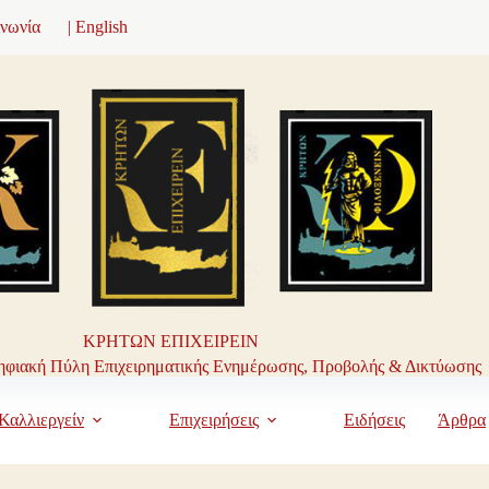
ινωνία
| English
ΚΡΗΤΩΝ ΕΠΙΧΕΙΡΕΙΝ
φιακή Πύλη Επιχειρηματικής Ενημέρωσης, Προβολής & Δικτύωσης
Καλλιεργείν
Επιχειρήσεις
Ειδήσεις
Άρθρα