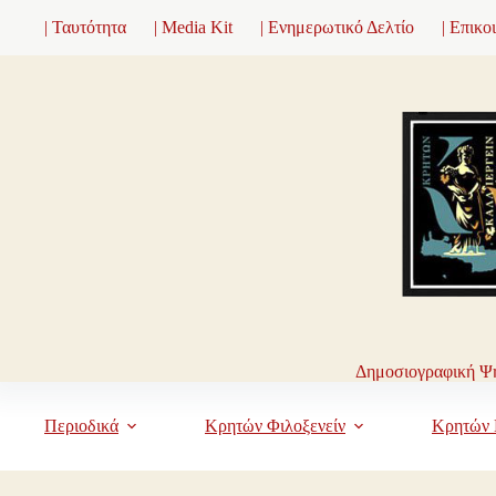
Μετάβαση
| Ταυτότητα
| Media Kit
| Ενημερωτικό Δελτίο
| Επικο
στο
περιεχόμενο
Δημοσιογραφική Ψη
Περιοδικά
Κρητών Φιλοξενείν
Κρητών 