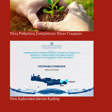
Νέες Ρυθμίσεις Ενισχύσεων Νέων Γεωργών
Νέα Αρδευτικά Δίκτυα Κρήτης