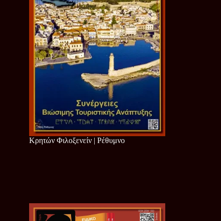
Κρητών Φιλοξενείν | Ρέθυμνο