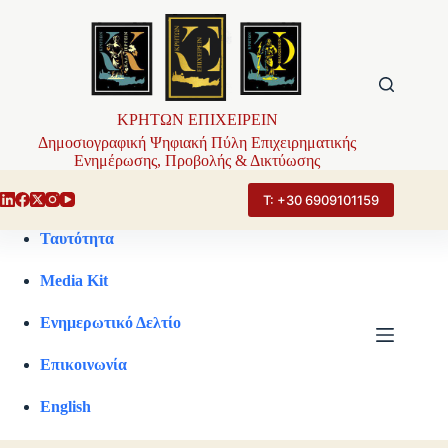
Μετάβαση
στο
περιεχόμενο
ΚΡΗΤΩΝ ΕΠΙΧΕΙΡΕΙΝ
Δημοσιογραφική Ψηφιακή Πύλη Επιχειρηματικής
Ενημέρωσης, Προβολής & Δικτύωσης
Τ: +30 6909101159
Ταυτότητα
Media Kit
Ενημερωτικό Δελτίο
Επικοινωνία
English