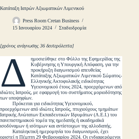
Κατάταξη Ιατρών Αξιωματικών Λιμενικού
Press Room Cretan Business
15 Ιανουαρίου 2024
Σταδιοδρομία
[χρόνος ανάγνωσης 36 δευτερόλεπτα]
Δ
ημοσιεύθηκε στο Φύλλο της Εφημερίδας της
Κυβέρνησης η Υπουργική Απόφαση, για την
προκήρυξη διαγωνισμού απευθείας
Κατάταξης Αξιωματικών Λιμενικού Σώματος-
Ελληνικής Ακτοφυλακής ειδικότητας
Υγειονομικού έτους 2024, προερχόμενων από
ιδιώτες Ιατρούς, με εφαρμογή του συστήματος μοριοδότησης
των υποψηφίων.
Πρόκειται για ειδικότητας Υγειονομικού,
προερχόμενων από ιδιώτες Ιατρούς, πτυχιούχους τμημάτων
Ιατρικής Ανώτατων Εκπαιδευτικών Ιδρυμάτων (Α.Ε.Ι.) του
πανεπιστημιακού τομέα της ημεδαπής ή ακαδημαϊκά
ισοδύναμων ή ισότιμων και αντίστοιχων της αλλοδαπής.
Καταληκτική ημερομηνία του διαγωνισμού, έχει
οριστεί η Πέμπτη 29 Φεβρουαρίου 2024. Οι ενδιαφερόμενοι