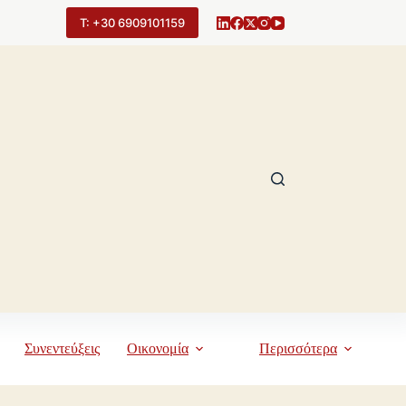
Τ: +30 6909101159
Συνεντεύξεις
Οικονομία
Περισσότερα