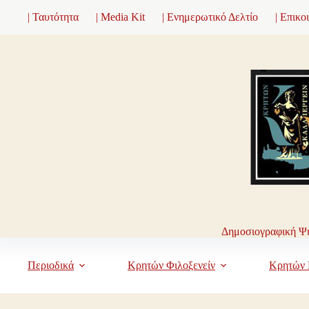
Μετάβαση
| Ταυτότητα
| Media Kit
| Ενημερωτικό Δελτίο
| Επικο
στο
περιεχόμενο
Δημοσιογραφική Ψη
Περιοδικά
Κρητών Φιλοξενείν
Κρητών 