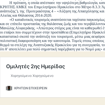
Η πρόταση, η οποία απέσπασε την υψηλότερη βαθμολογία, κα
ΚΡΗΤΗΣ ΑΜΚΕ του Επιμελητήριου Ηρακλείου στο Μέτρο 8.3.3: Άρ.
ανάπτυξης’), της Προτεραιότητας 4 – «Αύξηση της Απασχόλησης και
Αλιείας και Θάλασσας 2014-2020.
«Ο καταδυτικός τουρισμός αναπτύσσεται ταχύτατα παγκοσμίως κα
και σε επίπεδο προστασίας της θαλάσσιας ζωής και του περιβάλλοντ
Μανώλης Αλιφιεράκης. «Απώτερος στόχος μας είναι να καθιερωθεί έ
οι εταίροι που συμμετέχουν στην προσπάθεια (Επιμελητήριο Ηρακλε
καταστατικό σκοπό την ανάπτυξη του τουρισμού, μέσω μιας αειφόρου
πολιτιστική διαφοροποίηση και την καινοτομία. Τομείς στους οποίους
θερμά τα στελέχη της Αναπτυξιακής Ηρακλείου για τη συνεργασία, το
ότι θ’ αποτελέσει μια πολύ σημαντική παρέμβαση για το Νομό μας» 