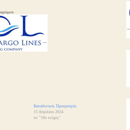
ηγούμενο
Καταδυτικός Προορισμός
15 Απριλίου 2024
σε "19ο τεύχος"