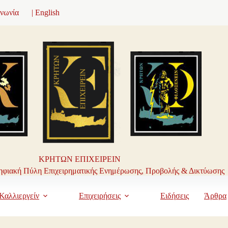
ινωνία
| English
ΚΡΗΤΩΝ ΕΠΙΧΕΙΡΕΙΝ
φιακή Πύλη Επιχειρηματικής Ενημέρωσης, Προβολής & Δικτύωσης
Καλλιεργείν
Επιχειρήσεις
Ειδήσεις
Άρθρα