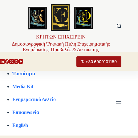
Μετάβαση
στο
περιεχόμενο
ΚΡΗΤΩΝ ΕΠΙΧΕΙΡΕΙΝ
Δημοσιογραφική Ψηφιακή Πύλη Επιχειρηματικής
Ενημέρωσης, Προβολής & Δικτύωσης
Τ: +30 6909101159
Ταυτότητα
Media Kit
Ενημερωτικό Δελτίο
Επικοινωνία
English