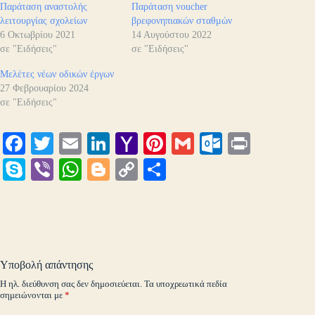
Παράταση αναστολής
Παράταση voucher
λειτουργίας σχολείων
βρεφονηπιακών σταθμών
6 Οκτωβρίου 2021
14 Αυγούστου 2022
σε "Ειδήσεις"
σε "Ειδήσεις"
Μελέτες νέων οδικών έργων
27 Φεβρουαρίου 2024
σε "Ειδήσεις"
Fa
T
E
Li
Y
Pi
G
O
Pr
ce
wi
m
nk
ah
nt
m
ut
in
S
Vi
W
Bl
C
Μ
bo
tte
ail
ed
oo
er
ail
lo
t
ky
be
ha
og
op
οι
ok
r
In
M
es
ok
pe
r
ts
ge
y
ρ
ail
t
.c
A
r
Li
α
o
pp
nk
στ
Υποβολή απάντησης
m
εί
Η ηλ. διεύθυνση σας δεν δημοσιεύεται.
Τα υποχρεωτικά πεδία
σημειώνονται με
*
τε