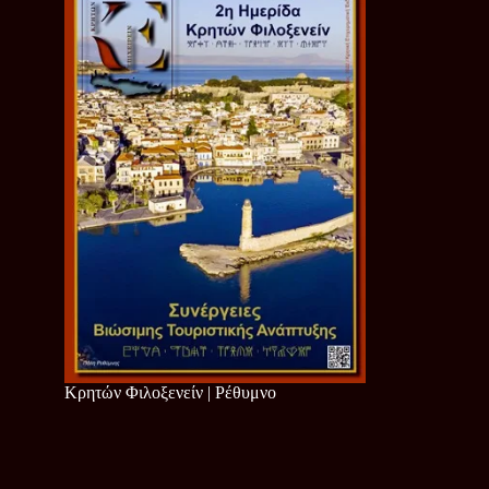
Κρητών Φιλοξενείν | Ρέθυμνο