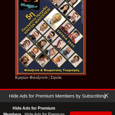
Κρητών Φιλοξενείν | Σητεία
Hide Ads for Premium Members by Subscribing
Copyright © 2026 - Cretan Business | Κρητών Επιχειρείν
Όροι Χρήσης
|
Πολιτική Απορρήτου
Hide Ads for Premium
Members.
Hide Ads for Premium